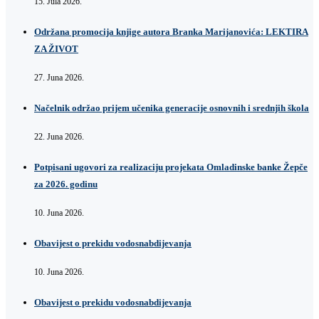
15. Jula 2026.
Održana promocija knjige autora Branka Marijanovića: LEKTIRA
ZA ŽIVOT
27. Juna 2026.
Načelnik održao prijem učenika generacije osnovnih i srednjih škola
22. Juna 2026.
Potpisani ugovori za realizaciju projekata Omladinske banke Žepče
za 2026. godinu
10. Juna 2026.
Obavijest o prekidu vodosnabdijevanja
10. Juna 2026.
Obavijest o prekidu vodosnabdijevanja