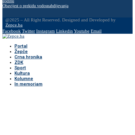
godinu
Obavijest o prekidu vodosnabdijevanja
@2025 – All Right Reserved. Designed and Developed by
Zepce.ba
Facebook
Twitter
Instagram
Linkedin
Youtube
Email
Portal
Žepče
Crna hronika
ZDK
Sport
Kultura
Kolumne
In memoriam