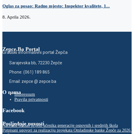
Oglas za posao: Radno mjesto: Inspektor kvalitete, 1...
8. Aprila 2026.
Zepce.Ba Portal
Gradski informativni portal Žepča
Sarajevska bb, 72230 Žepče
Phone: (061) 189 865
Email: zepce @ zepce.ba
O nama
Impressum
Pravila privatnosti
Facebook
Posljednje novosti
Načelnik održao prijem učenika generacije osnovnih i srednjih škola
Potpisani ugovori za realizaciju projekata Omladinske banke Žepče za 2026.