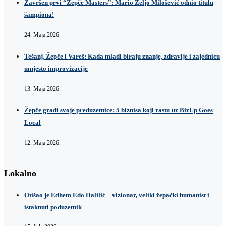
Završen prvi “Žepče Masters”: Mario Željo Milošević odnio titulu
šampiona!
24. Maja 2026.
Tešanj, Žepče i Vareš: Kada mladi biraju znanje, zdravlje i zajednicu
umjesto improvizacije
13. Maja 2026.
Žepče gradi svoje preduzetnice: 5 biznisa koji rastu uz BizUp Goes
Local
12. Maja 2026.
Lokalno
Otišao je Edhem Edo Halilić – vizionar, veliki žepački humanist i
istaknuti poduzetnik