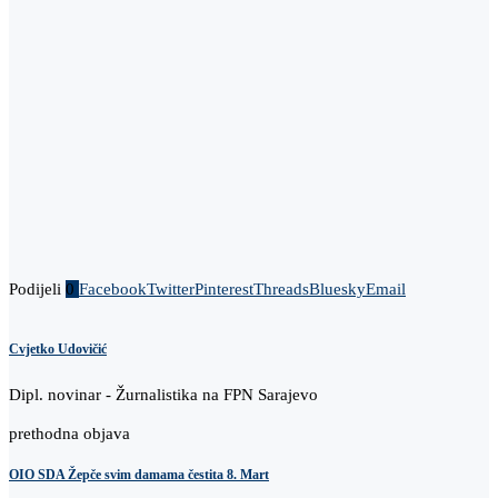
Podijeli
0
Facebook
Twitter
Pinterest
Threads
Bluesky
Email
Cvjetko Udovičić
Dipl. novinar - Žurnalistika na FPN Sarajevo
prethodna objava
OIO SDA Žepče svim damama čestita 8. Mart