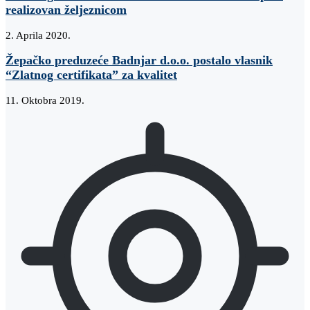
realizovan željeznicom
2. Aprila 2020.
Žepačko preduzeće Badnjar d.o.o. postalo vlasnik
“Zlatnog certifikata” za kvalitet
11. Oktobra 2019.