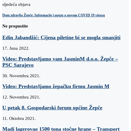
sljedeća objava
Dom zdravlja Žepče: Informacije i upute o novom COVID 19 virusu
Ne propustite
Edin Jabandžić: Cijena piletine bi se mogla smanjiti
17. Juna 2022.
Video: Predstavljamo vam JasminM d.o.o. Žepče –
PSC Sarajevo
30. Novembra 2021.
Video: Predstavljamo žepačku firmu Jasmin M
12. Novembra 2021.
U petak 8. Gospodarski forum općine Žepče
11. Oktobra 2021.
Madi lagerovao 1500 tona stočne hrane – Transport