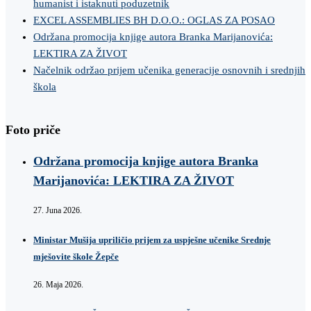
humanist i istaknuti poduzetnik
EXCEL ASSEMBLIES BH D.O.O.: OGLAS ZA POSAO
Održana promocija knjige autora Branka Marijanovića:
LEKTIRA ZA ŽIVOT
Načelnik održao prijem učenika generacije osnovnih i srednjih
škola
Foto priče
Održana promocija knjige autora Branka
Marijanovića: LEKTIRA ZA ŽIVOT
27. Juna 2026.
Ministar Mušija upriličio prijem za uspješne učenike Srednje
mješovite škole Žepče
26. Maja 2026.