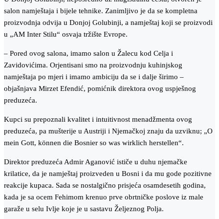
salon namještaja i bijele tehnike. Zanimljivo je da se kompletna
proizvodnja odvija u Donjoj Golubinji, a namještaj koji se proizvodi
u „AM Inter Stilu“ osvaja tržište Evrope.
– Pored ovog salona, imamo salon u Žalecu kod Celja i
Zavidovićima. Orjentisani smo na proizvodnju kuhinjskog
namještaja po mjeri i imamo ambiciju da se i dalje širimo –
objašnjava Mirzet Efendić, pomićnik direktora ovog uspješnog
preduzeća.
Kupci su prepoznali kvalitet i intuitivnost menadžmenta ovog
preduzeća, pa mušterije u Austriji i Njemačkoj znaju da uzviknu; „O
mein Gott, können die Bosnier so was wirklich herstellen“.
Direktor preduzeća Admir Aganović ističe u duhu njemačke
krilatice, da je namještaj proizveden u Bosni i da mu gode pozitivne
reakcije kupaca. Sada se nostalgično prisjeća osamdesetih godina,
kada je sa ocem Fehimom krenuo prve obrtničke poslove iz male
garaže u selu Ivlje koje je u sastavu Željeznog Polja.