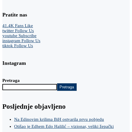
Pratite nas
41.4K
Fans
Like
twitter
Follow Us
youtube
Subscribe
instagram
Follow Us
tiktok
Follow Us
Instagram
Pretraga
Pretraga
Posljednje objavljeno
Na Edinovim krilima BiH ostvarila prvu pobjedu
Otišao je Edhem Edo Halilić – vizionar, veliki žepački