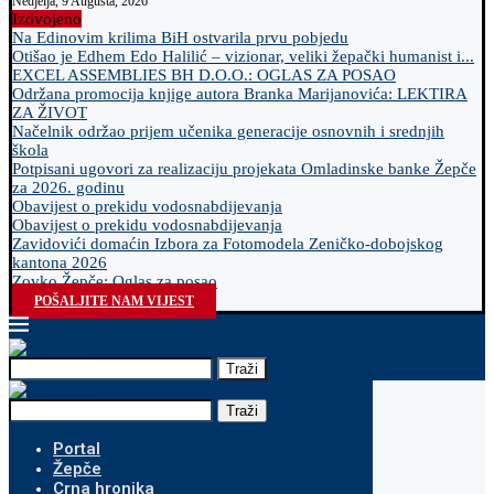
Nedjelja, 9 Augusta, 2026
Izdvojeno
Na Edinovim krilima BiH ostvarila prvu pobjedu
Otišao je Edhem Edo Halilić – vizionar, veliki žepački humanist i...
EXCEL ASSEMBLIES BH D.O.O.: OGLAS ZA POSAO
Održana promocija knjige autora Branka Marijanovića: LEKTIRA
ZA ŽIVOT
Načelnik održao prijem učenika generacije osnovnih i srednjih
škola
Potpisani ugovori za realizaciju projekata Omladinske banke Žepče
za 2026. godinu
Obavijest o prekidu vodosnabdijevanja
Obavijest o prekidu vodosnabdijevanja
Zavidovići domaćin Izbora za Fotomodela Zeničko-dobojskog
kantona 2026
Zovko Žepče: Oglas za posao
POŠALJITE NAM VIJEST
Traži
Traži
Portal
Žepče
Crna hronika