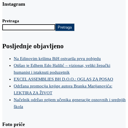
Instagram
Pretraga
Pretraga
Posljednje objavljeno
Na Edinovim krilima BiH ostvarila prvu pobjedu
Otišao je Edhem Edo Halilić – vizionar, veliki žepački
humanist i istaknuti poduzetnik
EXCEL ASSEMBLIES BH D.O.O.: OGLAS ZA POSAO
Održana promocija knjige autora Branka Marijanovića:
LEKTIRA ZA ŽIVOT
Načelnik održao prijem učenika generacije osnovnih i srednjih
škola
Foto priče