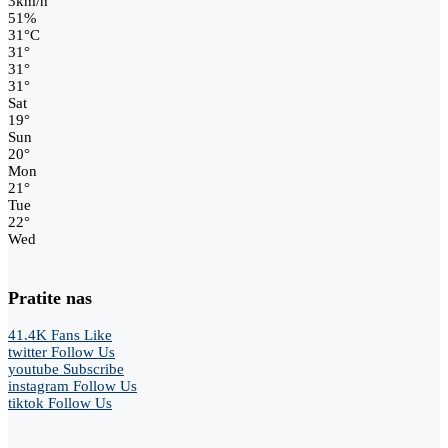
3km/h
51%
31
°
C
31
°
31
°
31
°
Sat
19
°
Sun
20
°
Mon
21
°
Tue
22
°
Wed
Pratite nas
41.4K
Fans
Like
twitter
Follow Us
youtube
Subscribe
instagram
Follow Us
tiktok
Follow Us