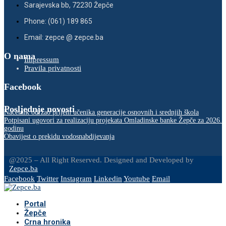
Sarajevska bb, 72230 Žepče
Phone: (061) 189 865
Email: zepce @ zepce.ba
O nama
Impressum
Pravila privatnosti
Facebook
Posljednje novosti
Načelnik održao prijem učenika generacije osnovnih i srednjih škola
Potpisani ugovori za realizaciju projekata Omladinske banke Žepče za 2026.
godinu
Obavijest o prekidu vodosnabdijevanja
@2025 – All Right Reserved. Designed and Developed by
Zepce.ba
Facebook
Twitter
Instagram
Linkedin
Youtube
Email
Portal
Žepče
Crna hronika