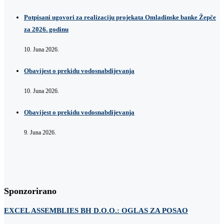
Potpisani ugovori za realizaciju projekata Omladinske banke Žepče
za 2026. godinu
10. Juna 2026.
Obavijest o prekidu vodosnabdijevanja
10. Juna 2026.
Obavijest o prekidu vodosnabdijevanja
9. Juna 2026.
Sponzorirano
EXCEL ASSEMBLIES BH D.O.O.: OGLAS ZA POSAO