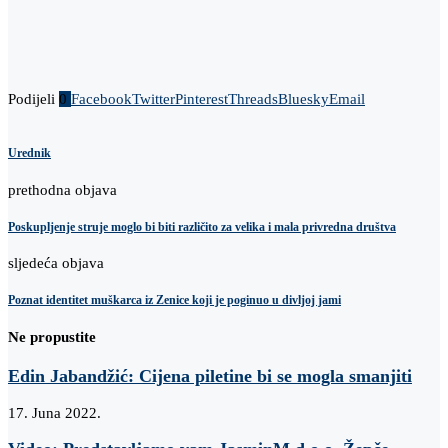
Podijeli
0
Facebook
Twitter
Pinterest
Threads
Bluesky
Email
Urednik
prethodna objava
Poskupljenje struje moglo bi biti različito za velika i mala privredna društva
sljedeća objava
Poznat identitet muškarca iz Zenice koji je poginuo u divljoj jami
Ne propustite
Edin Jabandžić: Cijena piletine bi se mogla smanjiti
17. Juna 2022.