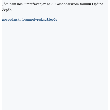
„Što nam nosi umrežavanje“ na 8. Gospodarskom forumu Općine
Žepče.
gospodarski forum
privreda
raž
žepče