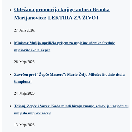
Održana promocija knjige autora Branka
Marijanovića: LEKTIRA ZA ŽIVOT
27. Juna 2026.
Ministar Mušija upriličio prijem za uspješne učenike Srednje
mješovite škole Žepče
26. Maja 2026.
Završen prvi “Žepče Masters”: Mario Željo Milošević odnio titulu
šampiona!
24. Maja 2026.
Tešanj, Žepče i Vareš: Kada mladi biraju znanje, zdravlje i zajednicu
umjesto improvizacije
13. Maja 2026.