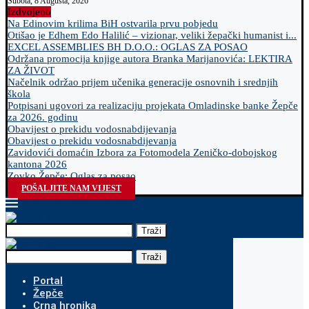
Subota, 8 Augusta, 2026
Izdvojeno
Na Edinovim krilima BiH ostvarila prvu pobjedu
Otišao je Edhem Edo Halilić – vizionar, veliki žepački humanist i...
EXCEL ASSEMBLIES BH D.O.O.: OGLAS ZA POSAO
Održana promocija knjige autora Branka Marijanovića: LEKTIRA
ZA ŽIVOT
Načelnik održao prijem učenika generacije osnovnih i srednjih
škola
Potpisani ugovori za realizaciju projekata Omladinske banke Žepče
za 2026. godinu
Obavijest o prekidu vodosnabdijevanja
Obavijest o prekidu vodosnabdijevanja
Zavidovići domaćin Izbora za Fotomodela Zeničko-dobojskog
kantona 2026
Zovko Žepče: Oglas za posao
POŠALJITE NAM VIJEST
Traži
Traži
Portal
Žepče
Crna hronika