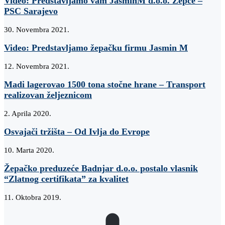
Video: Predstavljamo vam JasminM d.o.o. Žepče –
PSC Sarajevo
30. Novembra 2021.
Video: Predstavljamo žepačku firmu Jasmin M
12. Novembra 2021.
Madi lagerovao 1500 tona stočne hrane – Transport
realizovan željeznicom
2. Aprila 2020.
Osvajači tržišta – Od Ivlja do Evrope
10. Marta 2020.
Žepačko preduzeće Badnjar d.o.o. postalo vlasnik
“Zlatnog certifikata” za kvalitet
11. Oktobra 2019.