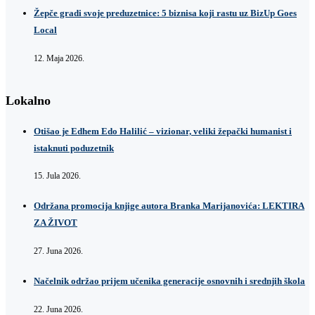
Žepče gradi svoje preduzetnice: 5 biznisa koji rastu uz BizUp Goes
Local
12. Maja 2026.
Lokalno
Otišao je Edhem Edo Halilić – vizionar, veliki žepački humanist i
istaknuti poduzetnik
15. Jula 2026.
Održana promocija knjige autora Branka Marijanovića: LEKTIRA
ZA ŽIVOT
27. Juna 2026.
Načelnik održao prijem učenika generacije osnovnih i srednjih škola
22. Juna 2026.