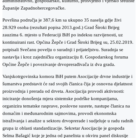
administrativno, gospodarsko, kulturno, prosvjetno i vjersko središte
Županije Zapadnohercegovačke.
Površina područja je 387,6 km sa ukupno 35 naselja gdje živi
28.929 osoba (rezultati popisa 2013.god.) Grad Široki Brijeg
zauzima 6. mjesto u Federaciji BiH po indeksu razvijenosti, uz
kontinuirani rast. Općina Žepče i Grad Široki Brijeg su, 25.02.2019.
potpisali Svečanu povelju o suradnji i prijateljstvu. Suradnja se
nastavlja i kroz zajedničku organizaciju 8. Gospodarskog foruma
Općine Žepče i povezivanje drvoprerađivača iz dva grada.
Vanjskotrgovinska komora BiH putem Asocijacije drvne industrije i
šumarstva predstavit će rad svojih članica čija je osnovna djelatnost
proizvodnja i prerada od drveta. Asocijacija provodi aktivnosti:
iniciranje donošenja mjera sistemske podrške kompanijama,
organizira tematske rasprave, poslovne susrete, nastupe članica na
domaćim i međunarodnim sajmovima, provodi ekonomska
istraživanja i analize u sektoru drvoprerade i sudjeluje u radu radnih
grupa iz oblasti standardizacije. Sekretar Asocijacije je gospođa
Selma Bašagić koje je jedna od panelista u okviru panel diskusije