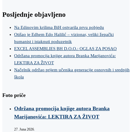
Posljednje objavljeno
Na Edinovim krilima BiH ostvarila prvu pobjedu
Otišao je Edhem Edo Halilić – vizionar, veliki žepački
humanist i istaknuti poduzetnik
EXCEL ASSEMBLIES BH D.O.O.: OGLAS ZA POSAO
Održana promocija knjige autora Branka Marijanovića:
LEKTIRA ZA ŽIVOT
Načelnik održao prijem učenika generacije osnovnih i srednjih
škola
Foto priče
Održana promocija knjige autora Branka
Marijanovića: LEKTIRA ZA ŽIVOT
27. Juna 2026.