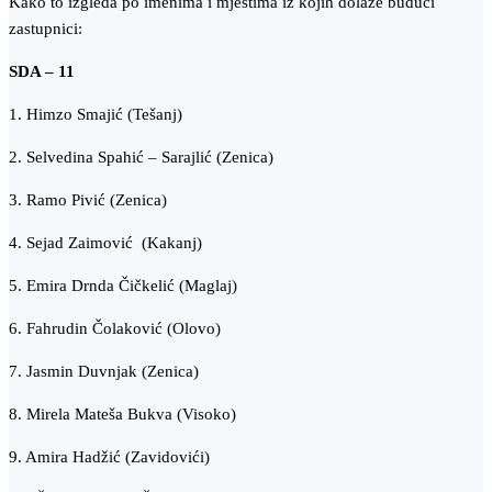
Kako to izgleda po imenima i mjestima iz kojih dolaze budući
zastupnici:
SDA – 11
1. Himzo Smajić (Tešanj)
2. Selvedina Spahić – Sarajlić (Zenica)
3. Ramo Pivić (Zenica)
4. Sejad Zaimović (Kakanj)
5. Emira Drnda Čičkelić (Maglaj)
6. Fahrudin Čolaković (Olovo)
7. Jasmin Duvnjak (Zenica)
8. Mirela Mateša Bukva (Visoko)
9. Amira Hadžić (Zavidovići)