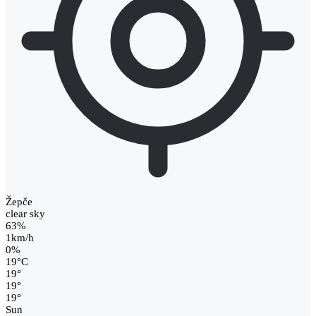
Žepče
clear sky
63%
1km/h
0%
19
°
C
19
°
19
°
19
°
Sun