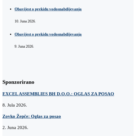
Obavijest o prekidu vodosnabdijevanja
10. Juna 2026.
Obavijest o prekidu vodosnabdijevanja
9. Juna 2026.
Sponzorirano
EXCEL ASSEMBLIES BH D.O.O.: OGLAS ZA POSAO
8. Jula 2026.
Zovko Žepče: Oglas za posao
2. Juna 2026.