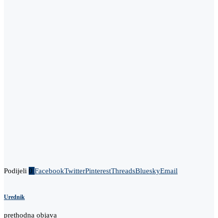
Podijeli
0
Facebook
Twitter
Pinterest
Threads
Bluesky
Email
Urednik
prethodna objava