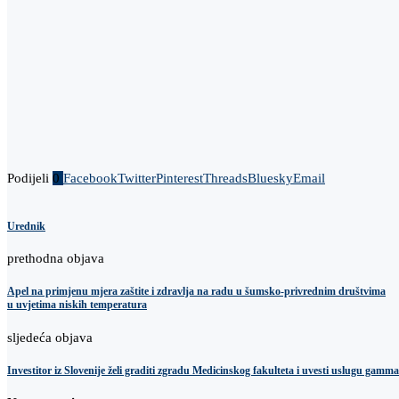
Podijeli
0
Facebook
Twitter
Pinterest
Threads
Bluesky
Email
Urednik
prethodna objava
Apel na primjenu mjera zaštite i zdravlja na radu u šumsko-privrednim društvima
u uvjetima niskih temperatura
sljedeća objava
Investitor iz Slovenije želi graditi zgradu Medicinskog fakulteta i uvesti uslugu gamm