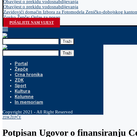
Obavijest o prekidu vodosnabdijevanja
Obavijest o prekidu vodosnabdijevanja
Zavidovići domaćin Izbora za Fotomodela Zeničko-dobojskog kanto
Zovko Žepče: Oglas za posao
POŠALJITE NAM VIJEST
Traži
Traži
Portal
Žepče
Crna hronika
ZDK
Sport
Kultura
Kolumne
In memoriam
Copyright 2021 - All Right Reserved
ZDK
ŽEPČE
Potpisan Ugovor o finansiranju C