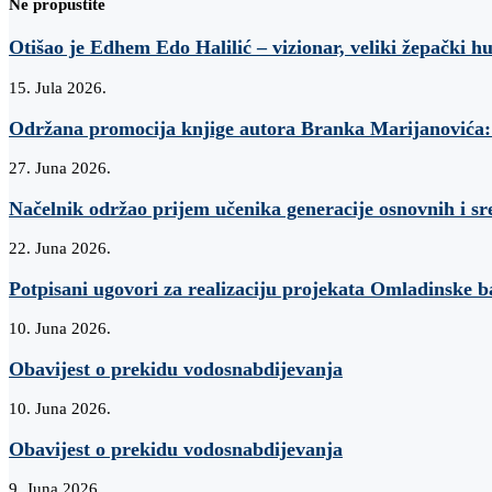
Ne propustite
Otišao je Edhem Edo Halilić – vizionar, veliki žepački h
15. Jula 2026.
Održana promocija knjige autora Branka Marijanovi
27. Juna 2026.
Načelnik održao prijem učenika generacije osnovnih i sr
22. Juna 2026.
Potpisani ugovori za realizaciju projekata Omladinske 
10. Juna 2026.
Obavijest o prekidu vodosnabdijevanja
10. Juna 2026.
Obavijest o prekidu vodosnabdijevanja
9. Juna 2026.