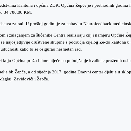
sredstvima Kantona i općina ZDK. Općina Žepče je i prethodnih godina 
eno 34.700,00 KM.
stava za rad. U prošloj godini je za nabavku Neurofeedback medicinsk
dom i zalaganjem za štićenike Centra realiziraju cilj i namjeru Općine 
a se najosjetljivije društvene skupine s područja cijelog Ze-do kantona
u budućnosti kako bi se osigurao nesmetan rad.
 koju Općina pruža i time utječe na poboljšanje kvalitete pruženih uslu
elje bb Žepče, a od siječnja 2017. godine Dnevni centar djeluje u sklo
aglaj, Zavidovići i Žepče.