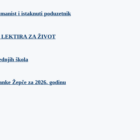
umanist i istaknuti poduzetnik
ća: LEKTIRA ZA ŽIVOT
ednjih škola
banke Žepče za 2026. godinu