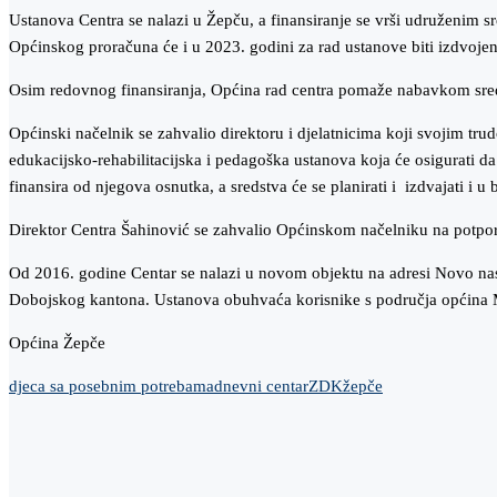
Ustanova Centra se nalazi u Žepču, a finansiranje se vrši udruženim 
Općinskog proračuna će i u 2023. godini za rad ustanove biti izdvoj
Osim redovnog finansiranja, Općina rad centra pomaže nabavkom sred
Općinski načelnik se zahvalio direktoru i djelatnicima koji svojim tru
edukacijsko-rehabilitacijska i pedagoška ustanova koja će osigurati d
finansira od njegova osnutka, a sredstva će se planirati i izdvajati i 
Direktor Centra Šahinović se zahvalio Općinskom načelniku na potpori
Od 2016. godine Centar se nalazi u novom objektu na adresi Novo nas
Dobojskog kantona. Ustanova obuhvaća korisnike s područja općina M
Općina Žepče
djeca sa posebnim potrebama
dnevni centar
ZDK
žepče