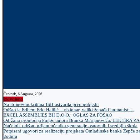
Četvrtak, 6 Augusta, 2026
Izdvojeno
Na Edinovim krilima BiH ostvarila prvu pobjedu
Otišao je Edhem Edo Halilić – vizionar, veliki žepački humanist i...
EXCEL ASSEMBLIES BH D.O.O.: OGLAS ZA POSAO
Održana promocija knjige autora Branka Marijanovića: LEKTIRA Z
Načelnik održao prijem učenika generacije osnovnih i srednjih škola
Potpisani ugovori za realizaciju projekata Omladinske banke Žepče z
godinu