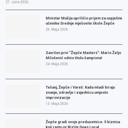
27. Juna 2026.
Ministar Mušija upriličio prijem za uspješne
učenike Srednje mješovite škole Žepče
26. Maja 2026.
Završen prvi “Žepče Masters”: Mario Željo
Milošević odnio titulu šampiona!
24. Maja 2026.
Tešanj, Žepče i Vareš: Kada mladi biraju
znanje, zdravlje i zajednicu umjesto
improvizacije
13. Maja 2026.
Žepče gradi svoje preduzetnice: 5 biznisa
koji rastu uz BizUp Goes Local