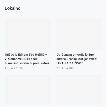
Lokalno
Otišao je Edhem Edo Halilić –
Održana promocija knjige
vizionar, veliki žepački
autora Branka Marijanovića:
humanist i istaknuti poduzetnik
LEKTIRA ZA ŽIVOT
15. Jula 2026.
27. Juna 2026.