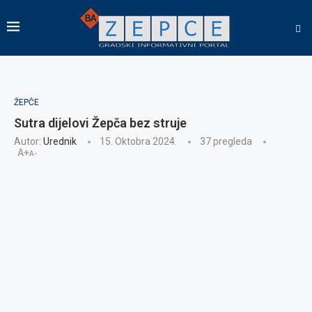
ŽEPČE
Sutra dijelovi Žepča bez struje
Autor:
Urednik
15. Oktobra 2024.
37
pregleda
A+
A-