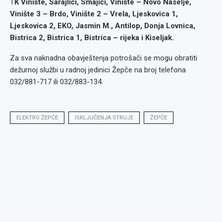
T
K Vinište, Sarajlići, Smajići, Vinište – Novo Naselje,
Vinište 3 – Brdo, Vinište 2 – Vrela, Ljeskovica 1,
Ljeskovica 2, EKO, Jasmin M., Antilop, Donja Lovnica,
Bistrica 2, Bistrica 1, Bistrica – rijeka i Kiseljak.
Za sva naknadna obavještenja potrošači se mogu obratiti
dežurnoj službi u radnoj jedinici Žepče na broj telefona
032/881-717 ili 032/883-134.
ELEKTRO ŽEPČE
ISKLJUČENJA STRUJE
ŽEPČE