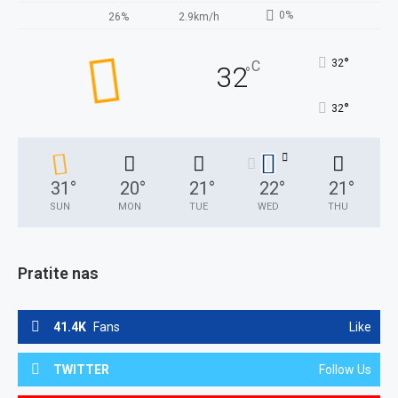
0%
26%
2.9km/h
°
32
C
32
°
°
32
31
°
20
°
21
°
22
°
21
°
SUN
MON
TUE
WED
THU
Pratite nas
41.4K
Fans
Like
TWITTER
Follow Us