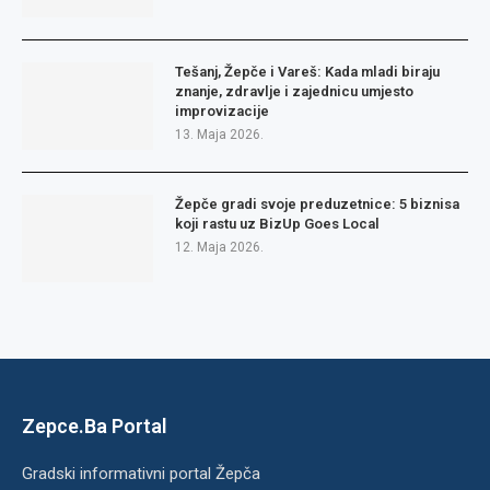
Tešanj, Žepče i Vareš: Kada mladi biraju
znanje, zdravlje i zajednicu umjesto
improvizacije
13. Maja 2026.
Žepče gradi svoje preduzetnice: 5 biznisa
koji rastu uz BizUp Goes Local
12. Maja 2026.
Zepce.Ba Portal
Gradski informativni portal Žepča