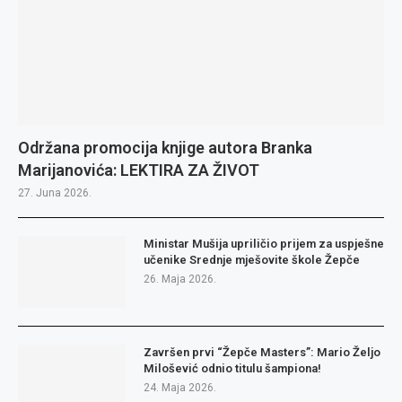
Održana promocija knjige autora Branka
Marijanovića: LEKTIRA ZA ŽIVOT
27. Juna 2026.
Ministar Mušija upriličio prijem za uspješne
učenike Srednje mješovite škole Žepče
26. Maja 2026.
Završen prvi “Žepče Masters”: Mario Željo
Milošević odnio titulu šampiona!
24. Maja 2026.