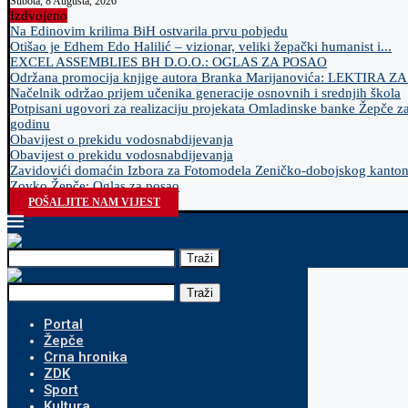
Subota, 8 Augusta, 2026
Izdvojeno
Na Edinovim krilima BiH ostvarila prvu pobjedu
Otišao je Edhem Edo Halilić – vizionar, veliki žepački humanist i...
EXCEL ASSEMBLIES BH D.O.O.: OGLAS ZA POSAO
Održana promocija knjige autora Branka Marijanovića: LEKTIRA Z
Načelnik održao prijem učenika generacije osnovnih i srednjih škola
Potpisani ugovori za realizaciju projekata Omladinske banke Žepče z
godinu
Obavijest o prekidu vodosnabdijevanja
Obavijest o prekidu vodosnabdijevanja
Zavidovići domaćin Izbora za Fotomodela Zeničko-dobojskog kanto
Zovko Žepče: Oglas za posao
POŠALJITE NAM VIJEST
Traži
Traži
Portal
Žepče
Crna hronika
ZDK
Sport
Kultura