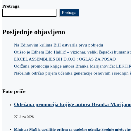
Pretraga
Pretraga
Posljednje objavljeno
Na Edinovim krilima BiH ostvarila prvu pobjedu
Otišao je Edhem Edo Halilić – vizionar, veliki žepački humanist
EXCEL ASSEMBLIES BH D.O.O.: OGLAS ZA POSAO
Održana promocija knjige autora Branka Marijanovića: LEKT
Načelnik održao prijem učenika generacije osnovnih i srednjih 
Foto priče
Održana promocija knjige autora Branka Marij
27. Juna 2026.
Ministar Mušija upriličio prijem za uspješne učenike Srednje mješovite