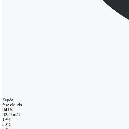
Žepče
few clouds
41%
2.9km/h
19%
30
°
C