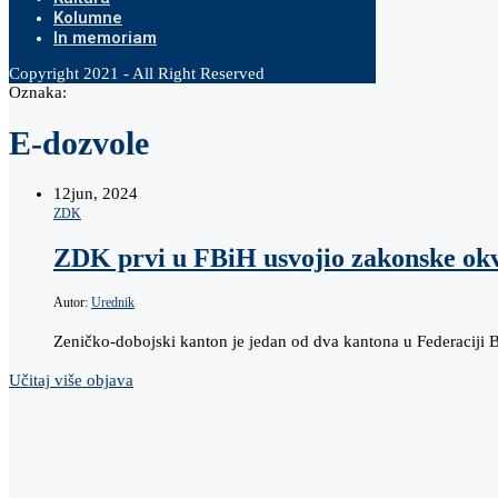
Kolumne
In memoriam
Copyright 2021 - All Right Reserved
Oznaka:
E-dozvole
12
jun, 2024
ZDK
ZDK prvi u FBiH usvojio zakonske okvir
Autor:
Urednik
Zeničko-dobojski kanton je jedan od dva kantona u Federaciji 
Učitaj više objava