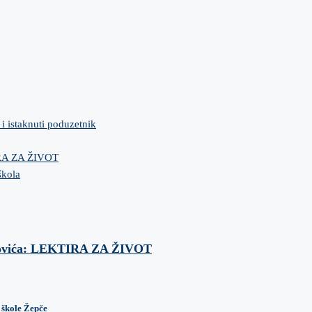
 i istaknuti poduzetnik
IRA ZA ŽIVOT
škola
anovića: LEKTIRA ZA ŽIVOT
 škole Žepče