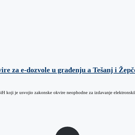
e za e-dozvole u građenju a Tešanj i Žepče
BiH koji je usvojio zakonske okvire neophodne za izdavanje elektronsk