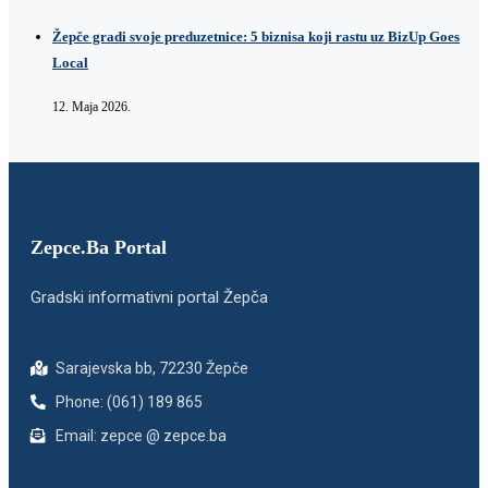
Žepče gradi svoje preduzetnice: 5 biznisa koji rastu uz BizUp Goes
Local
12. Maja 2026.
Zepce.Ba Portal
Gradski informativni portal Žepča
Sarajevska bb, 72230 Žepče
Phone: (061) 189 865
Email: zepce @ zepce.ba