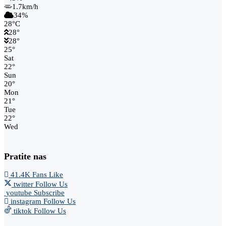
1.7km/h
34%
28
°
C
28
°
28
°
25
°
Sat
22
°
Sun
20
°
Mon
21
°
Tue
22
°
Wed
Pratite nas
41.4K
Fans
Like
twitter
Follow Us
youtube
Subscribe
instagram
Follow Us
tiktok
Follow Us