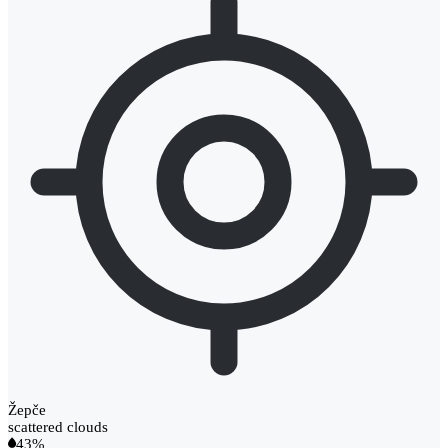
Žepče
scattered clouds
43%