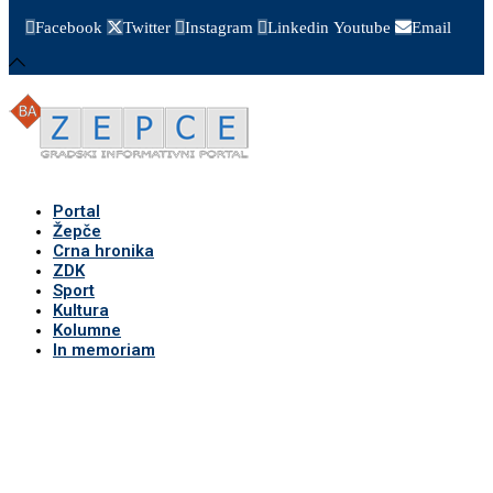
Facebook
Twitter
Instagram
Linkedin
Youtube
Email
Portal
Žepče
Crna hronika
ZDK
Sport
Kultura
Kolumne
In memoriam