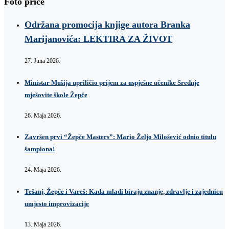
Foto priče
Održana promocija knjige autora Branka
Marijanovića: LEKTIRA ZA ŽIVOT
27. Juna 2026.
Ministar Mušija upriličio prijem za uspješne učenike Srednje
mješovite škole Žepče
26. Maja 2026.
Završen prvi “Žepče Masters”: Mario Željo Milošević odnio titulu
šampiona!
24. Maja 2026.
Tešanj, Žepče i Vareš: Kada mladi biraju znanje, zdravlje i zajednicu
umjesto improvizacije
13. Maja 2026.