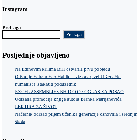
Instagram
Pretraga
Pretraga
Posljednje objavljeno
Na Edinovim krilima BiH ostvarila prvu pobjedu
Otišao je Edhem Edo Halilić – vizionar, veliki žepački
humanist i istaknuti poduzetnik
EXCEL ASSEMBLIES BH D.O.O.: OGLAS ZA POSAO
Održana promocija knjige autora Branka Marijanovića:
LEKTIRA ZA ŽIVOT
Načelnik održao prijem učenika generacije osnovnih i srednjih
škola