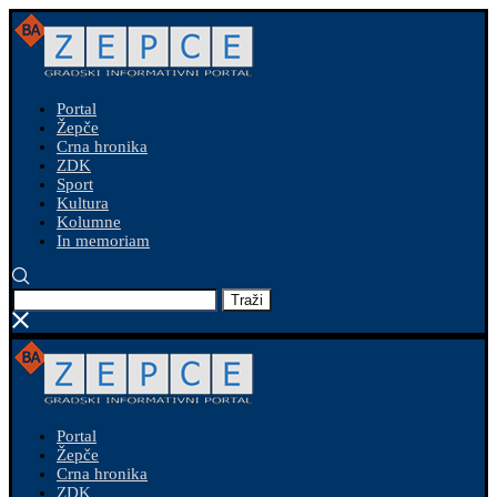
Portal
Žepče
Crna hronika
ZDK
Sport
Kultura
Kolumne
In memoriam
Traži
Portal
Žepče
Crna hronika
ZDK