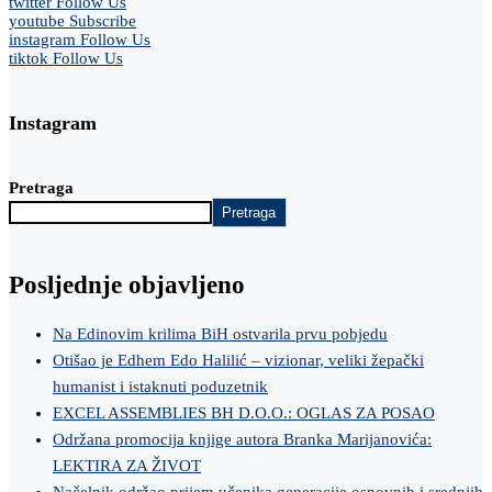
twitter
Follow Us
youtube
Subscribe
instagram
Follow Us
tiktok
Follow Us
Instagram
Pretraga
Pretraga
Posljednje objavljeno
Na Edinovim krilima BiH ostvarila prvu pobjedu
Otišao je Edhem Edo Halilić – vizionar, veliki žepački
humanist i istaknuti poduzetnik
EXCEL ASSEMBLIES BH D.O.O.: OGLAS ZA POSAO
Održana promocija knjige autora Branka Marijanovića:
LEKTIRA ZA ŽIVOT
Načelnik održao prijem učenika generacije osnovnih i srednjih