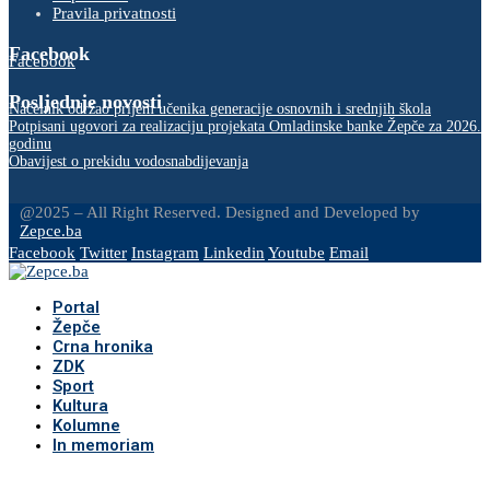
Pravila privatnosti
Facebook
Facebook
Posljednje novosti
Načelnik održao prijem učenika generacije osnovnih i srednjih škola
Potpisani ugovori za realizaciju projekata Omladinske banke Žepče za 2026.
godinu
Obavijest o prekidu vodosnabdijevanja
@2025 – All Right Reserved. Designed and Developed by
Zepce.ba
Facebook
Twitter
Instagram
Linkedin
Youtube
Email
Portal
Žepče
Crna hronika
ZDK
Sport
Kultura
Kolumne
In memoriam