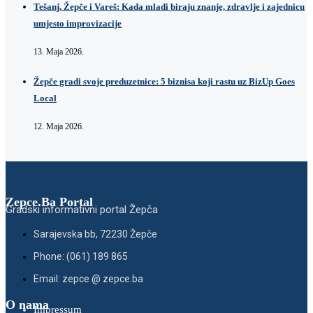
Tešanj, Žepče i Vareš: Kada mladi biraju znanje, zdravlje i zajednicu
umjesto improvizacije
13. Maja 2026.
Žepče gradi svoje preduzetnice: 5 biznisa koji rastu uz BizUp Goes
Local
12. Maja 2026.
Zepce.Ba Portal
Gradski informativni portal Žepča
Sarajevska bb, 72230 Žepče
Phone: (061) 189 865
Email: zepce @ zepce.ba
O nama
Impressum