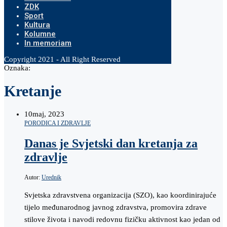
ZDK
Sport
Kultura
Kolumne
In memoriam
Copyright 2021 - All Right Reserved
Oznaka:
Kretanje
10
maj, 2023
PORODICA I ZDRAVLJE
Danas je Svjetski dan kretanja za
zdravlje
Autor:
Urednik
Svjetska zdravstvena organizacija (SZO), kao koordinirajuće
tijelo međunarodnog javnog zdravstva, promovira zdrave
stilove života i navodi redovnu fizičku aktivnost kao jedan od