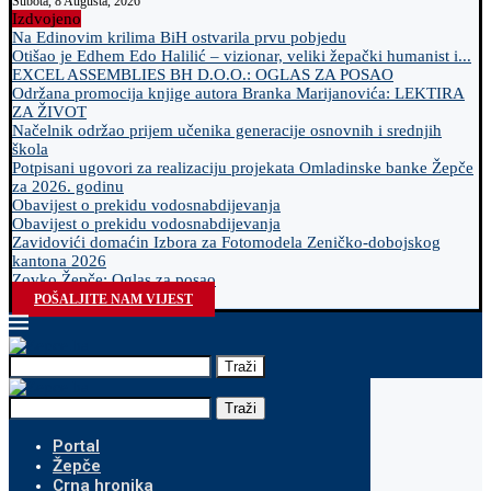
Subota, 8 Augusta, 2026
Izdvojeno
Na Edinovim krilima BiH ostvarila prvu pobjedu
Otišao je Edhem Edo Halilić – vizionar, veliki žepački humanist i...
EXCEL ASSEMBLIES BH D.O.O.: OGLAS ZA POSAO
Održana promocija knjige autora Branka Marijanovića: LEKTIRA
ZA ŽIVOT
Načelnik održao prijem učenika generacije osnovnih i srednjih
škola
Potpisani ugovori za realizaciju projekata Omladinske banke Žepče
za 2026. godinu
Obavijest o prekidu vodosnabdijevanja
Obavijest o prekidu vodosnabdijevanja
Zavidovići domaćin Izbora za Fotomodela Zeničko-dobojskog
kantona 2026
Zovko Žepče: Oglas za posao
POŠALJITE NAM VIJEST
Traži
Traži
Portal
Žepče
Crna hronika