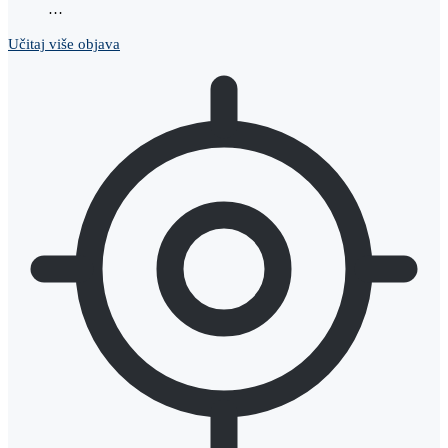
…
Učitaj više objava