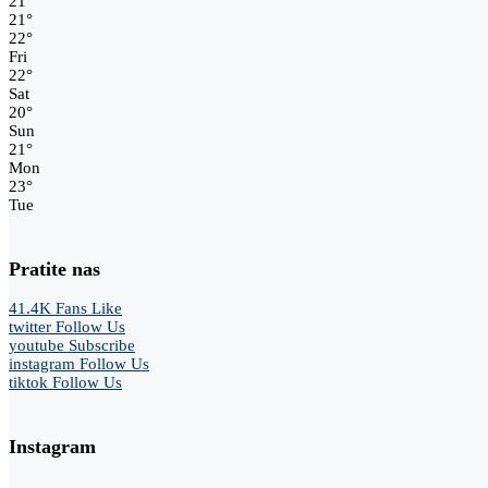
21
°
21
°
22
°
Fri
22
°
Sat
20
°
Sun
21
°
Mon
23
°
Tue
Pratite nas
41.4K
Fans
Like
twitter
Follow Us
youtube
Subscribe
instagram
Follow Us
tiktok
Follow Us
Instagram