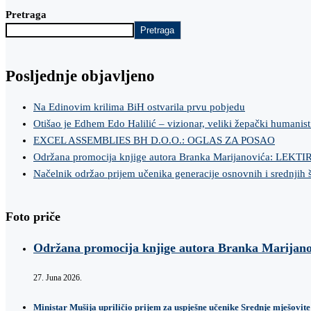
Pretraga
Pretraga
Posljednje objavljeno
Na Edinovim krilima BiH ostvarila prvu pobjedu
Otišao je Edhem Edo Halilić – vizionar, veliki žepački humanist
EXCEL ASSEMBLIES BH D.O.O.: OGLAS ZA POSAO
Održana promocija knjige autora Branka Marijanovića: LEKT
Načelnik održao prijem učenika generacije osnovnih i srednjih 
Foto priče
Održana promocija knjige autora Branka Marij
27. Juna 2026.
Ministar Mušija upriličio prijem za uspješne učenike Srednje mješovite