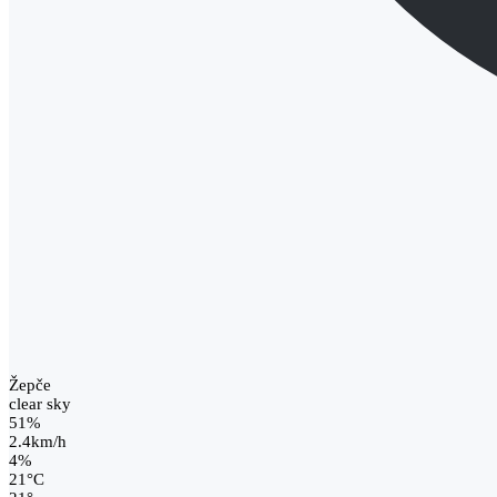
Žepče
clear sky
51%
2.4km/h
4%
21
°
C