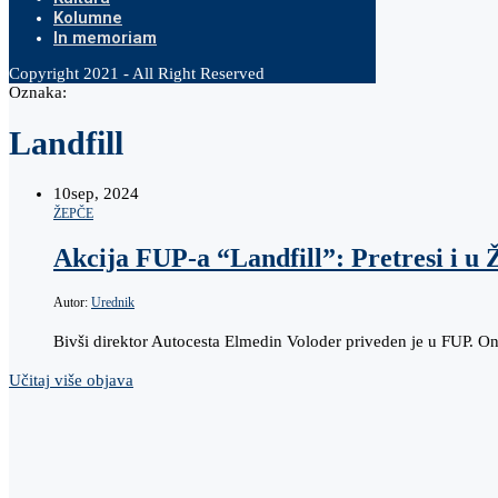
Kolumne
In memoriam
Copyright 2021 - All Right Reserved
Oznaka:
Landfill
10
sep, 2024
ŽEPČE
Akcija FUP-a “Landfill”: Pretresi i u
Autor:
Urednik
Bivši direktor Autocesta Elmedin Voloder priveden je u FUP. On 
Učitaj više objava