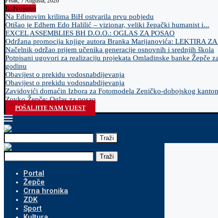
Petak, 7 Augusta, 2026
Izdvojeno
Na Edinovim krilima BiH ostvarila prvu pobjedu
Otišao je Edhem Edo Halilić – vizionar, veliki žepački humanist i...
EXCEL ASSEMBLIES BH D.O.O.: OGLAS ZA POSAO
Održana promocija knjige autora Branka Marijanovića: LEKTIRA Z
Načelnik održao prijem učenika generacije osnovnih i srednjih škola
Potpisani ugovori za realizaciju projekata Omladinske banke Žepče z
godinu
Obavijest o prekidu vodosnabdijevanja
Obavijest o prekidu vodosnabdijevanja
Zavidovići domaćin Izbora za Fotomodela Zeničko-dobojskog kanto
Zovko Žepče: Oglas za posao
POŠALJITE NAM VIJEST
Traži
Traži
Portal
Žepče
Crna hronika
ZDK
Sport
Kultura