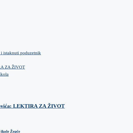
 i istaknuti poduzetnik
IRA ZA ŽIVOT
škola
anovića: LEKTIRA ZA ŽIVOT
 škole Žepče