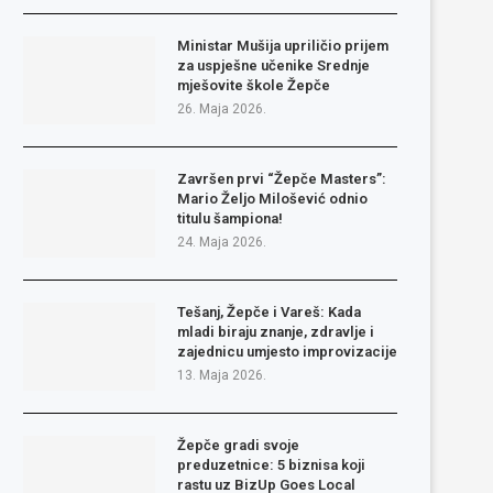
Ministar Mušija upriličio prijem
za uspješne učenike Srednje
mješovite škole Žepče
26. Maja 2026.
Završen prvi “Žepče Masters”:
Mario Željo Milošević odnio
titulu šampiona!
24. Maja 2026.
Tešanj, Žepče i Vareš: Kada
mladi biraju znanje, zdravlje i
zajednicu umjesto improvizacije
13. Maja 2026.
Žepče gradi svoje
preduzetnice: 5 biznisa koji
rastu uz BizUp Goes Local