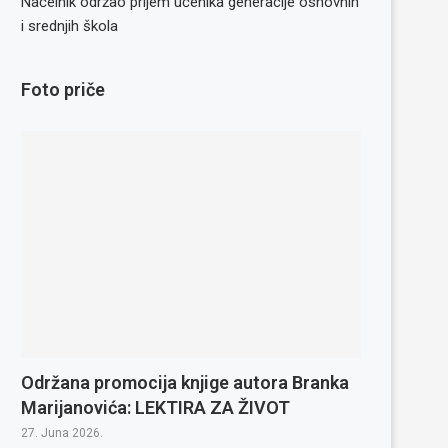
Načelnik održao prijem učenika generacije osnovnih
i srednjih škola
Foto priče
Održana promocija knjige autora Branka
Marijanovića: LEKTIRA ZA ŽIVOT
27. Juna 2026.