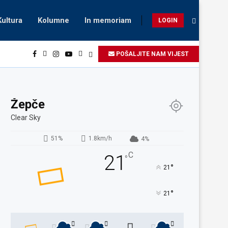
Kultura
Kolumne
In memoriam
LOGIN
POŠALJITE NAM VIJEST
Žepče
Clear Sky
51%
1.8km/h
4%
C
21
°
°
21
°
21