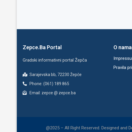
Zepce.Ba Portal
O nama
Impress
Gradski informativni portal Žepča
Pravila pr
Sarajevska bb, 72230 Žepče
Phone: (061) 189 865
Email: zepce @ zepce.ba
@2025 – All Right Reserved. Designed and 