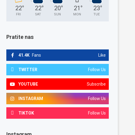
22
°
22
°
20
°
21
°
23
°
FRI
SAT
SUN
MON
TUE
Pratite nas
41.4K
Fans
Like
TWITTER
Follow Us
YOUTUBE
Subscribe
INSTAGRAM
Follow Us
TIKTOK
Follow Us
Instagram