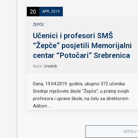
20
APR, 2019
ŽEPČE
Učenici i profesori SMŠ
“Žepče” posjetili Memorijalni
centar “Potočari” Srebrenica
Autor:
Urednik
Dana, 19.04.2019. godine, ukupno 372 učenika
Srednje mješovite škole “Žepče”, u pratnji svojih
profesora i uprave škole, na čelu sa direktorom
Adilom …
UČITAJ 