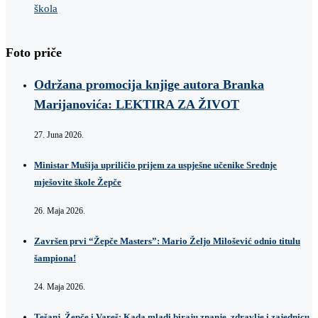
škola
Foto priče
Održana promocija knjige autora Branka
Marijanovića: LEKTIRA ZA ŽIVOT
27. Juna 2026.
Ministar Mušija upriličio prijem za uspješne učenike Srednje
mješovite škole Žepče
26. Maja 2026.
Završen prvi “Žepče Masters”: Mario Željo Milošević odnio titulu
šampiona!
24. Maja 2026.
Tešanj, Žepče i Vareš: Kada mladi biraju znanje, zdravlje i zajednicu