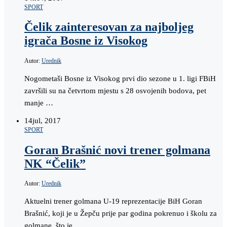
SPORT
Čelik zainteresovan za najboljeg
igrača Bosne iz Visokog
Autor:
Urednik
Nogometaši Bosne iz Visokog prvi dio sezone u 1. ligi FBiH
završili su na četvrtom mjestu s 28 osvojenih bodova, pet
manje …
14
jul, 2017
SPORT
Goran Brašnić novi trener golmana
NK “Čelik”
Autor:
Urednik
Aktuelni trener golmana U-19 reprezentacije BiH Goran
Brašnić, koji je u Žepču prije par godina pokrenuo i školu za
golmane, što je …