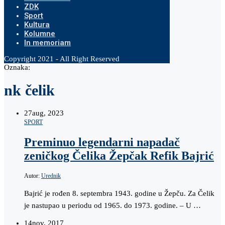
ZDK
Sport
Kultura
Kolumne
In memoriam
Copyright 2021 - All Right Reserved
Oznaka:
nk čelik
27
aug, 2023
SPORT
Preminuo legendarni napadač
zeničkog Čelika Žepčak Refik Bajrić
Autor:
Urednik
Bajrić je rođen 8. septembra 1943. godine u Žepču. Za Čelik
je nastupao u periodu od 1965. do 1973. godine. – U …
14
nov, 2017