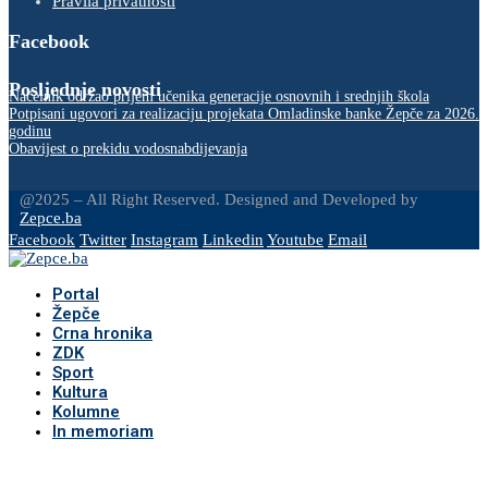
Pravila privatnosti
Facebook
Posljednje novosti
Načelnik održao prijem učenika generacije osnovnih i srednjih škola
Potpisani ugovori za realizaciju projekata Omladinske banke Žepče za 2026.
godinu
Obavijest o prekidu vodosnabdijevanja
@2025 – All Right Reserved. Designed and Developed by
Zepce.ba
Facebook
Twitter
Instagram
Linkedin
Youtube
Email
Portal
Žepče
Crna hronika
ZDK
Sport
Kultura
Kolumne
In memoriam