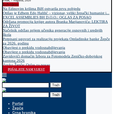
Petak, 7 Augusta, 2026
Izdvojeno
Na Edinovim krilima BiH ostvarila prvu pobjedu
Otišao je Edhem Edo Halilić – vizionar, veliki žepački humanist i...
EXCEL ASSEMBLIES BH D.O.O.: OGLAS ZA POSAO
Održana promocija knjige autora Branka Marijanovića: LEKTIRA
ZA ŽIVOT
Načelnik održao prijem učenika generacije osnovnih i srednjih
škola
Potpisani ugovori za realizaciju projekata Omladinske banke Žepče
za 2026. godinu
Obavijest o prekidu vodosnabdijevanja
Obavijest o prekidu vodosnabdijevanja
Zavidovići domaćin Izbora za Fotomodela Zeničko-dobojskog
kantona 2026
Zovko Žepče: Oglas za posao
POŠALJITE NAM VIJEST
Traži
Traži
Portal
Žepče
Crna hronika