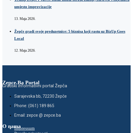
umjesto improvizacije
13. Maja 2026.
Žepče gradi svoje preduzetnice: 5 biznisa koji rastu uz BizUp Goes
Local
12. Maja 2026.
Zepce.Ba Portal
Gradski informativni portal Žepča
Sarajevska bb, 72230 Žepče
Phone: (061) 189 865
Email: zepce @ zepce.ba
O nama
Impressum