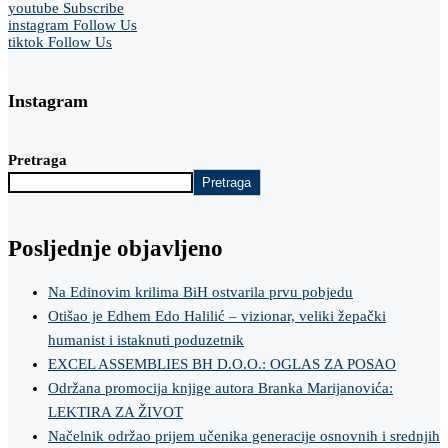
youtube
Subscribe
instagram
Follow Us
tiktok
Follow Us
Instagram
Pretraga
Pretraga
Posljednje objavljeno
Na Edinovim krilima BiH ostvarila prvu pobjedu
Otišao je Edhem Edo Halilić – vizionar, veliki žepački
humanist i istaknuti poduzetnik
EXCEL ASSEMBLIES BH D.O.O.: OGLAS ZA POSAO
Održana promocija knjige autora Branka Marijanovića:
LEKTIRA ZA ŽIVOT
Načelnik održao prijem učenika generacije osnovnih i srednjih