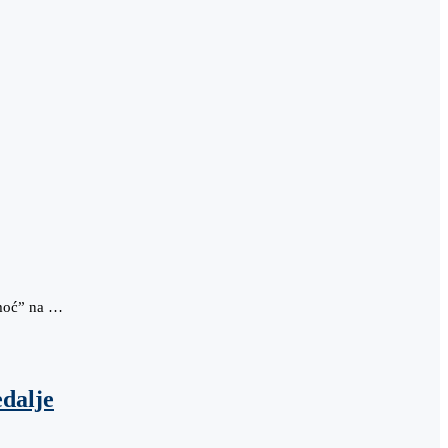
 moć” na …
edalje