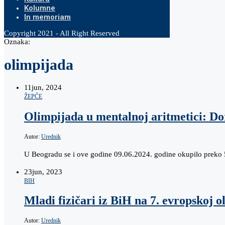
Kolumne
In memoriam
Copyright 2021 - All Right Reserved
Oznaka:
olimpijada
11
jun, 2024
ŽEPČE
Olimpijada u mentalnoj aritmetici: Dor
Autor:
Urednik
U Beogradu se i ove godine 09.06.2024. godine okupilo preko 
23
jun, 2023
BIH
Mladi fizičari iz BiH na 7. evropskoj o
Autor:
Urednik