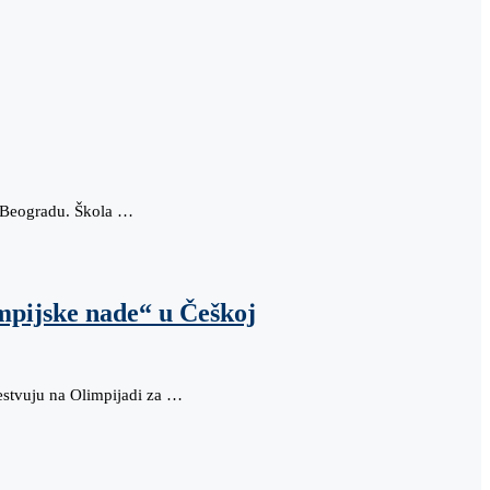
u Beogradu. Škola …
mpijske nade“ u Češkoj
estvuju na Olimpijadi za …