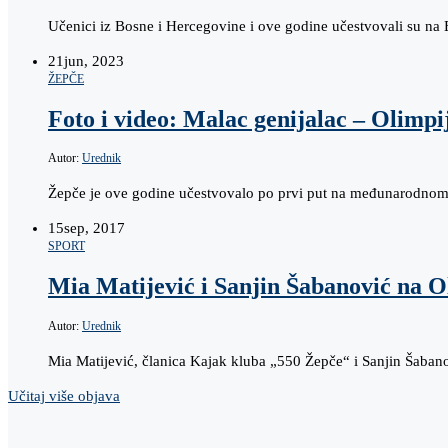
Učenici iz Bosne i Hercegovine i ove godine učestvovali su na 
21
jun, 2023
ŽEPČE
Foto i video: Malac genijalac – Olimpi
Autor:
Urednik
Žepče je ove godine učestvovalo po prvi put na međunarodnom
15
sep, 2017
SPORT
Mia Matijević i Sanjin Šabanović na O
Autor:
Urednik
Mia Matijević, članica Kajak kluba „550 Žepče“ i Sanjin Šaban
Učitaj više objava