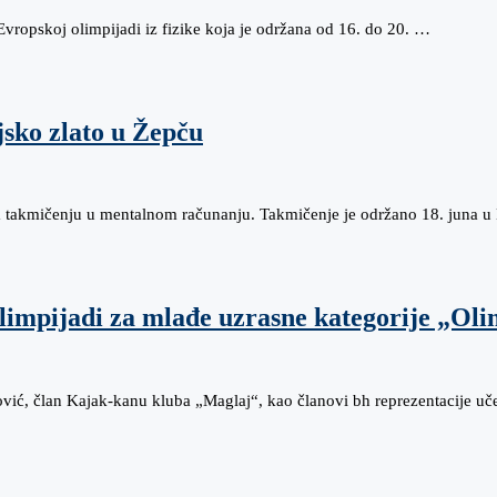
Evropskoj olimpijadi iz fizike koja je održana od 16. do 20. …
jsko zlato u Žepču
 takmičenju u mentalnom računanju. Takmičenje je održano 18. juna 
limpijadi za mlađe uzrasne kategorije „Oli
ović, član Kajak-kanu kluba „Maglaj“, kao članovi bh reprezentacije uč