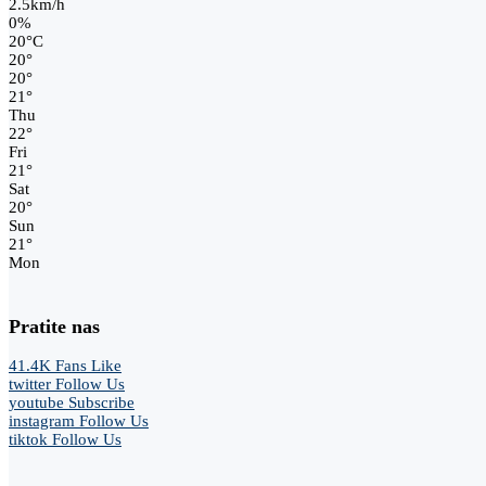
2.5km/h
0%
20
°
C
20
°
20
°
21
°
Thu
22
°
Fri
21
°
Sat
20
°
Sun
21
°
Mon
Pratite nas
41.4K
Fans
Like
twitter
Follow Us
youtube
Subscribe
instagram
Follow Us
tiktok
Follow Us