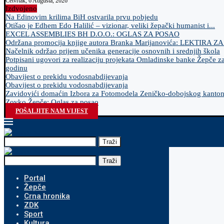
Četvrtak, 6 Augusta, 2026
Izdvojeno
Na Edinovim krilima BiH ostvarila prvu pobjedu
Otišao je Edhem Edo Halilić – vizionar, veliki žepački humanist i...
EXCEL ASSEMBLIES BH D.O.O.: OGLAS ZA POSAO
Održana promocija knjige autora Branka Marijanovića: LEKTIRA Z
Načelnik održao prijem učenika generacije osnovnih i srednjih škola
Potpisani ugovori za realizaciju projekata Omladinske banke Žepče z
godinu
Obavijest o prekidu vodosnabdijevanja
Obavijest o prekidu vodosnabdijevanja
Zavidovići domaćin Izbora za Fotomodela Zeničko-dobojskog kanto
Zovko Žepče: Oglas za posao
POŠALJITE NAM VIJEST
Traži
Traži
Portal
Žepče
Crna hronika
ZDK
Sport
Kultura