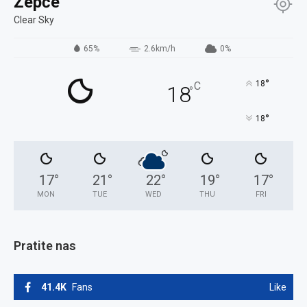
Žepče
Clear Sky
65%
2.6km/h
0%
°
18
C
18
°
°
18
17
°
21
°
22
°
19
°
17
°
MON
TUE
WED
THU
FRI
Pratite nas
41.4K
Fans
Like