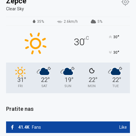
Žepče
Clear Sky
35%
2.6km/h
5%
°
30
C
30
°
°
30
31
°
22
°
19
°
22
°
22
°
FRI
SAT
SUN
MON
TUE
Pratite nas
41.4K
Fans
Like