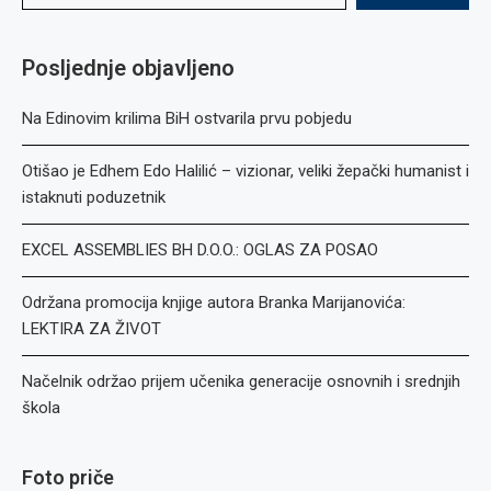
Posljednje objavljeno
Na Edinovim krilima BiH ostvarila prvu pobjedu
Otišao je Edhem Edo Halilić – vizionar, veliki žepački humanist i
istaknuti poduzetnik
EXCEL ASSEMBLIES BH D.O.O.: OGLAS ZA POSAO
Održana promocija knjige autora Branka Marijanovića:
LEKTIRA ZA ŽIVOT
Načelnik održao prijem učenika generacije osnovnih i srednjih
škola
Foto priče