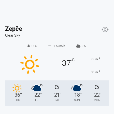
Žepče
Clear Sky
18%
1.5km/h
0%
°
37
C
37
°
°
37
36
°
22
°
21
°
18
°
22
°
THU
FRI
SAT
SUN
MON