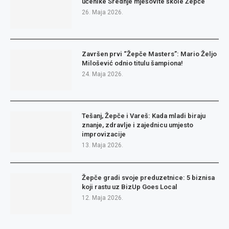
učenike Srednje mješovite škole Žepče
26. Maja 2026.
Završen prvi “Žepče Masters”: Mario Željo
Milošević odnio titulu šampiona!
24. Maja 2026.
Tešanj, Žepče i Vareš: Kada mladi biraju
znanje, zdravlje i zajednicu umjesto
improvizacije
13. Maja 2026.
Žepče gradi svoje preduzetnice: 5 biznisa
koji rastu uz BizUp Goes Local
12. Maja 2026.