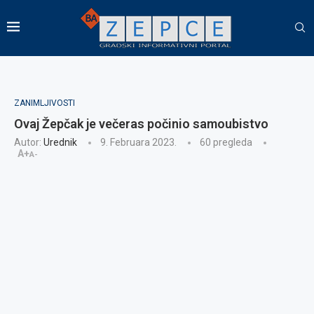
ZANIMLJIVOSTI
Ovaj Žepčak je večeras počinio samoubistvo
Autor:
Urednik
9. Februara 2023.
60
pregleda
A+
A-