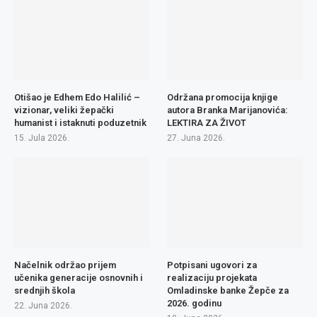
Otišao je Edhem Edo Halilić –
Održana promocija knjige
vizionar, veliki žepački
autora Branka Marijanovića:
humanist i istaknuti poduzetnik
LEKTIRA ZA ŽIVOT
15. Jula 2026.
27. Juna 2026.
Načelnik održao prijem
Potpisani ugovori za
učenika generacije osnovnih i
realizaciju projekata
srednjih škola
Omladinske banke Žepče za
2026. godinu
22. Juna 2026.