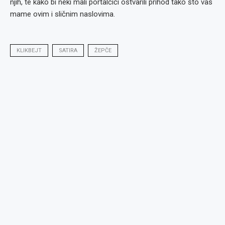
njih, te kako bi neki mali portalčići ostvarili prihod tako što vas
mame ovim i sličnim naslovima.
KLIKBEJT
SATIRA
ŽEPČE