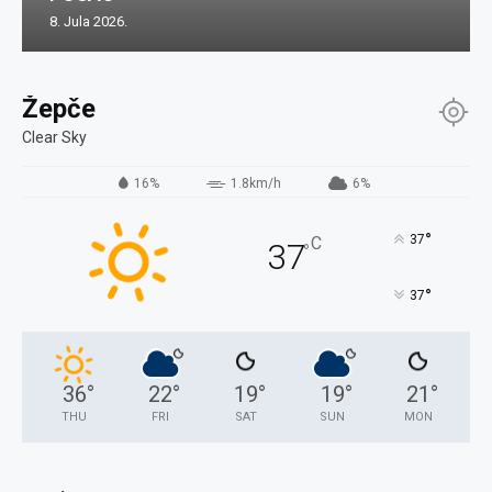
8. Jula 2026.
Žepče
Clear Sky
16%
1.8km/h
6%
°
37
C
37
°
°
37
36
°
22
°
19
°
19
°
21
°
THU
FRI
SAT
SUN
MON