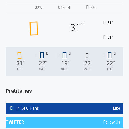
7%
32%
3.1km/h
°
31
C
31
°
°
31
31
°
22
°
19
°
22
°
22
°
FRI
SAT
SUN
MON
TUE
Pratite nas
41.4K
Fans
Like
TWITTER
Follow Us