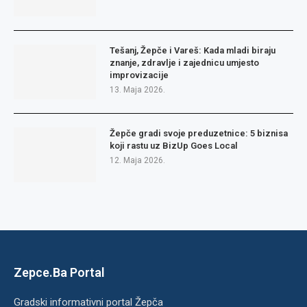
Tešanj, Žepče i Vareš: Kada mladi biraju
znanje, zdravlje i zajednicu umjesto
improvizacije
13. Maja 2026.
Žepče gradi svoje preduzetnice: 5 biznisa
koji rastu uz BizUp Goes Local
12. Maja 2026.
Zepce.Ba Portal
Gradski informativni portal Žepča