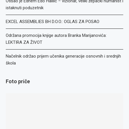
Otišao je Edhem Edo Halilić – vizionar, veliki žepački humanist i
istaknuti poduzetnik
EXCEL ASSEMBLIES BH D.O.O.: OGLAS ZA POSAO
Održana promocija knjige autora Branka Marijanovića:
LEKTIRA ZA ŽIVOT
Načelnik održao prijem učenika generacije osnovnih i srednjih
škola
Foto priče