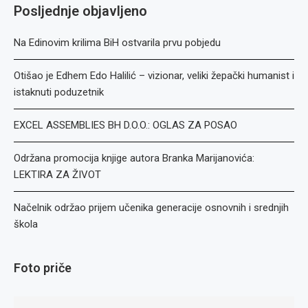
Posljednje objavljeno
Na Edinovim krilima BiH ostvarila prvu pobjedu
Otišao je Edhem Edo Halilić – vizionar, veliki žepački humanist i
istaknuti poduzetnik
EXCEL ASSEMBLIES BH D.O.O.: OGLAS ZA POSAO
Održana promocija knjige autora Branka Marijanovića:
LEKTIRA ZA ŽIVOT
Načelnik održao prijem učenika generacije osnovnih i srednjih
škola
Foto priče