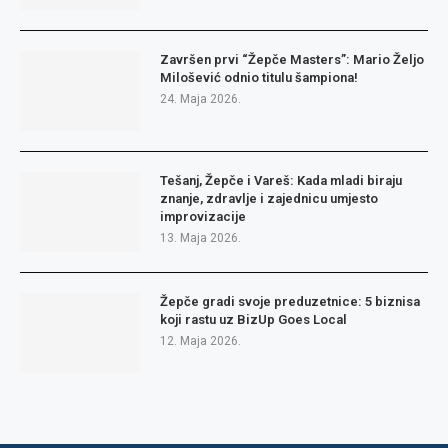
Završen prvi “Žepče Masters”: Mario Željo
Milošević odnio titulu šampiona!
24. Maja 2026.
Tešanj, Žepče i Vareš: Kada mladi biraju
znanje, zdravlje i zajednicu umjesto
improvizacije
13. Maja 2026.
Žepče gradi svoje preduzetnice: 5 biznisa
koji rastu uz BizUp Goes Local
12. Maja 2026.