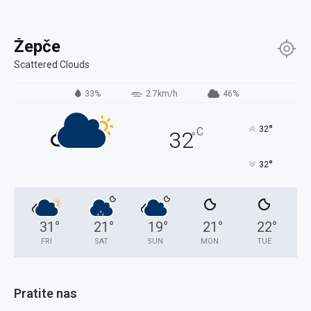
Žepče
Scattered Clouds
33%
2.7km/h
46%
°
32
C
32
°
°
32
31
°
21
°
19
°
21
°
22
°
FRI
SAT
SUN
MON
TUE
Pratite nas