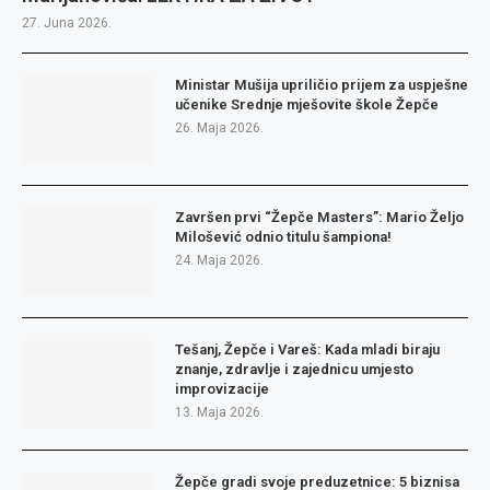
27. Juna 2026.
Ministar Mušija upriličio prijem za uspješne
učenike Srednje mješovite škole Žepče
26. Maja 2026.
Završen prvi “Žepče Masters”: Mario Željo
Milošević odnio titulu šampiona!
24. Maja 2026.
Tešanj, Žepče i Vareš: Kada mladi biraju
znanje, zdravlje i zajednicu umjesto
improvizacije
13. Maja 2026.
Žepče gradi svoje preduzetnice: 5 biznisa