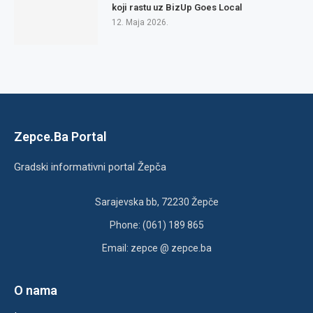
koji rastu uz BizUp Goes Local
12. Maja 2026.
Zepce.Ba Portal
Gradski informativni portal Žepča
Sarajevska bb, 72230 Žepče
Phone: (061) 189 865
Email: zepce @ zepce.ba
O nama