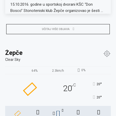
15.10.2016. godine u sportskoj dvorani KŠC “Don
Bosco” Stonoteniski klub Žepče organizovao je šesti …
UČITAJ VIŠE OBJAVA
Žepče
Clear Sky
0%
64%
2.3km/h
°
20
C
20
°
°
20