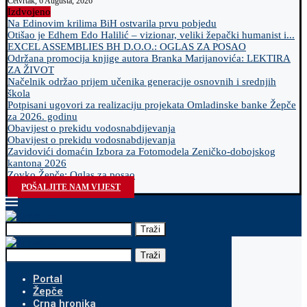
Četvrtak, 6 Augusta, 2026
Izdvojeno
Na Edinovim krilima BiH ostvarila prvu pobjedu
Otišao je Edhem Edo Halilić – vizionar, veliki žepački humanist i...
EXCEL ASSEMBLIES BH D.O.O.: OGLAS ZA POSAO
Održana promocija knjige autora Branka Marijanovića: LEKTIRA
ZA ŽIVOT
Načelnik održao prijem učenika generacije osnovnih i srednjih
škola
Potpisani ugovori za realizaciju projekata Omladinske banke Žepče
za 2026. godinu
Obavijest o prekidu vodosnabdijevanja
Obavijest o prekidu vodosnabdijevanja
Zavidovići domaćin Izbora za Fotomodela Zeničko-dobojskog
kantona 2026
Zovko Žepče: Oglas za posao
POŠALJITE NAM VIJEST
Traži
Traži
Portal
Žepče
Crna hronika