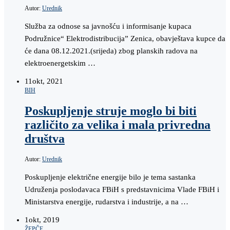
Autor:
Urednik
Služba za odnose sa javnošću i informisanje kupaca
Podružnice“ Elektrodistribucija” Zenica, obavještava kupce da
će dana 08.12.2021.(srijeda) zbog planskih radova na
elektroenergetskim …
11
okt, 2021
BIH
Poskupljenje struje moglo bi biti
različito za velika i mala privredna
društva
Autor:
Urednik
Poskupljenje električne energije bilo je tema sastanka
Udruženja poslodavaca FBiH s predstavnicima Vlade FBiH i
Ministarstva energije, rudarstva i industrije, a na …
1
okt, 2019
ŽEPČE