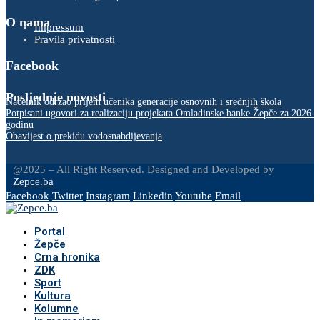
O nama
Impressum
Pravila privatnosti
Facebook
Posljednje novosti
Načelnik održao prijem učenika generacije osnovnih i srednjih škola
Potpisani ugovori za realizaciju projekata Omladinske banke Žepče za 2026.
godinu
Obavijest o prekidu vodosnabdijevanja
@2025 – All Right Reserved. Designed and Developed by
Zepce.ba
Facebook
Twitter
Instagram
Linkedin
Youtube
Email
Portal
Žepče
Crna hronika
ZDK
Sport
Kultura
Kolumne