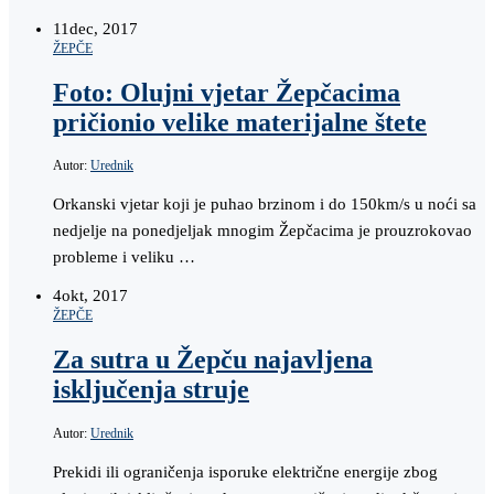
11
dec, 2017
ŽEPČE
Foto: Olujni vjetar Žepčacima
pričionio velike materijalne štete
Autor:
Urednik
Orkanski vjetar koji je puhao brzinom i do 150km/s u noći sa
nedjelje na ponedjeljak mnogim Žepčacima je prouzrokovao
probleme i veliku …
4
okt, 2017
ŽEPČE
Za sutra u Žepču najavljena
isključenja struje
Autor:
Urednik
Prekidi ili ograničenja isporuke električne energije zbog