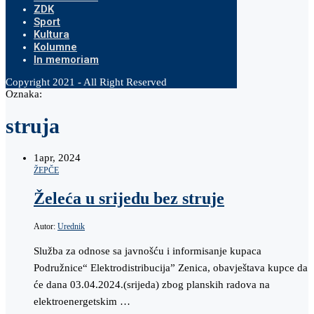
ZDK
Sport
Kultura
Kolumne
In memoriam
Copyright 2021 - All Right Reserved
Oznaka:
struja
1
apr, 2024
ŽEPČE
Želeća u srijedu bez struje
Autor:
Urednik
Služba za odnose sa javnošću i informisanje kupaca
Podružnice“ Elektrodistribucija” Zenica, obavještava kupce da
će dana 03.04.2024.(srijeda) zbog planskih radova na
elektroenergetskim …