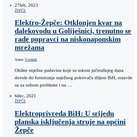
27
feb, 2023
ŽEPČE
Elektro-Žepče: Otklonjen kvar na
dalekovodu u Goliješnici, trenutno se
rade popravci na niskonaponskim
mrežama
Autor:
Urednik
Obilne snježne padavine koje su tokom jučerašnjeg dana
dovele do formiranja snježnog pokrivača diljem BiH, ostavile
su za sobom probleme i na …
6
dec, 2021
ŽEPČE
Elektroprivreda BiH: U srijedu
planska isključenja struje na općini
Žepče