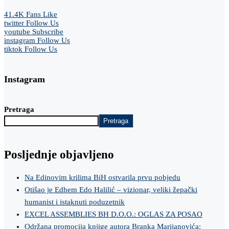
41.4K
Fans
Like
twitter
Follow Us
youtube
Subscribe
instagram
Follow Us
tiktok
Follow Us
Instagram
Pretraga
Pretraga
Posljednje objavljeno
Na Edinovim krilima BiH ostvarila prvu pobjedu
Otišao je Edhem Edo Halilić – vizionar, veliki žepački
humanist i istaknuti poduzetnik
EXCEL ASSEMBLIES BH D.O.O.: OGLAS ZA POSAO
Održana promocija knjige autora Branka Marijanovića: