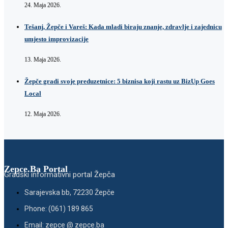
24. Maja 2026.
Tešanj, Žepče i Vareš: Kada mladi biraju znanje, zdravlje i zajednicu
umjesto improvizacije
13. Maja 2026.
Žepče gradi svoje preduzetnice: 5 biznisa koji rastu uz BizUp Goes
Local
12. Maja 2026.
Zepce.Ba Portal
Gradski informativni portal Žepča
Sarajevska bb, 72230 Žepče
Phone: (061) 189 865
Email: zepce @ zepce.ba