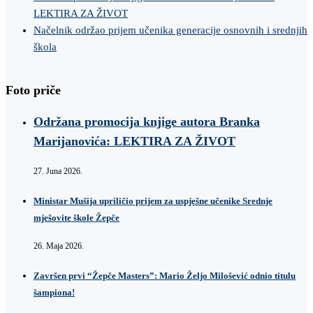
LEKTIRA ZA ŽIVOT
Načelnik održao prijem učenika generacije osnovnih i srednjih
škola
Foto priče
Održana promocija knjige autora Branka
Marijanovića: LEKTIRA ZA ŽIVOT
27. Juna 2026.
Ministar Mušija upriličio prijem za uspješne učenike Srednje
mješovite škole Žepče
26. Maja 2026.
Završen prvi “Žepče Masters”: Mario Željo Milošević odnio titulu
šampiona!