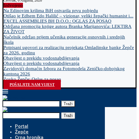
Četvrtak, 6 Augusta, 2026
Izdvojeno
Na Edinovim krilima BiH ostvarila prvu pobjedu
Otišao je Edhem Edo Halilić – vizionar, veliki žepački humanist i...
EXCEL ASSEMBLIES BH D.O.O.: OGLAS ZA POSAO
Održana promocija knjige autora Branka Marijanovića: LEKTIRA
ZA ŽIVOT
Načelnik održao prijem učenika generacije osnovnih i srednjih
škola
Potpisani ugovori za realizaciju projekata Omladinske banke Žepče
za 2026. godinu
Obavijest o prekidu vodosnabdijevanja
Obavijest o prekidu vodosnabdijevanja
Zavidovići domaćin Izbora za Fotomodela Zeničko-dobojskog
kantona 2026
Zovko Žepče: Oglas za posao
POŠALJITE NAM VIJEST
Traži
Traži
Portal
Žepče
Crna hronika