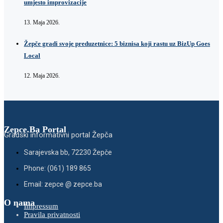
umjesto improvizacije
13. Maja 2026.
Žepče gradi svoje preduzetnice: 5 biznisa koji rastu uz BizUp Goes
Local
12. Maja 2026.
Zepce.Ba Portal
Gradski informativni portal Žepča
Sarajevska bb, 72230 Žepče
Phone: (061) 189 865
Email: zepce @ zepce.ba
O nama
Impressum
Pravila privatnosti