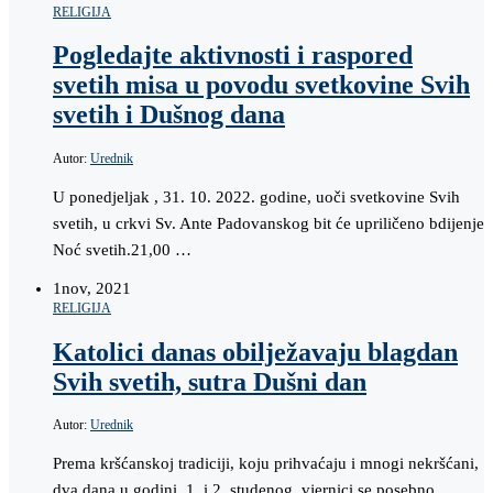
RELIGIJA
Pogledajte aktivnosti i raspored
svetih misa u povodu svetkovine Svih
svetih i Dušnog dana
Autor:
Urednik
U ponedjeljak , 31. 10. 2022. godine, uoči svetkovine Svih
svetih, u crkvi Sv. Ante Padovanskog bit će upriličeno bdijenje
Noć svetih.21,00 …
1
nov, 2021
RELIGIJA
Katolici danas obilježavaju blagdan
Svih svetih, sutra Dušni dan
Autor:
Urednik
Prema kršćanskoj tradiciji, koju prihvaćaju i mnogi nekršćani,
dva dana u godini, 1. i 2. studenog, vjernici se posebno