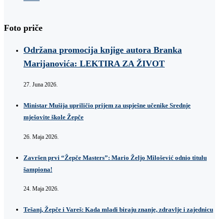
Foto priče
Održana promocija knjige autora Branka
Marijanovića: LEKTIRA ZA ŽIVOT
27. Juna 2026.
Ministar Mušija upriličio prijem za uspješne učenike Srednje
mješovite škole Žepče
26. Maja 2026.
Završen prvi “Žepče Masters”: Mario Željo Milošević odnio titulu
šampiona!
24. Maja 2026.
Tešanj, Žepče i Vareš: Kada mladi biraju znanje, zdravlje i zajednicu