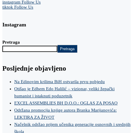
instagram
Follow Us
tiktok
Follow Us
Instagram
Pretraga
Pretraga
Posljednje objavljeno
Na Edinovim krilima BiH ostvarila prvu pobjedu
Otišao je Edhem Edo Halilić – vizionar, veliki žepački
humanist i istaknuti poduzetnik
EXCEL ASSEMBLIES BH D.O.O.: OGLAS ZA POSAO
Održana promocija knjige autora Branka Marijanovića:
LEKTIRA ZA ŽIVOT
Načelnik održao prijem učenika generacije osnovnih i srednjih
škola