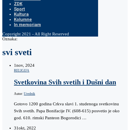
ZDK
Sport
Kultura
Kolumne
In memoriam
Copyright 2021 - All Right Reserved
Oznaka:
svi sveti
1
nov, 2024
RELIGIJA
Svetkovina Svih svetih i Dušni dan
Autor:
Urednik
Gotovo 1200 godina Crkva slavi 1. studenoga svetkovinu
Svih svetih. Papa Bonifacije IV. (608-615) posvetio je oko
god. 610. rimski Panteon Bogorodici …
31
okt, 2022