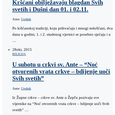
Kršćani obilježavaju blagdan Svih
svetih i Dušni dan 01. i 02.11.
Autor:
Urednik
Po kršćanskoj tradiciji, koju prihvaćaju i mnogi nekršćani, dva
dana u godini, 1. i 2. studenog vjernici se posebno sjećaju i u
…
28
okt, 2015
RELIGIJA
U subotu u crkvi sv. Ante – “Noć
otvorenih vrata crkve – bdijenje uoči
Svih svetih”
Autor:
Urednik
Iz Župne crkve – crkve sv. Ante u Žepču pozivaju sve
vijernike na “Noć otvorenih vrata crkve – bdijenje uoči Svih
svetih” …