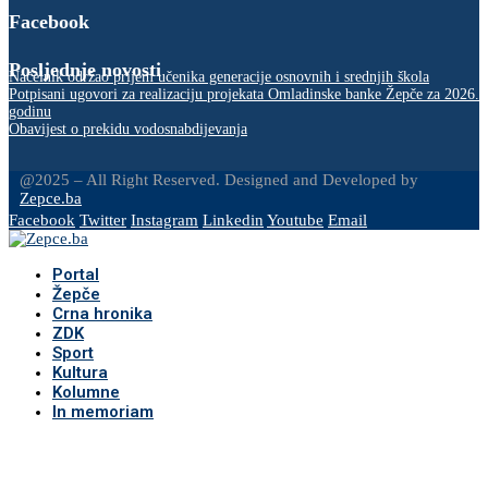
Facebook
Posljednje novosti
Načelnik održao prijem učenika generacije osnovnih i srednjih škola
Potpisani ugovori za realizaciju projekata Omladinske banke Žepče za 2026.
godinu
Obavijest o prekidu vodosnabdijevanja
@2025 – All Right Reserved. Designed and Developed by
Zepce.ba
Facebook
Twitter
Instagram
Linkedin
Youtube
Email
Portal
Žepče
Crna hronika
ZDK
Sport
Kultura
Kolumne
In memoriam