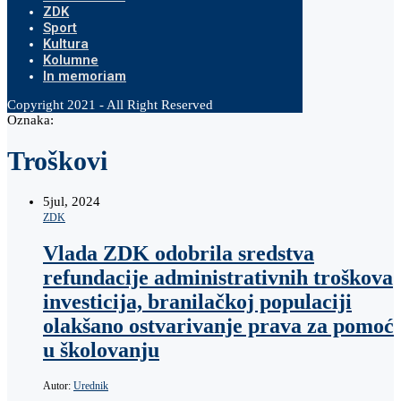
ZDK
Sport
Kultura
Kolumne
In memoriam
Copyright 2021 - All Right Reserved
Oznaka:
Troškovi
5
jul, 2024
ZDK
Vlada ZDK odobrila sredstva
refundacije administrativnih troškova
investicija, branilačkoj populaciji
olakšano ostvarivanje prava za pomoć
u školovanju
Autor:
Urednik