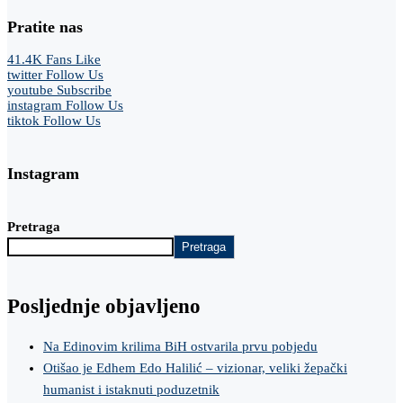
Pratite nas
41.4K
Fans
Like
twitter
Follow Us
youtube
Subscribe
instagram
Follow Us
tiktok
Follow Us
Instagram
Pretraga
Pretraga
Posljednje objavljeno
Na Edinovim krilima BiH ostvarila prvu pobjedu
Otišao je Edhem Edo Halilić – vizionar, veliki žepački
humanist i istaknuti poduzetnik