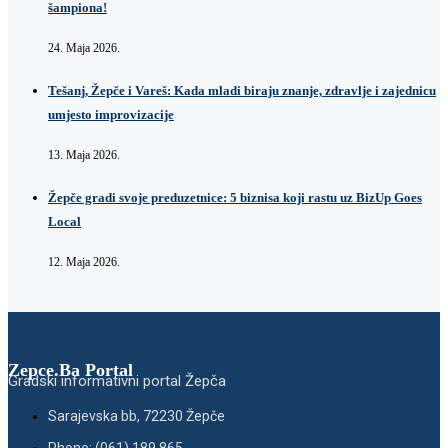
šampiona!
24. Maja 2026.
Tešanj, Žepče i Vareš: Kada mladi biraju znanje, zdravlje i zajednicu
umjesto improvizacije
13. Maja 2026.
Žepče gradi svoje preduzetnice: 5 biznisa koji rastu uz BizUp Goes
Local
12. Maja 2026.
Zepce.Ba Portal
Gradski informativni portal Žepča
Sarajevska bb, 72230 Žepče