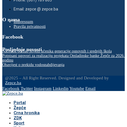
Phone: (061) 189 865
Email: zepce @ zepce.ba
O nama
Impressum
Pravila privatnosti
Facebook
Posljednje novosti
Načelnik održao prijem učenika generacije osnovnih i srednjih škola
Potpisani ugovori za realizaciju projekata Omladinske banke Žepče za 2026.
godinu
Obavijest o prekidu vodosnabdijevanja
@2025 – All Right Reserved. Designed and Developed by
Zepce.ba
Facebook
Twitter
Instagram
Linkedin
Youtube
Email
Portal
Žepče
Crna hronika
ZDK
Sport