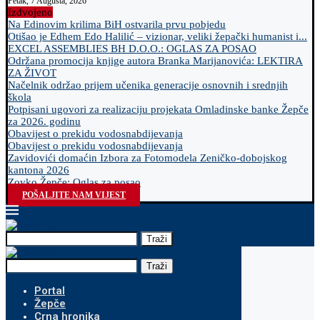
Petak, 7 Augusta, 2026
Izdvojeno
Na Edinovim krilima BiH ostvarila prvu pobjedu
Otišao je Edhem Edo Halilić – vizionar, veliki žepački humanist i...
EXCEL ASSEMBLIES BH D.O.O.: OGLAS ZA POSAO
Održana promocija knjige autora Branka Marijanovića: LEKTIRA
ZA ŽIVOT
Načelnik održao prijem učenika generacije osnovnih i srednjih
škola
Potpisani ugovori za realizaciju projekata Omladinske banke Žepče
za 2026. godinu
Obavijest o prekidu vodosnabdijevanja
Obavijest o prekidu vodosnabdijevanja
Zavidovići domaćin Izbora za Fotomodela Zeničko-dobojskog
kantona 2026
Zovko Žepče: Oglas za posao
POŠALJITE NAM VIJEST
Traži
Traži
Portal
Žepče
Crna hronika