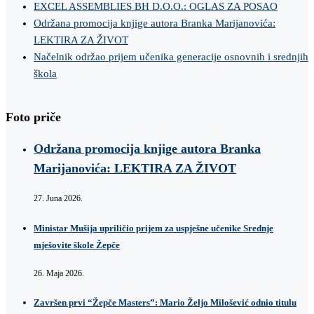
EXCEL ASSEMBLIES BH D.O.O.: OGLAS ZA POSAO
Održana promocija knjige autora Branka Marijanovića:
LEKTIRA ZA ŽIVOT
Načelnik održao prijem učenika generacije osnovnih i srednjih
škola
Foto priče
Održana promocija knjige autora Branka
Marijanovića: LEKTIRA ZA ŽIVOT
27. Juna 2026.
Ministar Mušija upriličio prijem za uspješne učenike Srednje
mješovite škole Žepče
26. Maja 2026.
Završen prvi “Žepče Masters”: Mario Željo Milošević odnio titulu