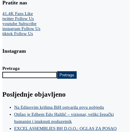
Pratite nas
41.4K
Fans
Like
twitter
Follow Us
youtube
Subscribe
instagram
Follow Us
tiktok
Follow Us
Instagram
Pretraga
Pretraga
Posljednje objavljeno
Na Edinovim krilima BiH ostvarila prvu pobjedu
Otišao je Edhem Edo Halilić – vizionar, veliki žepački
humanist i istaknuti poduzetnik
EXCEL ASSEMBLIES BH D.O.O.: OGLAS ZA POSAO