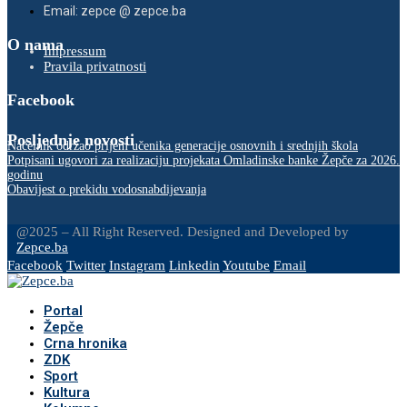
Email: zepce @ zepce.ba
O nama
Impressum
Pravila privatnosti
Facebook
Posljednje novosti
Načelnik održao prijem učenika generacije osnovnih i srednjih škola
Potpisani ugovori za realizaciju projekata Omladinske banke Žepče za 2026.
godinu
Obavijest o prekidu vodosnabdijevanja
@2025 – All Right Reserved. Designed and Developed by
Zepce.ba
Facebook
Twitter
Instagram
Linkedin
Youtube
Email
Portal
Žepče
Crna hronika
ZDK
Sport
Kultura