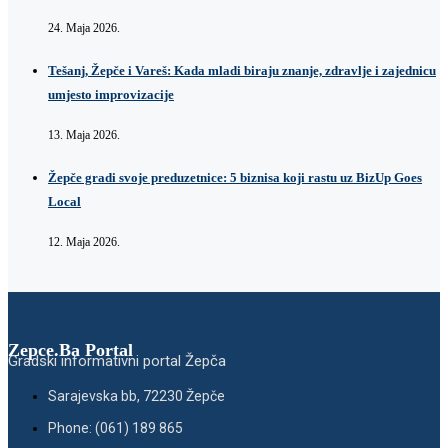
24. Maja 2026.
Tešanj, Žepče i Vareš: Kada mladi biraju znanje, zdravlje i zajednicu
umjesto improvizacije
13. Maja 2026.
Žepče gradi svoje preduzetnice: 5 biznisa koji rastu uz BizUp Goes
Local
12. Maja 2026.
Zepce.Ba Portal
Gradski informativni portal Žepča
Sarajevska bb, 72230 Žepče
Phone: (061) 189 865