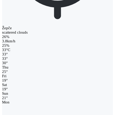
Žepče
scattered clouds
26%
3.8km/h
25%
33
°
C
33
°
33
°
30
°
Thu
25
°
Fri
19
°
Sat
19
°
Sun
21
°
Mon