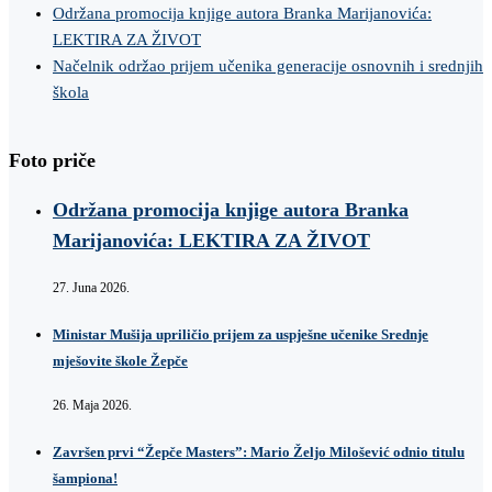
Održana promocija knjige autora Branka Marijanovića:
LEKTIRA ZA ŽIVOT
Načelnik održao prijem učenika generacije osnovnih i srednjih
škola
Foto priče
Održana promocija knjige autora Branka
Marijanovića: LEKTIRA ZA ŽIVOT
27. Juna 2026.
Ministar Mušija upriličio prijem za uspješne učenike Srednje
mješovite škole Žepče
26. Maja 2026.
Završen prvi “Žepče Masters”: Mario Željo Milošević odnio titulu
šampiona!