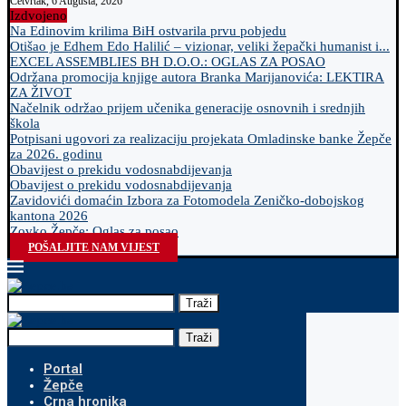
Četvrtak, 6 Augusta, 2026
Izdvojeno
Na Edinovim krilima BiH ostvarila prvu pobjedu
Otišao je Edhem Edo Halilić – vizionar, veliki žepački humanist i...
EXCEL ASSEMBLIES BH D.O.O.: OGLAS ZA POSAO
Održana promocija knjige autora Branka Marijanovića: LEKTIRA
ZA ŽIVOT
Načelnik održao prijem učenika generacije osnovnih i srednjih
škola
Potpisani ugovori za realizaciju projekata Omladinske banke Žepče
za 2026. godinu
Obavijest o prekidu vodosnabdijevanja
Obavijest o prekidu vodosnabdijevanja
Zavidovići domaćin Izbora za Fotomodela Zeničko-dobojskog
kantona 2026
Zovko Žepče: Oglas za posao
POŠALJITE NAM VIJEST
Traži
Traži
Portal
Žepče
Crna hronika