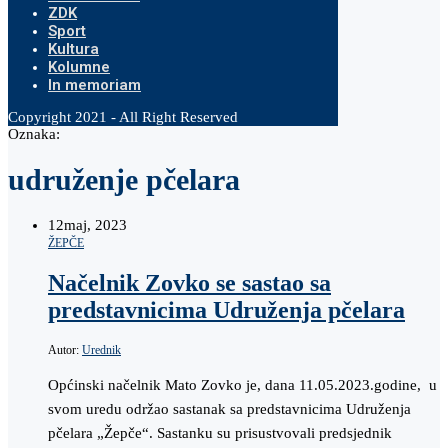
ZDK
Sport
Kultura
Kolumne
In memoriam
Copyright 2021 - All Right Reserved
Oznaka:
udruženje pčelara
12
maj, 2023
ŽEPČE
Načelnik Zovko se sastao sa
predstavnicima Udruženja pčelara
Autor:
Urednik
Općinski načelnik Mato Zovko je, dana 11.05.2023.godine, u
svom uredu održao sastanak sa predstavnicima Udruženja
pčelara „Žepče“. Sastanku su prisustvovali predsjednik