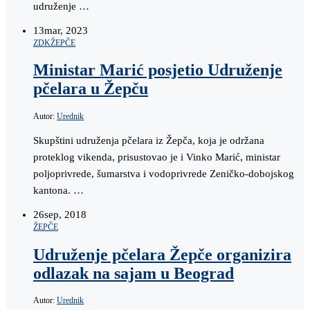
udruženje …
13
mar, 2023
ZDK
ŽEPČE
Ministar Marić posjetio Udruženje
pčelara u Žepču
Autor:
Urednik
Skupštini udruženja pčelara iz Žepča, koja je održana
proteklog vikenda, prisustovao je i Vinko Marić, ministar
poljoprivrede, šumarstva i vodoprivrede Zeničko-dobojskog
kantona. …
26
sep, 2018
ŽEPČE
Udruženje pčelara Žepče organizira
odlazak na sajam u Beograd
Autor:
Urednik