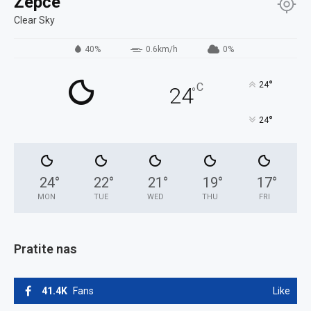
Žepče
Clear Sky
40%
0.6km/h
0%
°
24
C
24
°
°
24
24
°
22
°
21
°
19
°
17
°
MON
TUE
WED
THU
FRI
Pratite nas
41.4K
Fans
Like