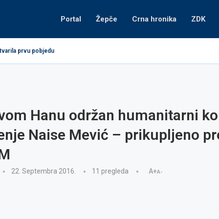
Portal
Žepče
Crna hronika
ZDK
tvarila prvu pobjedu
vom Hanu održan humanitarni ko
čenje Naise Mević – prikupljeno p
KM
22. Septembra 2016.
11
pregleda
A+
A-