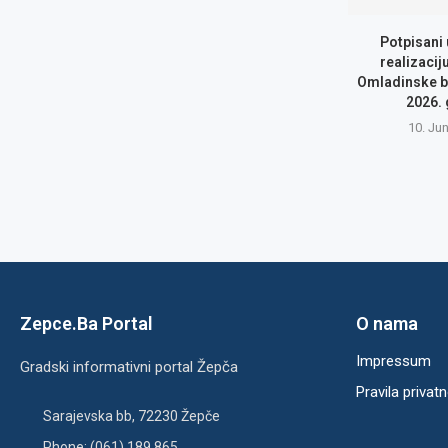
Potpisani
realizacij
Omladinske b
2026.
10. Ju
Zepce.Ba Portal
O nama
Impressum
Gradski informativni portal Žepča
Pravila privatn
Sarajevska bb, 72230 Žepče
Phone: (061) 189 865