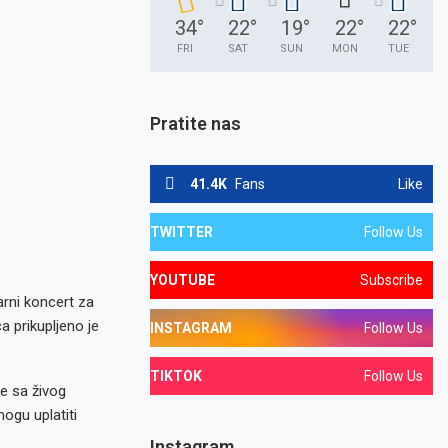
34
°
22
°
19
°
22
°
22
°
FRI
SAT
SUN
MON
TUE
Pratite nas
41.4K
Fans
Like
TWITTER
Follow Us
YOUTUBE
Subscribe
arni koncert za
a prikupljeno je
INSTAGRAM
Follow Us
TIKTOK
Follow Us
je sa živog
ogu uplatiti
Instagram