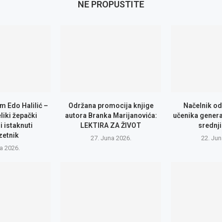
NE PROPUSTITE
m Edo Halilić –
Održana promocija knjige
Načelnik od
eliki žepački
autora Branka Marijanovića:
učenika genera
i istaknuti
LEKTIRA ZA ŽIVOT
srednji
zetnik
27. Juna 2026.
22. Jun
la 2026.