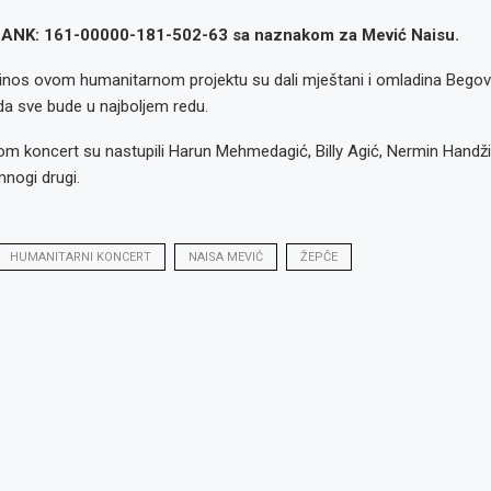
ANK: 161-00000-181-502-63 sa naznakom za Mević Naisu.
prinos ovom humanitarnom projektu su dali mještani i omladina Begov
 da sve bude u najboljem redu.
m koncert su nastupili Harun Mehmedagić, Billy Agić, Nermin Handži
mnogi drugi.
HUMANITARNI KONCERT
NAISA MEVIĆ
ŽEPČE