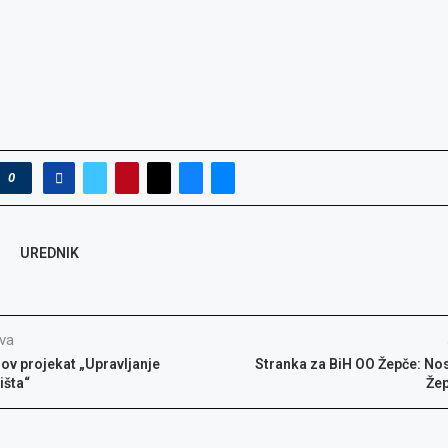
0
UREDNIK
va
v projekat „Upravljanje
Stranka za BiH OO Žepče: Nos
išta“
Žep