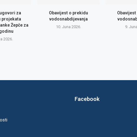
 ugovori za
Obavijest o prekidu
Obavijest
u projekata
vodosnabdijevanja
vodosnab
anke Žepče za
10. Juna 2026.
9. Jun
 godinu
na 2026.
Facebook
osti