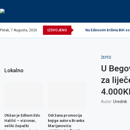
Petak, 7 Augusta, 2026
IZDVOJENO
Na Edinovim krilima BiH os
ŽEPČE
U Bego
Lokalno
za lije
4.000
Autor:
Urednik
Otišao je Edhem Edo
Održana promocija
Halilić – vizionar,
knjige autora Branka
veliki žepački
Marijanovića: