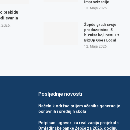
improvizacije
13. Maja 2026.
 o prekidu
dijevanja
Žepče gradi svoje
a 2026.
preduzetnice: 5
biznisa koji rastu uz
BizUp Goes Local
12. Maja 2026.
Posljednje novosti
Načelnik održao prijem učenika generacije
osnovnih i srednjih škola
Potpisani ugovori za realizaciju projekata
Omladinske banke Žepče za 2026. godinu