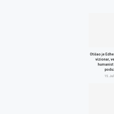
Otišao je Edhe
vizionar, v
humanist 
podu
15. Ju