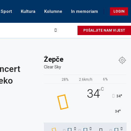
Sport
Kultura
Kolumne
In memoriam
LOGIN
POŠALJITE NAM VIJEST
Žepče
ncert
Clear Sky
reko
6%
28%
2.6km/h
C
34
°
°
34
°
34