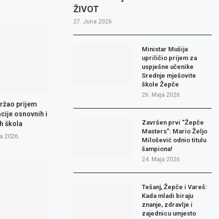
ŽIVOT
27. Juna 2026.
Ministar Mušija
upriličio prijem za
uspješne učenike
Srednje mješovite
škole Žepče
26. Maja 2026.
ržao prijem
cije osnovnih i
Završen prvi “Žepče
h škola
Masters”: Mario Željo
a 2026.
Milošević odnio titulu
šampiona!
24. Maja 2026.
Tešanj, Žepče i Vareš:
Kada mladi biraju
znanje, zdravlje i
zajednicu umjesto