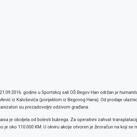
 21.09.2016. godine u Sportskoj sali OŠ Begov Han održan je humanit
 Mević iz Kaloševića (porijeklom iz Begovog Hana). Od prodaje ulaznic
ganizatori su prezadovoljni odzivom građana.
sa je oboljela od bolesti bubrega. Za operativni zahvat transplataci
 je oko 110.000 KM. U okviru akcije otvoren je žiroračun na koji se m