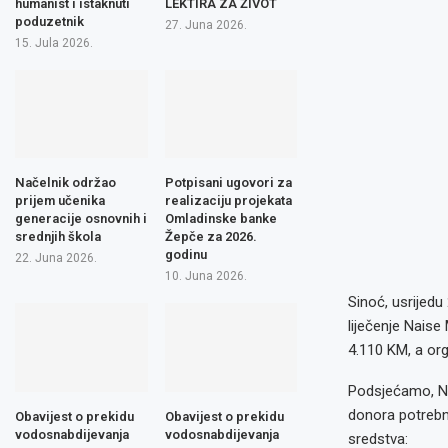
humanist i istaknuti
LEKTIRA ZA ŽIVOT
poduzetnik
27. Juna 2026.
15. Jula 2026.
Načelnik održao
Potpisani ugovori za
prijem učenika
realizaciju projekata
generacije osnovnih i
Omladinske banke
srednjih škola
Žepče za 2026.
godinu
22. Juna 2026.
10. Juna 2026.
Sinoć, usrijedu
liječenje Naise
4.110 KM, a or
Podsjećamo, Nai
donora potrebno
Obavijest o prekidu
Obavijest o prekidu
vodosnabdijevanja
vodosnabdijevanja
sredstva: