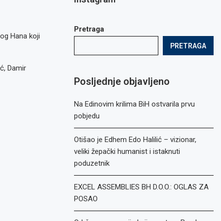
Pretraga
og Hana koji
PRETRAGA
ć, Damir
Posljednje objavljeno
Na Edinovim krilima BiH ostvarila prvu
pobjedu
Otišao je Edhem Edo Halilić – vizionar,
veliki žepački humanist i istaknuti
poduzetnik
EXCEL ASSEMBLIES BH D.O.O.: OGLAS ZA
POSAO