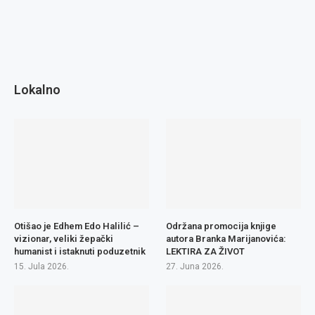
Lokalno
Otišao je Edhem Edo Halilić –
Održana promocija knjige
vizionar, veliki žepački
autora Branka Marijanovića:
humanist i istaknuti poduzetnik
LEKTIRA ZA ŽIVOT
15. Jula 2026.
27. Juna 2026.