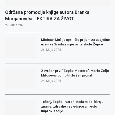
Održana promocija knjige autora Branka
Marijanovića: LEKTIRA ZA ŽIVOT
27. Juna 2026.
Ministar Mušija upriličio prijem za uspješne
učenike Srednje mješovite škole Žepče
26. Maja 2026.
Završen prvi “Žepče Masters”: Mario Željo
Milošević odnio titulu šampiona!
24. Maja 2026.
Tešanj, Žepče i Vareš: Kada mladi biraju
znanje, zdravlje i zajednicu umjesto
improvizacije