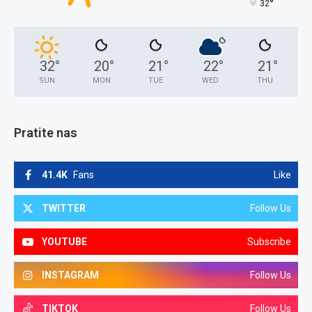
°
32
32
°
20
°
21
°
22
°
21
°
SUN
MON
TUE
WED
THU
Pratite nas
41.4K
Fans
Like
TWITTER
Follow Us
YOUTUBE
Subscribe
INSTAGRAM
Follow Us
TIKTOK
Follow Us