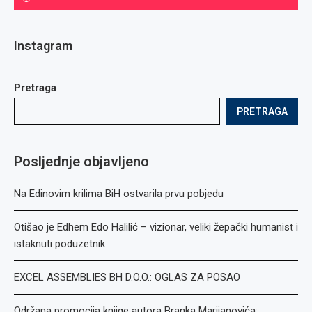
Instagram
Pretraga
PRETRAGA
Posljednje objavljeno
Na Edinovim krilima BiH ostvarila prvu pobjedu
Otišao je Edhem Edo Halilić – vizionar, veliki žepački humanist i
istaknuti poduzetnik
EXCEL ASSEMBLIES BH D.O.O.: OGLAS ZA POSAO
Održana promocija knjige autora Branka Marijanovića: