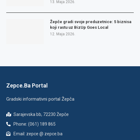
13. Maja 2026.
Žepče gradi svoje preduzetnice: 5 biznisa
koji rastu uz BizUp Goes Local
12. Maja 2026.
Zepce.Ba Portal
Gradski informativni portal Žepča
Sarajevska bb, 72230 Žepče
Phone: (061) 189 865
Email: zepce @ zepce.ba