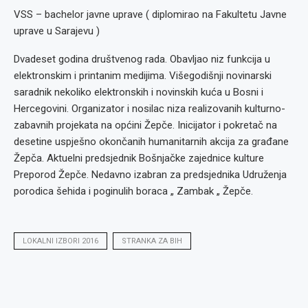
VSS – bachelor javne uprave ( diplomirao na Fakultetu Javne
uprave u Sarajevu )
Dvadeset godina društvenog rada. Obavljao niz funkcija u
elektronskim i printanim medijima. Višegodišnji novinarski
saradnik nekoliko elektronskih i novinskih kuća u Bosni i
Hercegovini. Organizator i nosilac niza realizovanih kulturno-
zabavnih projekata na općini Žepče. Inicijator i pokretač na
desetine uspješno okončanih humanitarnih akcija za građane
Žepča. Aktuelni predsjednik Bošnjačke zajednice kulture
Preporod Žepče. Nedavno izabran za predsjednika Udruženja
porodica šehida i poginulih boraca „ Zambak „ Žepče.
LOKALNI IZBORI 2016
STRANKA ZA BIH