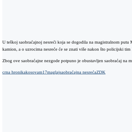
U teškoj saobraćajnoj nesreći koja se dogodila na magistralnom putu M
kamion, a o uzrocima nesreće će se znati više nakon što policijski tim P
Zbog ove saobraćajne nezgode potpuno je obustavljen saobraćaj na ma
crna hronika
kosova
m17
maglaj
saobraćajna nesreća
ZDK