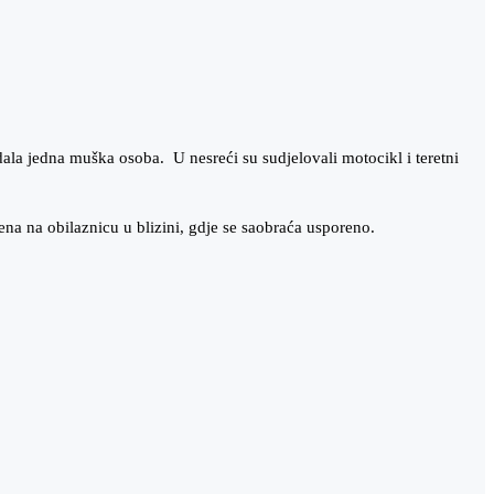
ala jedna muška osoba. U nesreći su sudjelovali motocikl i teretni
a na obilaznicu u blizini, gdje se saobraća usporeno.