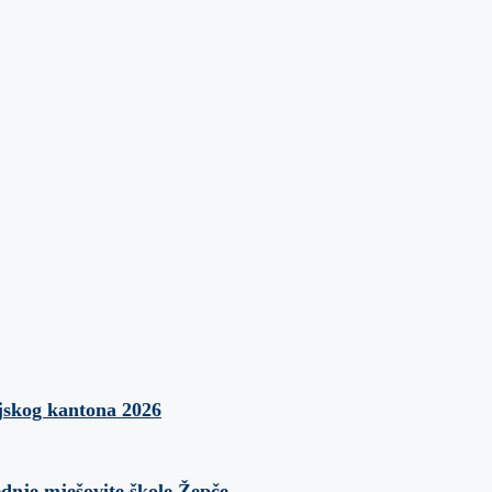
jskog kantona 2026
ednje mješovite škole Žepče