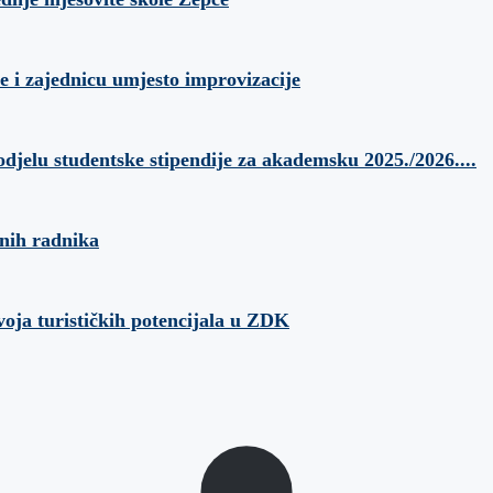
e i zajednicu umjesto improvizacije
odjelu studentske stipendije za akademsku 2025./2026....
anih radnika
voja turističkih potencijala u ZDK