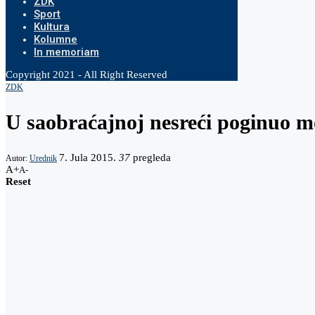
ZDK
Sport
Kultura
Kolumne
In memoriam
Copyright 2021 - All Right Reserved
ZDK
U saobraćajnoj nesreći poginuo mo
7. Jula 2015.
37
pregleda
Autor:
Urednik
A+
A-
Reset