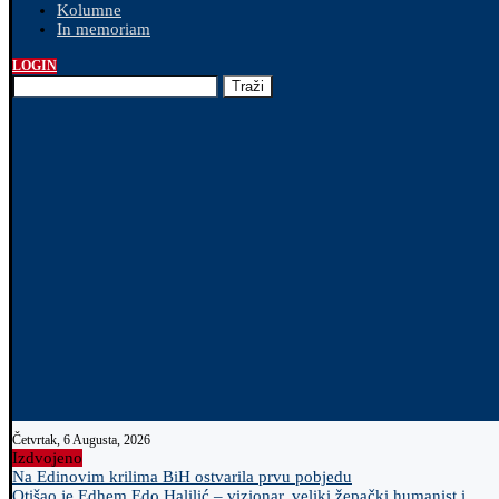
Kolumne
In memoriam
LOGIN
Traži
Četvrtak, 6 Augusta, 2026
Izdvojeno
Na Edinovim krilima BiH ostvarila prvu pobjedu
Otišao je Edhem Edo Halilić – vizionar, veliki žepački humanist i...