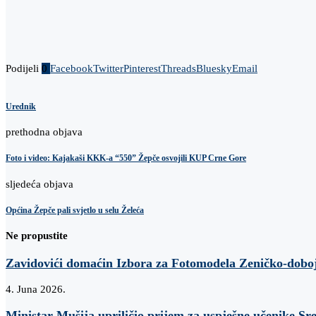
Podijeli
0
Facebook
Twitter
Pinterest
Threads
Bluesky
Email
Urednik
prethodna objava
Foto i video: Kajakaši KKK-a “550” Žepče osvojili KUP Crne Gore
sljedeća objava
Općina Žepče pali svjetlo u selu Želeća
Ne propustite
Zavidovići domaćin Izbora za Fotomodela Zeničko-dobo
4. Juna 2026.
Ministar Mušija upriličio prijem za uspješne učenike Sr