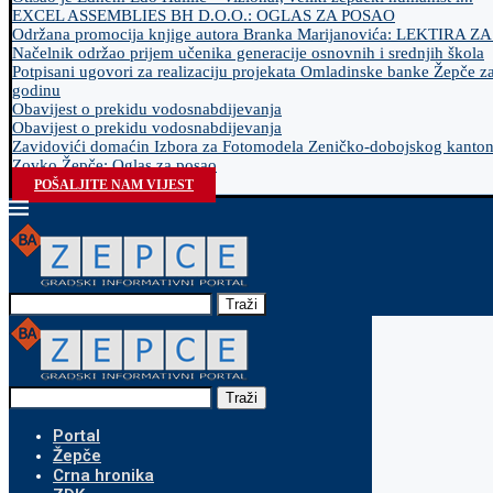
EXCEL ASSEMBLIES BH D.O.O.: OGLAS ZA POSAO
Održana promocija knjige autora Branka Marijanovića: LEKTIRA Z
Načelnik održao prijem učenika generacije osnovnih i srednjih škola
Potpisani ugovori za realizaciju projekata Omladinske banke Žepče z
godinu
Obavijest o prekidu vodosnabdijevanja
Obavijest o prekidu vodosnabdijevanja
Zavidovići domaćin Izbora za Fotomodela Zeničko-dobojskog kanto
Zovko Žepče: Oglas za posao
POŠALJITE NAM VIJEST
Traži
Traži
Portal
Žepče
Crna hronika