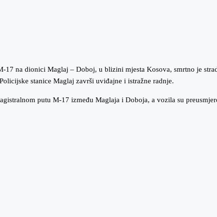
-17 na dionici Maglaj – Doboj, u blizini mjesta Kosova, smrtno je strad
olicijske stanice Maglaj završi uviđajne i istražne radnje.
gistralnom putu M-17 između Maglaja i Doboja, a vozila su preusmjeren