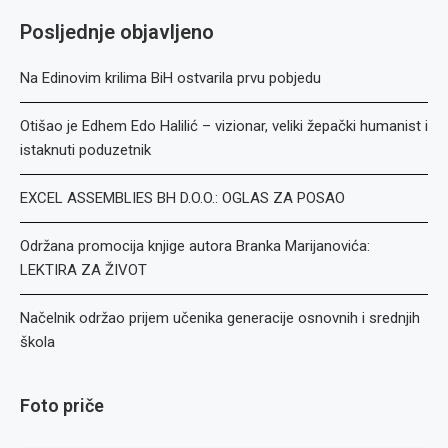
Posljednje objavljeno
Na Edinovim krilima BiH ostvarila prvu pobjedu
Otišao je Edhem Edo Halilić – vizionar, veliki žepački humanist i
istaknuti poduzetnik
EXCEL ASSEMBLIES BH D.O.O.: OGLAS ZA POSAO
Održana promocija knjige autora Branka Marijanovića:
LEKTIRA ZA ŽIVOT
Načelnik održao prijem učenika generacije osnovnih i srednjih
škola
Foto priče