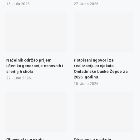
15. Jula 2026.
27. Juna 2026.
Načelnik održao prijem
Potpisani ugovori za
učenika generacije osnovnih i
realizaciju projekata
srednjih škola
Omladinske banke Žepče za
2026. godinu
22. Juna 2026.
10. Juna 2026.
Obavijest o prekidu
Obavijest o prekidu