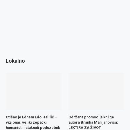
Lokalno
Otišao je Edhem Edo Halilić –
Održana promocija knjige
vizionar, veliki žepački
autora Branka Marijanovića:
humanist i istaknuti poduzetnik
LEKTIRA ZA ŽIVOT