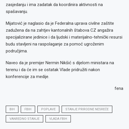
zasjedanju i ima zadatak da koordinira aktivnosti na
spašavanju.
Mijatović je naglasio da je Federalna uprava civilne zaštite
zadužena da na zahtjev kantonalnih štabova CZ angažira
specijalizirane jedinice i da ljudski i materijalno-tehnički resursi
budu stavljeni na raspolaganje za pomoć ugroženim
područjima.
Naveo da je premijer Nermin Nikšić s dijelom ministara na
terenu i da će im se ostatak Vlade pridružiti nakon
konferencije za medije.
fena
BIH
FBIH
POPLAVE
STANJE PRIRODNE NESREĆE
VANREDNO STANJE
VLADA FBIH