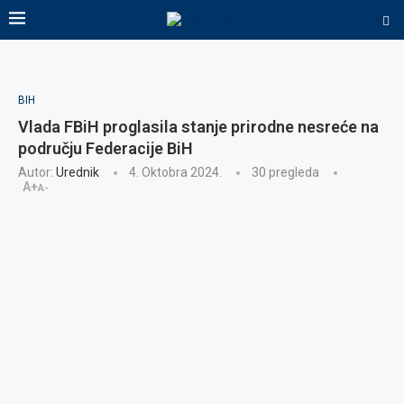
BIH
Vlada FBiH proglasila stanje prirodne nesreće na
području Federacije BiH
Autor:
Urednik
4. Oktobra 2024.
30
pregleda
A+
A-