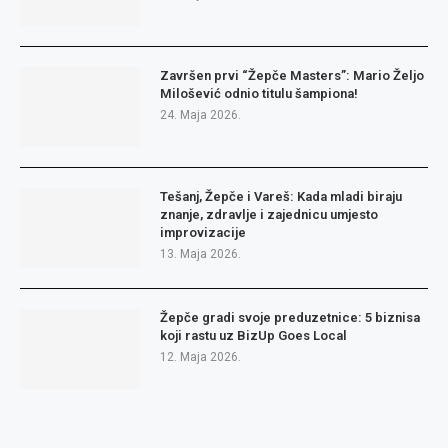
Završen prvi “Žepče Masters”: Mario Željo
Milošević odnio titulu šampiona!
24. Maja 2026.
Tešanj, Žepče i Vareš: Kada mladi biraju
znanje, zdravlje i zajednicu umjesto
improvizacije
13. Maja 2026.
Žepče gradi svoje preduzetnice: 5 biznisa
koji rastu uz BizUp Goes Local
12. Maja 2026.