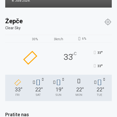
8. Jula 2026.
Žepče
Clear Sky
6%
30%
3km/h
°
33
C
33
°
°
33
33
°
22
°
19
°
22
°
22
°
FRI
SAT
SUN
MON
TUE
Pratite nas