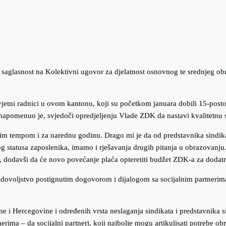
saglasnost na Kolektivni ugovor za djelatnost osnovnog te srednjeg obr
vjetni radnici u ovom kantonu, koji su početkom januara dobili 15-post
napomenuo je, svjedoči opredjeljenju Vlade ZDK da nastavi kvalitetnu s
im tempom i za narednu godinu. Drago mi je da od predstavnika sindikat
nog statusa zaposlenika, imamo i rješavanja drugih pitanja u obrazovanju
ć, dodavši da će novo povećanje plaća opteretiti budžet ZDK-a za doda
adovoljstvo postignutim dogovorom i dijalogom sa socijalnim partnerima, 
 i Hercegovine i određenih vrsta neslaganja sindikata i predstavnika si
erima – da socijalni partneri, koji najbolje mogu artikulisati potrebe ob