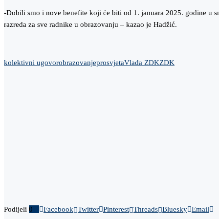
-Dobili smo i nove benefite koji će biti od 1. januara 2025. godine u 
razreda za sve radnike u obrazovanju – kazao je Hadžić.
kolektivni ugovor
obrazovanje
prosvjeta
Vlada ZDK
ZDK
Podijeli
0
Facebook
Twitter
Pinterest
Threads
Bluesky
Email