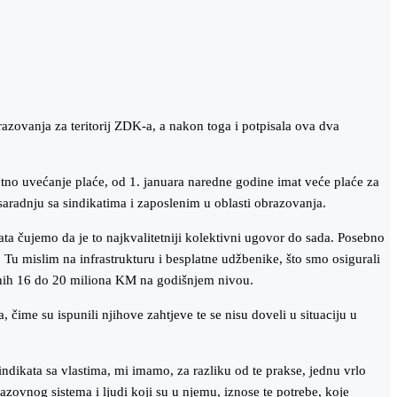
azovanja za teritorij ZDK-a, a nakon toga i potpisala ova dva
otno uvećanje plaće, od 1. januara naredne godine imat veće plaće za
aradnju sa sindikatima i zaposlenim u oblasti obrazovanja.
a čujemo da je to najkvalitetniji kolektivni ugovor do sada. Posebno
. Tu mislim na infrastrukturu i besplatne udžbenike, što smo osigurali
tnih 16 do 20 miliona KM na godišnjem nivou.
čime su ispunili njihove zahtjeve te se nisu doveli u situaciju u
ndikata sa vlastima, mi imamo, za razliku od te prakse, jednu vrlo
razovnog sistema i ljudi koji su u njemu, iznose te potrebe, koje