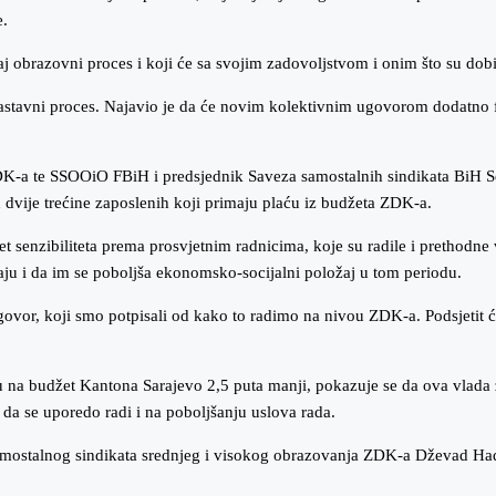
e.
 obrazovni proces i koji će sa svojim zadovoljstvom i onim što su dobili
astavni proces. Najavio je da će novim kolektivnim ugovorom dodatno fin
K-a te SSOOiO FBiH i predsjednik Saveza samostalnih sindikata BiH Se
 dvije trećine zaposlenih koji primaju plaću iz budžeta ZDK-a.
 senzibiliteta prema prosvjetnim radnicima, koje su radile i prethodn
aju i da im se poboljša ekonomsko-socijalni položaj u tom periodu.
ugovor, koji smo potpisali od kako to radimo na nivou ZDK-a. Podsjetit ć
u na budžet Kantona Sarajevo 2,5 puta manji, pokazuje se da ova vlada
 da se uporedo radi i na poboljšanju uslova rada.
mostalnog sindikata srednjeg i visokog obrazovanja ZDK-a Dževad Hadžić