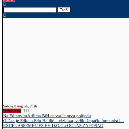
Traži
Subota, 8 Augusta, 2026
Izdvojeno
Na Edinovim krilima BiH ostvarila prvu pobjedu
Otišao je Edhem Edo Halilić – vizionar, veliki žepački humanist i...
EXCEL ASSEMBLIES BH D.O.O.: OGLAS ZA POSAO