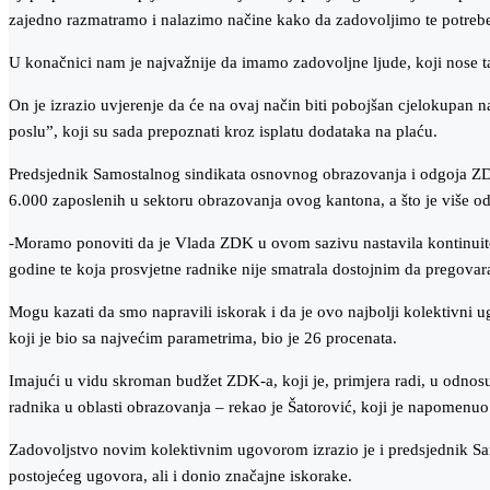
zajedno razmatramo i nalazimo načine kako da zadovoljimo te potreb
U konačnici nam je najvažnije da imamo zadovoljne ljude, koji nose taj
On je izrazio uvjerenje da će na ovaj način biti pobojšan cjelokupan n
poslu”, koji su sada prepoznati kroz isplatu dodataka na plaću.
Predsjednik Samostalnog sindikata osnovnog obrazovanja i odgoja ZD
6.000 zaposlenih u sektoru obrazovanja ovog kantona, a što je više od
-Moramo ponoviti da je Vlada ZDK u ovom sazivu nastavila kontinuitet
godine te koja prosvjetne radnike nije smatrala dostojnim da pregovar
Mogu kazati da smo napravili iskorak i da je ovo najbolji kolektivni 
koji je bio sa najvećim parametrima, bio je 26 procenata.
Imajući u vidu skroman budžet ZDK-a, koji je, primjera radi, u odnos
radnika u oblasti obrazovanja – rekao je Šatorović, koji je napomenuo
Zadovoljstvo novim kolektivnim ugovorom izrazio je i predsjednik Sa
postojećeg ugovora, ali i donio značajne iskorake.