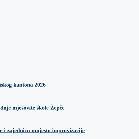
jskog kantona 2026
ednje mješovite škole Žepče
e i zajednicu umjesto improvizacije