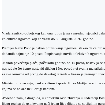
Vlada Zeničko-dobojskog kantona jutros je na vanrednoj sjednici dala 
kolektivna ugovora koji će važiti do 30. augusta 2026. godine.
Premijer Nezir Pivić je nakon potpisivanja ugovora istakao da će pros
dodatnih najmanje 10 posto. Potpisivanje novih kolektivnih ugovora, 
-Nakon povećanja plaća, početkom godine, od 15 posto, nastavlja se t
nas raduje što ćemo nastaviti dijalog i što, pored rješavanja materijal
za sve osnovce od prvog do devetog razreda – kazao je premijer Pivi
Ministar obrazovanja, nauke kulture i sporta Mirza Mušija izrazio je z
kojima se nalaze neki drugi kantoni.
-Posebno nam je drago da, u kontekstu ovih zbivanja u Federaciji Bosne
lijepu praksu da uspijevamo naći jedan lijep dijalog sa socijalnim partn