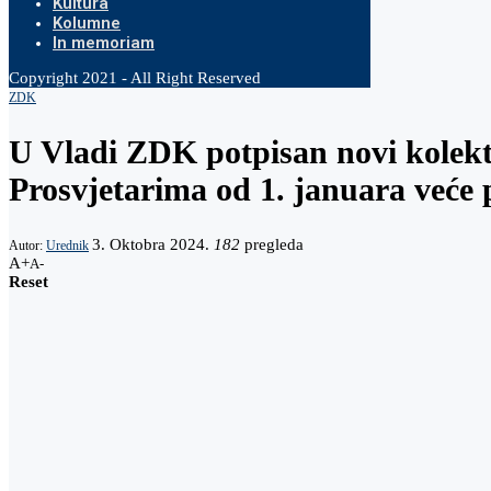
Kultura
Kolumne
In memoriam
Copyright 2021 - All Right Reserved
ZDK
U Vladi ZDK potpisan novi kolekt
Prosvjetarima od 1. januara veće p
3. Oktobra 2024.
182
pregleda
Autor:
Urednik
A+
A-
Reset