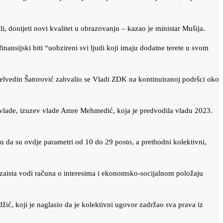
, donijeti novi kvalitet u obrazovanju – kazao je ministar Mušija.
ansijski biti “uobzireni svi ljudi koji imaju dodatne terete u svom
lvedin Šatorović zahvalio se Vladi ZDK na kontinuiranoj podršci oko
e vlade, izuzev vlade Amre Mehmedić, koja je predvodila vladu 2023.
u da su ovdje parametri od 10 do 29 posto, a prethodni kolektivni,
 zaista vodi računa o interesima i ekonomsko-socijalnom položaju
, koji je naglasio da je kolektivni ugovor zadržao sva prava iz