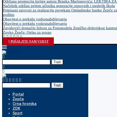
Održana promocija knjige autora Branka Marijanovića: LEKTIRA Z
Načelnik održao prijem učenika generacije osnovnih i srednjih škola
Potpisani ugovori za realizaciju projekata Omladinske banke Žepče z
godinu
Obavijest o prekidu vodosnabdijevanja
Obavijest o prekidu vodosnabdijevanja
Zavidovići domaćin Izbora za Fotomodela Zeničko-dobojskog kanto
Zovko Žepče: Oglas za posao
POŠALJITE NAM VIJEST
Traži
Traži
Portal
Žepče
Crna hronika
ZDK
Sport