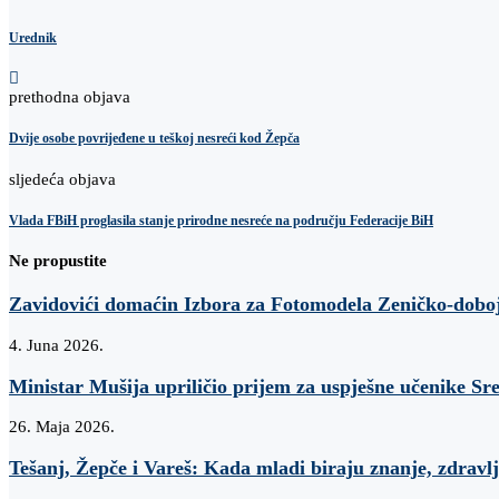
Urednik
prethodna objava
Dvije osobe povrijeđene u teškoj nesreći kod Žepča
sljedeća objava
Vlada FBiH proglasila stanje prirodne nesreće na području Federacije BiH
Ne propustite
Zavidovići domaćin Izbora za Fotomodela Zeničko-dobo
4. Juna 2026.
Ministar Mušija upriličio prijem za uspješne učenike Sr
26. Maja 2026.
Tešanj, Žepče i Vareš: Kada mladi biraju znanje, zdravlj