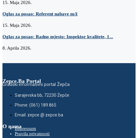
15. Maja 2026.
Oglas za posao: Referent nabave m/ž
15. Maja 2026.
Oglas za posao: Radno mjesto: Inspektor kvalitete, 1...
8. Aprila 2026.
Zepce.Ba Portal
Gradski informativni portal Žepča
Sarajevska bb, 72230 Žepče
Phone: (061) 189 865
Email: zepce @ zepce.ba
O nama
Impressum
Pravila privatnosti