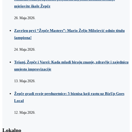
mješovite škole Žepče
26. Maja 2026.
Završen prvi “Žepče Masters”: Mario Željo Milošević odnio titulu
šampiona!
24. Maja 2026.
Tešanj, Žepče i Vareš: Kada mladi biraju znanje, zdravlje i zajednicu
umjesto improvizacije
13. Maja 2026.
Žepče gradi svoje preduzetnice: 5 biznisa koji rastu uz BizUp Goes
Local
12. Maja 2026.
Lokalno