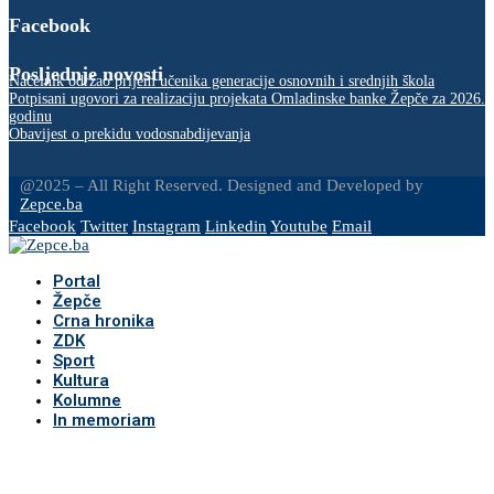
Facebook
Posljednje novosti
Načelnik održao prijem učenika generacije osnovnih i srednjih škola
Potpisani ugovori za realizaciju projekata Omladinske banke Žepče za 2026.
godinu
Obavijest o prekidu vodosnabdijevanja
@2025 – All Right Reserved. Designed and Developed by
Zepce.ba
Facebook
Twitter
Instagram
Linkedin
Youtube
Email
Portal
Žepče
Crna hronika
ZDK
Sport
Kultura
Kolumne
In memoriam