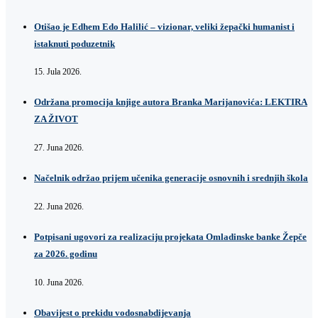
Otišao je Edhem Edo Halilić – vizionar, veliki žepački humanist i
istaknuti poduzetnik
15. Jula 2026.
Održana promocija knjige autora Branka Marijanovića: LEKTIRA
ZA ŽIVOT
27. Juna 2026.
Načelnik održao prijem učenika generacije osnovnih i srednjih škola
22. Juna 2026.
Potpisani ugovori za realizaciju projekata Omladinske banke Žepče
za 2026. godinu
10. Juna 2026.
Obavijest o prekidu vodosnabdijevanja