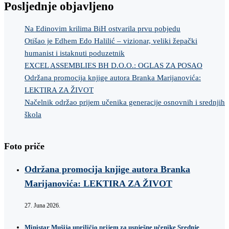
Posljednje objavljeno
Na Edinovim krilima BiH ostvarila prvu pobjedu
Otišao je Edhem Edo Halilić – vizionar, veliki žepački
humanist i istaknuti poduzetnik
EXCEL ASSEMBLIES BH D.O.O.: OGLAS ZA POSAO
Održana promocija knjige autora Branka Marijanovića:
LEKTIRA ZA ŽIVOT
Načelnik održao prijem učenika generacije osnovnih i srednjih
škola
Foto priče
Održana promocija knjige autora Branka
Marijanovića: LEKTIRA ZA ŽIVOT
27. Juna 2026.
Ministar Mušija upriličio prijem za uspješne učenike Srednje