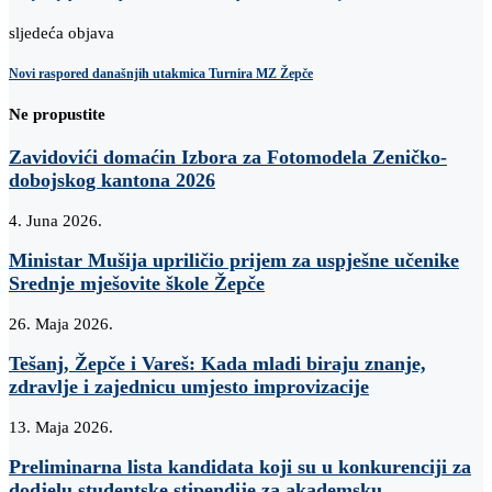
sljedeća objava
Novi raspored današnjih utakmica Turnira MZ Žepče
Ne propustite
Zavidovići domaćin Izbora za Fotomodela Zeničko-
dobojskog kantona 2026
4. Juna 2026.
Ministar Mušija upriličio prijem za uspješne učenike
Srednje mješovite škole Žepče
26. Maja 2026.
Tešanj, Žepče i Vareš: Kada mladi biraju znanje,
zdravlje i zajednicu umjesto improvizacije
13. Maja 2026.
Preliminarna lista kandidata koji su u konkurenciji za
dodjelu studentske stipendije za akademsku