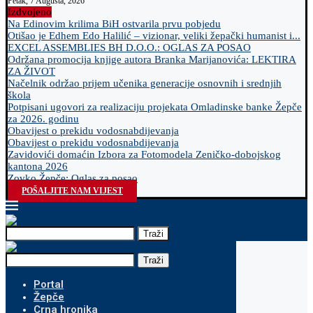
Petak, 7 Augusta, 2026
Izdvojeno
Na Edinovim krilima BiH ostvarila prvu pobjedu
Otišao je Edhem Edo Halilić – vizionar, veliki žepački humanist i...
EXCEL ASSEMBLIES BH D.O.O.: OGLAS ZA POSAO
Održana promocija knjige autora Branka Marijanovića: LEKTIRA
ZA ŽIVOT
Načelnik održao prijem učenika generacije osnovnih i srednjih
škola
Potpisani ugovori za realizaciju projekata Omladinske banke Žepče
za 2026. godinu
Obavijest o prekidu vodosnabdijevanja
Obavijest o prekidu vodosnabdijevanja
Zavidovići domaćin Izbora za Fotomodela Zeničko-dobojskog
kantona 2026
Zovko Žepče: Oglas za posao
POŠALJITE NAM VIJEST
Traži
Traži
Portal
Žepče
Crna hronika