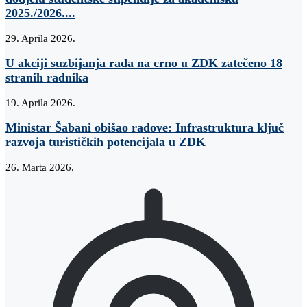
2025./2026....
29. Aprila 2026.
U akciji suzbijanja rada na crno u ZDK zatečeno 18
stranih radnika
19. Aprila 2026.
Ministar Šabani obišao radove: Infrastruktura ključ
razvoja turističkih potencijala u ZDK
26. Marta 2026.