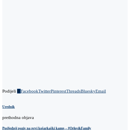
Podijeli
0
Facebook
Twitter
Pinterest
Threads
Bluesky
Email
Urednik
prethodna objava
Posljednji poziv na prvi košarkaški kamp – #OrlovikFamily