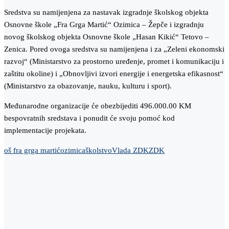
Sredstva su namijenjena za nastavak izgradnje školskog objekta
Osnovne škole „Fra Grga Martić“ Ozimica – Žepče i izgradnju
novog školskog objekta Osnovne škole „Hasan Kikić“ Tetovo –
Zenica. Pored ovoga sredstva su namijenjena i za „Zeleni ekonomski
razvoj“ (Ministarstvo za prostorno uređenje, promet i komunikaciju i
zaštitu okoline) i „Obnovljivi izvori energije i energetska efikasnost“
(Ministarstvo za obazovanje, nauku, kulturu i sport).
Međunarodne organizacije će obezbijediti 496.000.00 KM
bespovratnih sredstava i ponudit će svoju pomoć kod
implementacije projekata.
oš fra grga martić
ozimica
školstvo
Vlada ZDK
ZDK