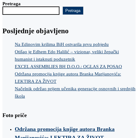
Pretraga
Pretraga
Posljednje objavljeno
Na Edinovim krilima BiH ostvarila prvu pobjedu
Otišao je Edhem Edo Halilić – vizionar, veliki žepački
humanist i istaknuti poduzetnik
EXCEL ASSEMBLIES BH D.O.O.: OGLAS ZA POSAO
Održana promocija knjige autora Branka Marijanovića:
LEKTIRA ZA ŽIVOT
Načelnik održao prijem učenika generacije osnovnih i srednjih
škola
Foto priče
Održana promocija knjige autora Branka
Marijanovića: LEKTIRA ZA ŽIVOT