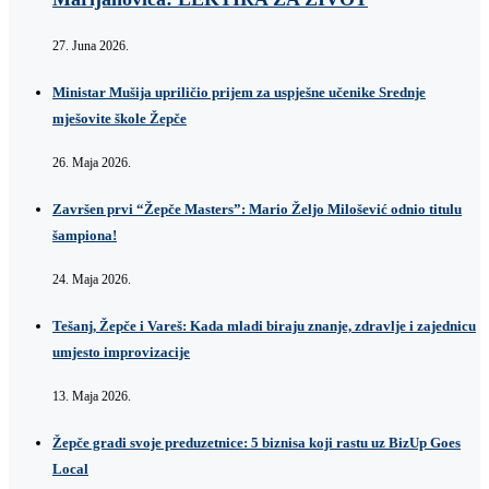
27. Juna 2026.
Ministar Mušija upriličio prijem za uspješne učenike Srednje
mješovite škole Žepče
26. Maja 2026.
Završen prvi “Žepče Masters”: Mario Željo Milošević odnio titulu
šampiona!
24. Maja 2026.
Tešanj, Žepče i Vareš: Kada mladi biraju znanje, zdravlje i zajednicu
umjesto improvizacije
13. Maja 2026.
Žepče gradi svoje preduzetnice: 5 biznisa koji rastu uz BizUp Goes
Local