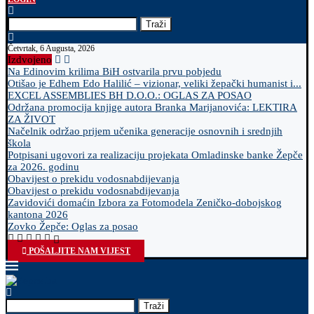
Traži
Četvrtak, 6 Augusta, 2026
Izdvojeno
Na Edinovim krilima BiH ostvarila prvu pobjedu
Otišao je Edhem Edo Halilić – vizionar, veliki žepački humanist i...
EXCEL ASSEMBLIES BH D.O.O.: OGLAS ZA POSAO
Održana promocija knjige autora Branka Marijanovića: LEKTIRA
ZA ŽIVOT
Načelnik održao prijem učenika generacije osnovnih i srednjih
škola
Potpisani ugovori za realizaciju projekata Omladinske banke Žepče
za 2026. godinu
Obavijest o prekidu vodosnabdijevanja
Obavijest o prekidu vodosnabdijevanja
Zavidovići domaćin Izbora za Fotomodela Zeničko-dobojskog
kantona 2026
Zovko Žepče: Oglas za posao
POŠALJITE NAM VIJEST
Traži