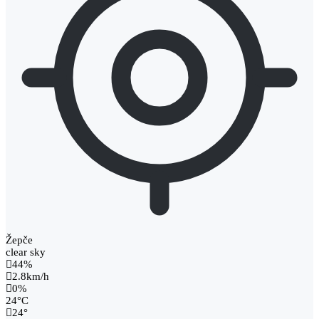
Žepče
clear sky
44%
2.8km/h
0%
24
°
C
24
°