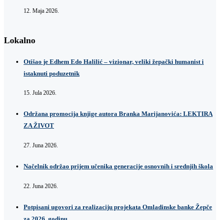
12. Maja 2026.
Lokalno
Otišao je Edhem Edo Halilić – vizionar, veliki žepački humanist i
istaknuti poduzetnik
15. Jula 2026.
Održana promocija knjige autora Branka Marijanovića: LEKTIRA
ZA ŽIVOT
27. Juna 2026.
Načelnik održao prijem učenika generacije osnovnih i srednjih škola
22. Juna 2026.
Potpisani ugovori za realizaciju projekata Omladinske banke Žepče
za 2026. godinu