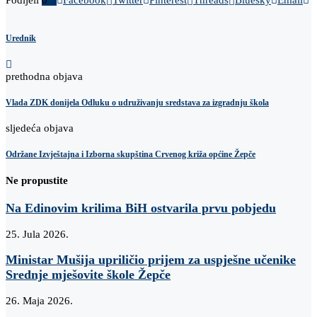
Podijeli
0
Facebook
Twitter
Pinterest
Threads
Bluesky
Email
Urednik
prethodna objava
Vlada ZDK donijela Odluku o udruživanju sredstava za izgradnju škola
sljedeća objava
Održane Izvještajna i Izborna skupština Crvenog križa općine Žepče
Ne propustite
Na Edinovim krilima BiH ostvarila prvu pobjedu
25. Jula 2026.
Ministar Mušija upriličio prijem za uspješne učenike
Srednje mješovite škole Žepče
26. Maja 2026.