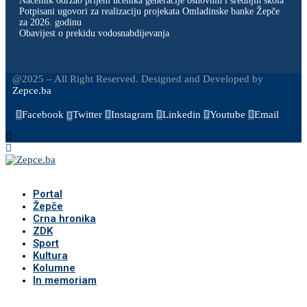
Načelnik održao prijem učenika generacije osnovnih i srednjih škola
Potpisani ugovori za realizaciju projekata Omladinske banke Žepče
za 2026. godinu
Obavijest o prekidu vodosnabdijevanja
@2025 – All Right Reserved. Designed and Developed by
Zepce.ba
Facebook
Twitter
Instagram
Linkedin
Youtube
Email
Portal
Žepče
Crna hronika
ZDK
Sport
Kultura
Kolumne
In memoriam