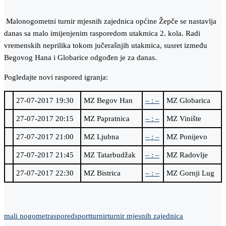
Malonogometni turnir mjesnih zajednica općine Žepče se nastavlja
danas sa malo imijenjenim rasporedom utakmica 2. kola. Radi
vremenskih neprilika tokom jučerašnjih utakmica, susret između
Begovog Hana i Globarice odgođen je za danas.
Pogledajte novi raspored igranja:
27-07-2017 19:30
MZ Begov Han
– : –
MZ Globarica
27-07-2017 20:15
MZ Papratnica
– : –
MZ Vinište
27-07-2017 21:00
MZ Ljubna
– : –
MZ Ponijevo
27-07-2017 21:45
MZ Tatarbudžak
– : –
MZ Radovlje
27-07-2017 22:30
MZ Bistrica
– : –
MZ Gornji Lug
mali nogomet
raspored
sport
turnir
turnir mjesnih zajednica