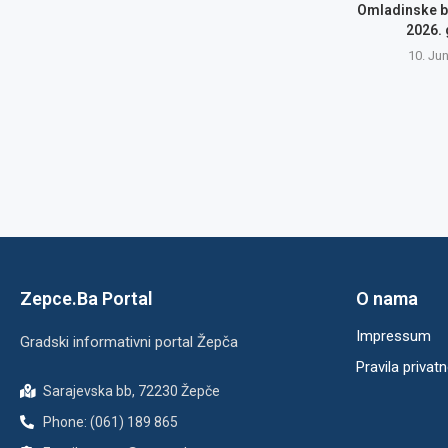
Omladinske b
2026.
10. Ju
Zepce.Ba Portal
O nama
Impressum
Gradski informativni portal Žepča
Pravila privatn
Sarajevska bb, 72230 Žepče
Phone: (061) 189 865