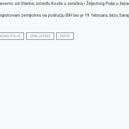
 sjeverno od Starine, između Kozila u zeničkoj i Željeznog Polja u žepa
registrovani zemljotres na području BIH bio je 19. februara, blizu Saraj
JEZNO POLJE
ZEMLJOTRES
ŽEPČE
o: Radno
glas za
glas za
: Referent
or kvalitete,