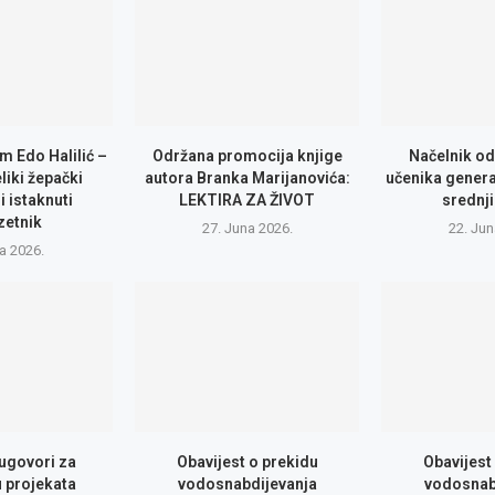
m Edo Halilić –
Održana promocija knjige
Načelnik od
eliki žepački
autora Branka Marijanovića:
učenika genera
i istaknuti
LEKTIRA ZA ŽIVOT
srednji
zetnik
27. Juna 2026.
22. Jun
la 2026.
 ugovori za
Obavijest o prekidu
Obavijest
u projekata
vodosnabdijevanja
vodosnab