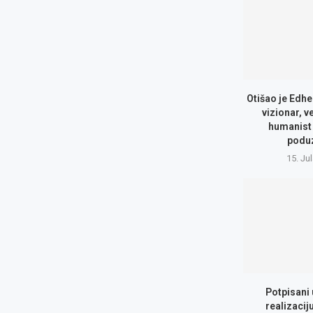
Otišao je Edhe
vizionar, v
humanist 
podu
15. Ju
Potpisani
realizacij