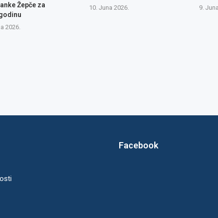
anke Žepče za
10. Juna 2026.
9. Jun
 godinu
na 2026.
Facebook
osti