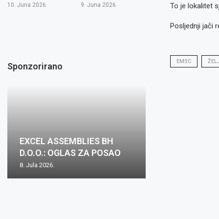
10. Juna 2026.
9. Juna 2026.
To je lokalitet
Posljednji jači 
EMSC
ŽEL
Sponzorirano
Oglas za posa
EXCEL ASSEMBLIES BH
Zovko Žepče: O
Zovko d.o.o.: O
Oglas za posao
mjesto: Inspekt
D.O.O.: OGLAS ZA POSAO
posao
posao
nabave m/ž
1...
8. Jula 2026.
2. Juna 2026.
15. Maja 2026.
15. Maja 2026.
8. Aprila 2026.