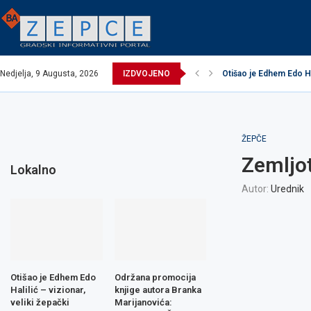
Nedjelja, 9 Augusta, 2026
IZDVOJENO
Otišao je Edhem Edo Hali
EXCEL ASSEMBLIES B
Održana promocija knj
Načelnik održao prijem
Potpisani ugovori za r
Obavijest o prekidu v
Obavijest o prekidu v
Zavidovići domaćin I
Zovko Žepče: Oglas z
ŽEPČE
Zemljo
Lokalno
Autor:
Urednik
Otišao je Edhem Edo
Održana promocija
Halilić – vizionar,
knjige autora Branka
veliki žepački
Marijanovića: