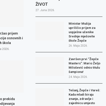
ŽIVOT
27. Juna 2026.
Ministar Mušija
upriličio prijem za
uspješne učenike
ržao prijem
Srednje mješovite
cije osnovnih i
škole Žepče
h škola
26. Maja 2026.
a 2026.
Završen prvi “Žepče
Masters”: Mario Željo
Milošević odnio titulu
šampiona!
24. Maja 2026.
Tešanj, Žepče i Vareš:
Kada mladi biraju
 o prekidu
znanje, zdravlje i
zajednicu umjesto
dijevanja