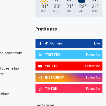
31
°
20
°
21
°
22
°
21
°
SUN
MON
TUE
WED
THU
Pratite nas
41.4K
Fans
Like
 sa epicentrom
TWITTER
Follow Us
YOUTUBE
Subscribe
jotres je bio
ar.
INSTAGRAM
Follow Us
TIKTOK
Follow Us
padno-
Instagram