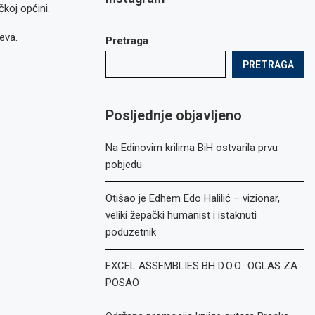
čkoj općini.
eva.
Pretraga
PRETRAGA
Posljednje objavljeno
Na Edinovim krilima BiH ostvarila prvu
pobjedu
Otišao je Edhem Edo Halilić – vizionar,
veliki žepački humanist i istaknuti
poduzetnik
EXCEL ASSEMBLIES BH D.O.O.: OGLAS ZA
POSAO