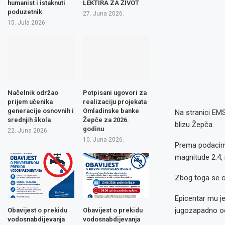
humanist i istaknuti
LEKTIRA ZA ŽIVOT
poduzetnik
27. Juna 2026.
15. Jula 2026.
Načelnik održao
Potpisani ugovori za
prijem učenika
realizaciju projekata
generacije osnovnih i
Omladinske banke
Na stranici EM
srednjih škola
Žepče za 2026.
blizu Žepča.
godinu
22. Juna 2026.
10. Juna 2026.
Prema podacima 
magnitude 2.4, n
Zbog toga se osj
Epicentar mu j
jugozapadno o
Obavijest o prekidu
Obavijest o prekidu
vodosnabdijevanja
vodosnabdijevanja