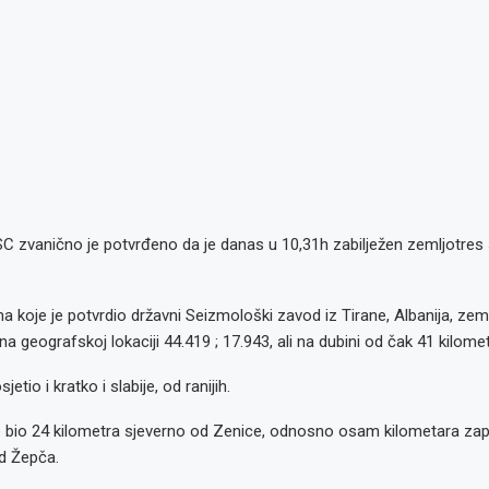
SC zvanično je potvrđeno da je danas u 10,31h zabilježen zemljotres
koje je potvrdio državni Seizmološki zavod iz Tirane, Albanija, zeml
a geografskoj lokaciji 44.419 ; 17.943, ali na dubini od čak 41 kilomet
etio i kratko i slabije, od ranijih.
e bio 24 kilometra sjeverno od Zenice, odnosno osam kilometara za
d Žepča.