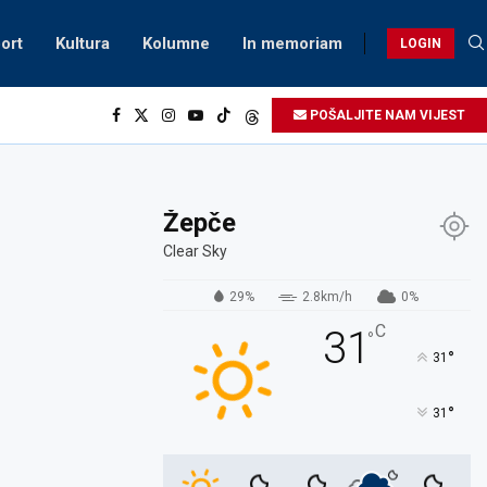
ort
Kultura
Kolumne
In memoriam
LOGIN
POŠALJITE NAM VIJEST
Žepče
Clear Sky
29%
2.8km/h
0%
C
31
°
°
31
°
31