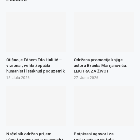
Otišao je Edhem Edo Halilić –
Održana promocija knjige
vizionar, veliki žepački
autora Branka Marijanovića:
humanist i istaknuti poduzetnik
LEKTIRA ZA ŽIVOT
15. Jula 2026.
27. Juna 2026.
Načelnik održao prijem
Potpisani ugovori za
učenika generacije osnovnih i
realizaciju projekata