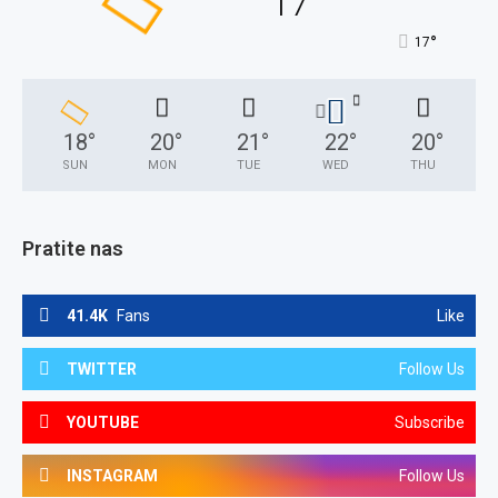
17
°
17
18
°
20
°
21
°
22
°
20
°
SUN
MON
TUE
WED
THU
Pratite nas
41.4K
Fans
Like
TWITTER
Follow Us
YOUTUBE
Subscribe
INSTAGRAM
Follow Us