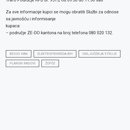
Trafo Područje KPD br. 9515, od 09:30 do 11:30 sati
Za sve informacije kupci se mogu obratiti Službi za odnose
sa javnošću i informisanje
kupaca:
– područje ZE-DO kantona na broj telefona 080 020 132.
BEGOV HAN
ELEKTROPRIVREDA BIH
ISKLJUČENJA STRUJE
PLANSKI RADOVI
ŽEPČE