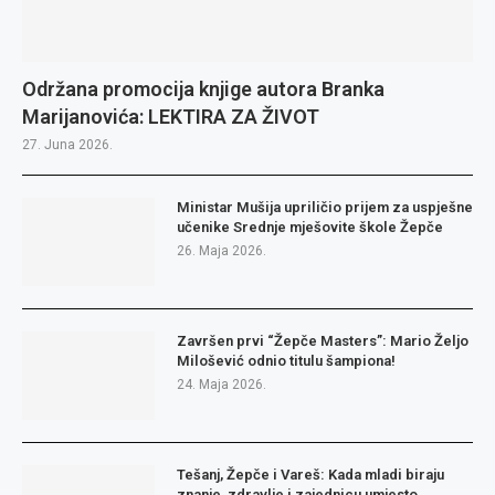
Održana promocija knjige autora Branka
Marijanovića: LEKTIRA ZA ŽIVOT
27. Juna 2026.
Ministar Mušija upriličio prijem za uspješne
učenike Srednje mješovite škole Žepče
26. Maja 2026.
Završen prvi “Žepče Masters”: Mario Željo
Milošević odnio titulu šampiona!
24. Maja 2026.
Tešanj, Žepče i Vareš: Kada mladi biraju
znanje, zdravlje i zajednicu umjesto