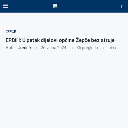
ŽEPČE
EPBiH: U petak dijelovi općine Žepče bez struje
Autor:
Urednik
26. Juna 2024.
35
pregleda
A+
A-