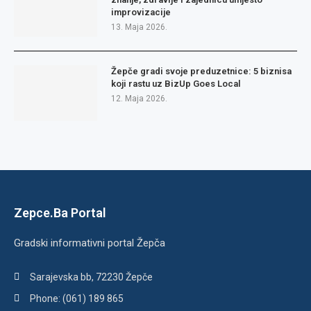
improvizacije
13. Maja 2026.
Žepče gradi svoje preduzetnice: 5 biznisa
koji rastu uz BizUp Goes Local
12. Maja 2026.
Zepce.Ba Portal
Gradski informativni portal Žepča
Sarajevska bb, 72230 Žepče
Phone: (061) 189 865