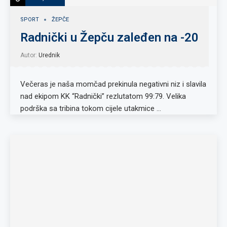
SPORT
ŽEPČE
Radnički u Žepču zaleđen na -20
Autor:
Urednik
Večeras je naša momčad prekinula negativni niz i slavila
nad ekipom KK “Radnički” rezlutatom 99:79. Velika
podrška sa tribina tokom cijele utakmice …