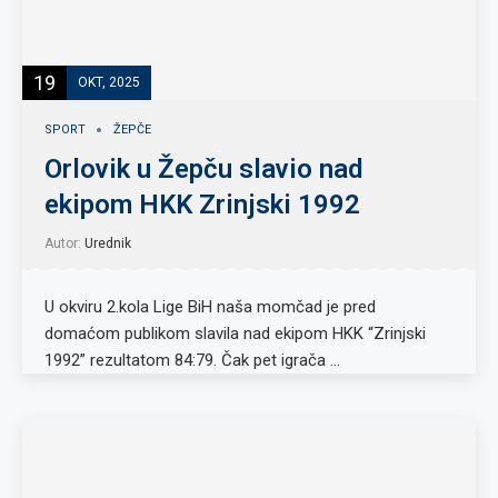
19
OKT, 2025
SPORT
ŽEPČE
Orlovik u Žepču slavio nad
ekipom HKK Zrinjski 1992
Autor:
Urednik
U okviru 2.kola Lige BiH naša momčad je pred
domaćom publikom slavila nad ekipom HKK “Zrinjski
1992” rezultatom 84:79. Čak pet igrača …