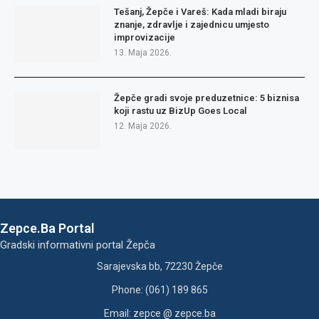
Tešanj, Žepče i Vareš: Kada mladi biraju
znanje, zdravlje i zajednicu umjesto
improvizacije
13. Maja 2026.
Žepče gradi svoje preduzetnice: 5 biznisa
koji rastu uz BizUp Goes Local
12. Maja 2026.
Zepce.Ba Portal
Gradski informativni portal Žepča
Sarajevska bb, 72230 Žepče
Phone: (061) 189 865
Email: zepce @ zepce.ba