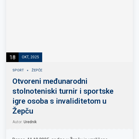
18
OKT, 2025
SPORT
ŽEPČE
Otvoreni međunarodni
stolnoteniski turnir i sportske
igre osoba s invaliditetom u
Žepču
Autor:
Urednik