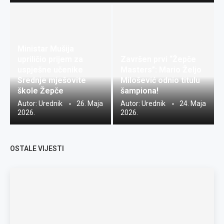
Ministar Mušija
upriličio prijem za
Završen prvi “Žepče
uspješne učenike
Masters”: Mario Željo
Srednje mješovite
Milošević odnio titulu
škole Žepče
šampiona!
Autor:
Urednik
26. Maja
Autor:
Urednik
24. Maja
2026.
2026.
OSTALE VIJESTI