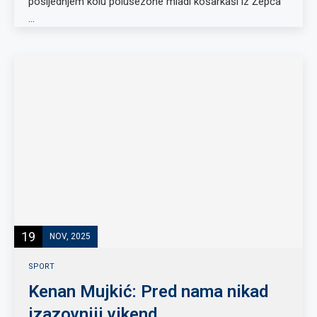
posljednjem kolu polusezone mladi košarkaši iz Žepča
…
19
NOV, 2025
SPORT
Kenan Mujkić: Pred nama nikad
izazovniji vikend