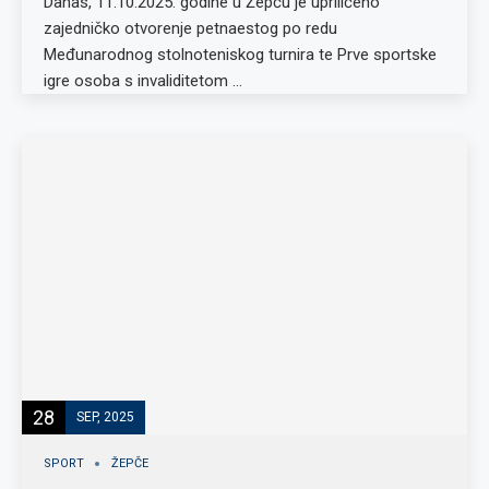
Danas, 11.10.2025. godine u Žepču je upriličeno
zajedničko otvorenje petnaestog po redu
Međunarodnog stolnoteniskog turnira te Prve sportske
igre osoba s invaliditetom …
28
SEP, 2025
SPORT
ŽEPČE