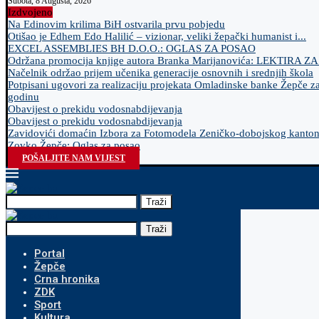
Subota, 8 Augusta, 2026
Izdvojeno
Na Edinovim krilima BiH ostvarila prvu pobjedu
Otišao je Edhem Edo Halilić – vizionar, veliki žepački humanist i...
EXCEL ASSEMBLIES BH D.O.O.: OGLAS ZA POSAO
Održana promocija knjige autora Branka Marijanovića: LEKTIRA Z
Načelnik održao prijem učenika generacije osnovnih i srednjih škola
Potpisani ugovori za realizaciju projekata Omladinske banke Žepče z
godinu
Obavijest o prekidu vodosnabdijevanja
Obavijest o prekidu vodosnabdijevanja
Zavidovići domaćin Izbora za Fotomodela Zeničko-dobojskog kanto
Zovko Žepče: Oglas za posao
POŠALJITE NAM VIJEST
Traži
Traži
Portal
Žepče
Crna hronika
ZDK
Sport
Kultura