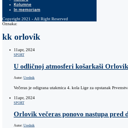
Kolumne
In memoriam
Copyright 2021 - All Right Reserved
Oznaka:
kk orlovik
11
apr, 2024
SPORT
U odličnoj atmosferi košarkaši Orlovi
Autor:
Urednik
Večeras je odigrana utakmica 4. kola Lige za opstanak Prvenst
11
apr, 2024
SPORT
Orlovik večeras ponovo nastupa pred
Autor:
Urednik