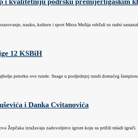
p i kvalitetniju podršku premijerligaškim 
brazovanje, nauku, kulturu i sport Mirza Mušija održali su radni sastan
Lige 12 KSBiH
ajbolju petorku ove runde. Snage u posljednjoj rundi domaćeg šampion
uševića i Danka Cvitanovića
ova Žepčaka izražavaju zadovoljstvo igrom koju su prižili mladi igrač