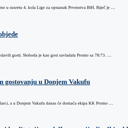
 u susretu 4. kola Lige za opstanak Prvenstva BiH. Riječ je …
pobjede
slavili gosti. Sloboda je kao gost savladala Promo sa 78:73. …
om gostovanju u Donjem Vakufu
košarci, a u Donjem Vakufu danas će domaća ekipa KK Promo …