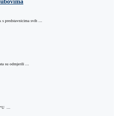
klubovima
ak s predstavnicima svih …
ata su odmjerili …
i. “U …