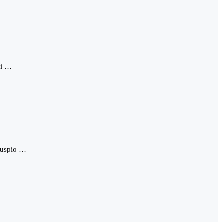
 i …
n uspio …