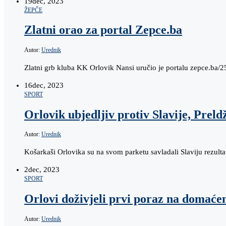
19
dec, 2023
ŽEPČE
Zlatni orao za portal Zepce.ba
Autor:
Urednik
Zlatni grb kluba KK Orlovik Nansi uručio je portalu zepce.ba/2
16
dec, 2023
SPORT
Orlovik ubjedljiv protiv Slavije, Preldž
Autor:
Urednik
Košarkaši Orlovika su na svom parketu savladali Slaviju rezult
2
dec, 2023
SPORT
Orlovi doživjeli prvi poraz na domać
Autor:
Urednik