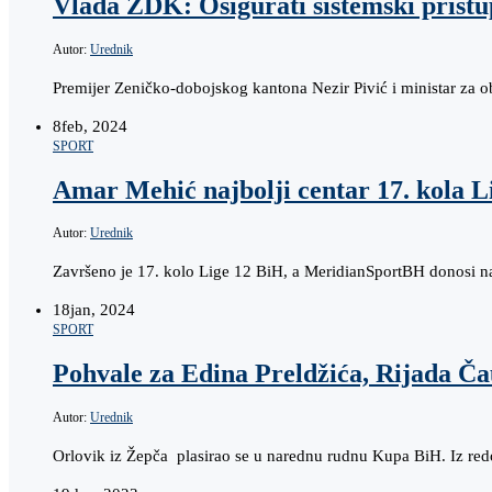
Vlada ZDK: Osigurati sistemski pristu
Autor:
Urednik
Premijer Zeničko-dobojskog kantona Nezir Pivić i ministar za o
8
feb, 2024
SPORT
Amar Mehić najbolji centar 17. kola 
Autor:
Urednik
Završeno je 17. kolo Lige 12 BiH, a MeridianSportBH donosi n
18
jan, 2024
SPORT
Pohvale za Edina Preldžića, Rijada Ča
Autor:
Urednik
Orlovik iz Žepča plasirao se u narednu rudnu Kupa BiH. Iz red