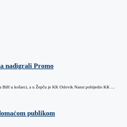
ka nadigrali Promo
va BiH u košarci, a u Žepču je KK Orlovik Nansi pobijedio KK …
 domaćom publikom