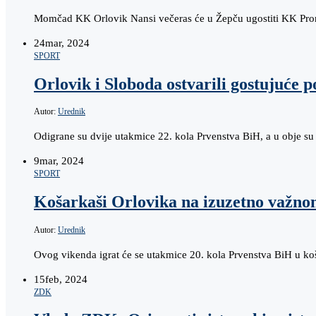
Momčad KK Orlovik Nansi večeras će u Žepču ugostiti KK Promo
24
mar, 2024
SPORT
Orlovik i Sloboda ostvarili gostujuće 
Autor:
Urednik
Odigrane su dvije utakmice 22. kola Prvenstva BiH, a u obje su 
9
mar, 2024
SPORT
Košarkaši Orlovika na izuzetno važn
Autor:
Urednik
Ovog vikenda igrat će se utakmice 20. kola Prvenstva BiH u 
15
feb, 2024
ZDK