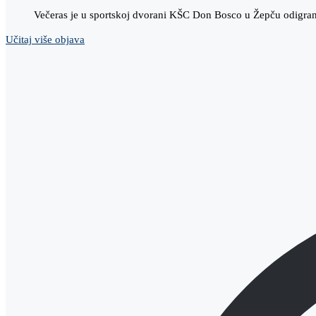
Večeras je u sportskoj dvorani KŠC Don Bosco u Žepču odigran
Učitaj više objava