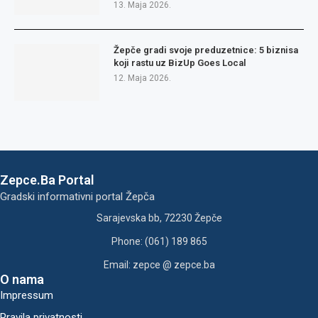
13. Maja 2026.
Žepče gradi svoje preduzetnice: 5 biznisa
koji rastu uz BizUp Goes Local
12. Maja 2026.
Zepce.Ba Portal
Gradski informativni portal Žepča
Sarajevska bb, 72230 Žepče
Phone: (061) 189 865
Email: zepce @ zepce.ba
O nama
Impressum
Pravila privatnosti