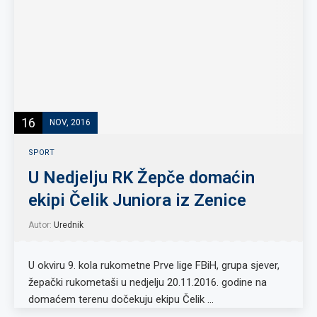
16
NOV, 2016
SPORT
U Nedjelju RK Žepče domaćin
ekipi Čelik Juniora iz Zenice
Autor:
Urednik
U okviru 9. kola rukometne Prve lige FBiH, grupa sjever,
žepački rukometaši u nedjelju 20.11.2016. godine na
domaćem terenu dočekuju ekipu Čelik …