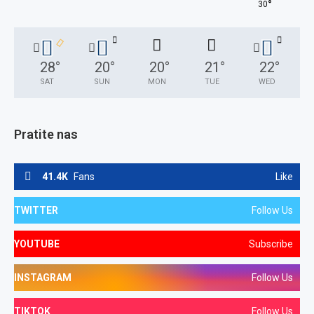
°
30
28
°
20
°
20
°
21
°
22
°
SAT
SUN
MON
TUE
WED
Pratite nas
41.4K
Fans
Like
TWITTER
Follow Us
YOUTUBE
Subscribe
INSTAGRAM
Follow Us
TIKTOK
Follow Us