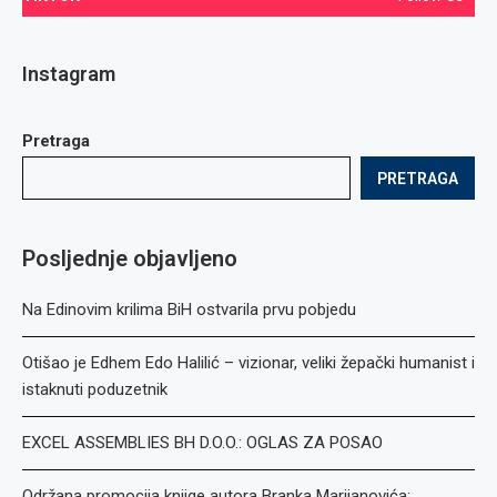
Instagram
Pretraga
PRETRAGA
Posljednje objavljeno
Na Edinovim krilima BiH ostvarila prvu pobjedu
Otišao je Edhem Edo Halilić – vizionar, veliki žepački humanist i
istaknuti poduzetnik
EXCEL ASSEMBLIES BH D.O.O.: OGLAS ZA POSAO
Održana promocija knjige autora Branka Marijanovića: