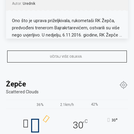
Autor:
Urednik
Ono što je uprava priželjkivala, rukometaši RK Žepča,
predvođeni trenerom Bajrakrtarevićem, ostvarili su više
nego uvjerljivo. U nedjelju, 6.11.2016. giodine, RK Žepče …
UČITAJ VIŠE OBJAVA
Žepče
Scattered Clouds
42%
36%
2.1km/h
°
30
C
30
°