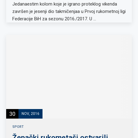
Jedanaestim kolom koje je igrano proteklog vikenda
završen je jesenji dio takmičenjaa u Prvoj rukometnoj ligi
Federacije BiH za sezonu 2016./2017. U …
30
NOV, 2016
SPORT
Žepački rukometaši ostvarili