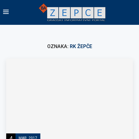
OZNAKA:
RK ŽEPČE
4
MAR, 2017