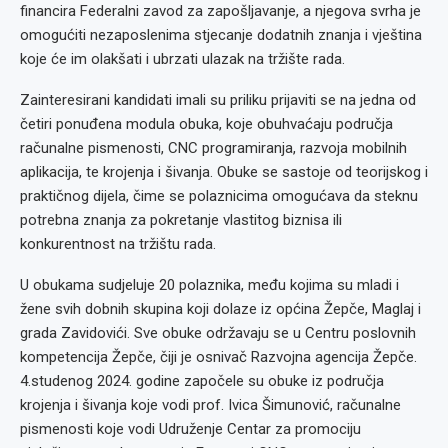
financira Federalni zavod za zapošljavanje, a njegova svrha je
omogućiti nezaposlenima stjecanje dodatnih znanja i vještina
koje će im olakšati i ubrzati ulazak na tržište rada.
Zainteresirani kandidati imali su priliku prijaviti se na jedna od
četiri ponuđena modula obuka, koje obuhvaćaju područja
računalne pismenosti, CNC programiranja, razvoja mobilnih
aplikacija, te krojenja i šivanja. Obuke se sastoje od teorijskog i
praktičnog dijela, čime se polaznicima omogućava da steknu
potrebna znanja za pokretanje vlastitog biznisa ili
konkurentnost na tržištu rada.
U obukama sudjeluje 20 polaznika, među kojima su mladi i
žene svih dobnih skupina koji dolaze iz općina Žepče, Maglaj i
grada Zavidovići. Sve obuke održavaju se u Centru poslovnih
kompetencija Žepče, čiji je osnivač Razvojna agencija Žepče.
4.studenog 2024. godine započele su obuke iz područja
krojenja i šivanja koje vodi prof. Ivica Šimunović, računalne
pismenosti koje vodi Udruženje Centar za promociju