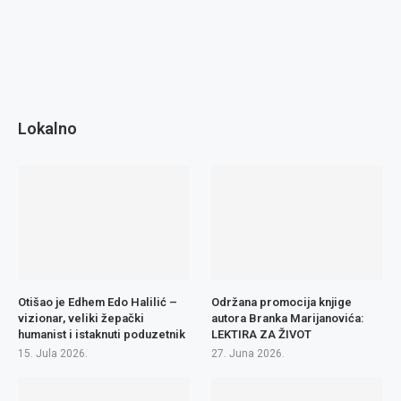
Lokalno
Otišao je Edhem Edo Halilić –
Održana promocija knjige
vizionar, veliki žepački
autora Branka Marijanovića:
humanist i istaknuti poduzetnik
LEKTIRA ZA ŽIVOT
15. Jula 2026.
27. Juna 2026.