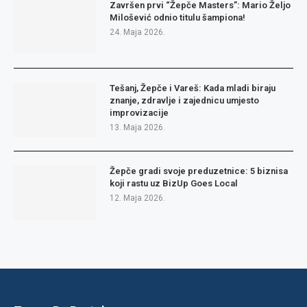
Završen prvi “Žepče Masters”: Mario Željo
Milošević odnio titulu šampiona!
24. Maja 2026.
Tešanj, Žepče i Vareš: Kada mladi biraju
znanje, zdravlje i zajednicu umjesto
improvizacije
13. Maja 2026.
Žepče gradi svoje preduzetnice: 5 biznisa
koji rastu uz BizUp Goes Local
12. Maja 2026.