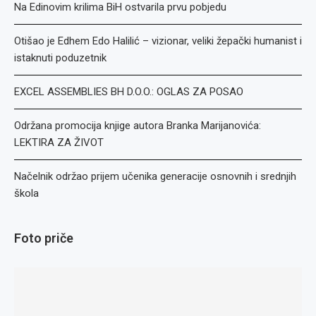
Na Edinovim krilima BiH ostvarila prvu pobjedu
Otišao je Edhem Edo Halilić – vizionar, veliki žepački humanist i
istaknuti poduzetnik
EXCEL ASSEMBLIES BH D.O.O.: OGLAS ZA POSAO
Održana promocija knjige autora Branka Marijanovića:
LEKTIRA ZA ŽIVOT
Načelnik održao prijem učenika generacije osnovnih i srednjih
škola
Foto priče