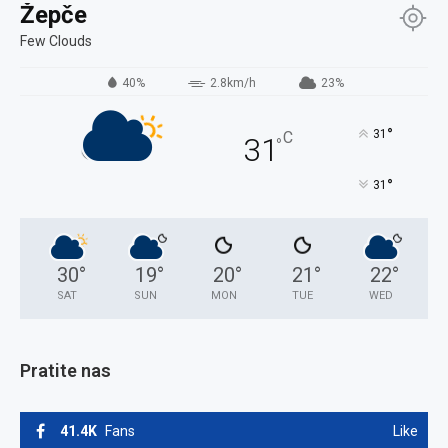
Žepče
Few Clouds
40%
2.8km/h
23%
°
31
C
31
°
°
31
30
°
19
°
20
°
21
°
22
°
SAT
SUN
MON
TUE
WED
Pratite nas
41.4K
Fans
Like