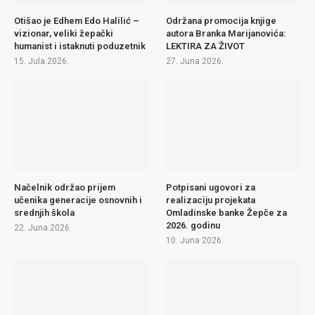
Otišao je Edhem Edo Halilić –
Održana promocija knjige
vizionar, veliki žepački
autora Branka Marijanovića:
humanist i istaknuti poduzetnik
LEKTIRA ZA ŽIVOT
15. Jula 2026.
27. Juna 2026.
Načelnik održao prijem
Potpisani ugovori za
učenika generacije osnovnih i
realizaciju projekata
srednjih škola
Omladinske banke Žepče za
2026. godinu
22. Juna 2026.
10. Juna 2026.