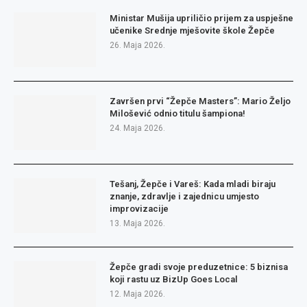
Ministar Mušija upriličio prijem za uspješne
učenike Srednje mješovite škole Žepče
26. Maja 2026.
Završen prvi “Žepče Masters”: Mario Željo
Milošević odnio titulu šampiona!
24. Maja 2026.
Tešanj, Žepče i Vareš: Kada mladi biraju
znanje, zdravlje i zajednicu umjesto
improvizacije
13. Maja 2026.
Žepče gradi svoje preduzetnice: 5 biznisa
koji rastu uz BizUp Goes Local
12. Maja 2026.