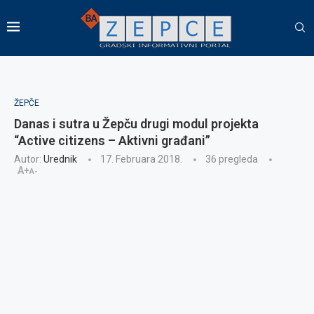
ŽEPČE
Danas i sutra u Žepču drugi modul projekta
“Active citizens – Aktivni građani”
Autor:
Urednik
17. Februara 2018.
36
pregleda
A+
A-