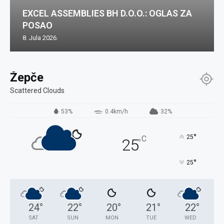
EXCEL ASSEMBLIES BH D.O.O.: OGLAS ZA
POSAO
8. Jula 2026.
Žepče
Scattered Clouds
53%
0.4km/h
32%
°
25
C
25
°
°
25
24
°
22
°
20
°
21
°
22
°
SAT
SUN
MON
TUE
WED