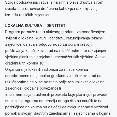
Stoga podržava inicijative iz najširih slojeva društva širom
svijeta te promoviše društvenu koheziju i razumijevanje
između različitih zajednica.
LOKALNA KULTURA I IDENTITET
Program pomaže rastu aktivnog građanstva osnaživanjem
svijesti o lokalnoj kulturi i identitetu, razumijevanja lokalne
zajednice, osjećaja odgovornosti za održivi razvoj i
poštovanja za učinkoviti rad na različitostima te razvijanjem
vještina planiranja projekata i menadžerskih vještina. Aktivni
građani u tri koraka su:
Organiziranje lokalnih radionica za mlade koje su
usredotočene na globalno građanstvo i učinkoviti rad na
različitostima da bi se postiglo bolje razumijevanje lokalne
zajednice i globalne povezanosti.
Implementacija društvenih projekata koje planiraju i provode
sudionici programa na temelju onoga što su naučili te na
područjima na kojima su osjećali da mogu napraviti pozitivni
pomak u svojim vlastitim zajednicama i zajednicama s kojima