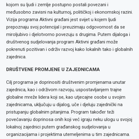
kojom su ljudi i zemlje postupno postali povezani i
međusobno zavisni na kulturnoj, političkoj i ekonomskoj razini.
Vizija programa Aktivni građani jest svijet u kojem ljudi
prepoznaju svoj potencijal i preuzimaju odgovornost da se
miroljubivo i djelotvorno povezuju s drugima. Putem dijaloga i
društvenog sudjelovanja program Aktivni građani može
pokrenuti pozitivan i održiv razvoj kako lokalnih tako i globalnih
zajednica.
DRUŠTVENE PROMJENE U ZAJEDNICAMA
Cilj programa je doprinositi društvenim promjenama unutar
zajednica, kao i održivom razvoju, uspostavljanjem trajne
globalne mreže lidera koji se, kao utjecajne osobe u svojim
zajednicama, uključuju u dijalog, uče i djeluju zajednički na
pristupanju globalnim pitanjima. Program također teži
povećavanju doprinosa onih koji već igraju neku ulogu u svojoj
lokalnoj zajednici putem građanskog sudjelovanja u
organizacijama i projektima utemeljenima u tim zajednicama.