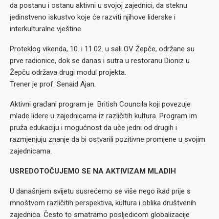
da postanu i ostanu aktivni u svojoj zajednici, da steknu
jedinstveno iskustvo koje će razviti njihove liderske i
interkulturalne vještine.
Proteklog vikenda, 10. i 11.02. u sali OV Žepče, održane su
prve radionice, dok se danas i sutra u restoranu Dioniz u
Žepču održava drugi modul projekta.
Trener je prof. Senaid Ajan.
Aktivni građani program je British Councila koji povezuje
mlade lidere u zajednicama iz različitih kultura. Program im
pruža edukaciju i mogućnost da uče jedni od drugih i
razmjenjuju znanje da bi ostvarili pozitivne promjene u svojim
zajednicama.
USREDOTOČUJEMO SE NA AKTIVIZAM MLADIH
U današnjem svijetu susrećemo se više nego ikad prije s
mnoštvom različitih perspektiva, kultura i oblika društvenih
zajednica. Često to smatramo posljedicom globalizacije