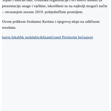
Topao i sunčan dan, vrhunska organizacija i svi uslovi idealni za
prezentaciju snage i vještine, iskorišteni su na najbolji mogući način
– otvaranjem sezone 2019. pobjedničkim postoljem.
Ovom prilikom čestitamo Kerimu i njegovoj ekipi na odličnom
rezultatu.
banja luka
bbk pedala
biciklizam
Grand Prix
kerim beća
sport