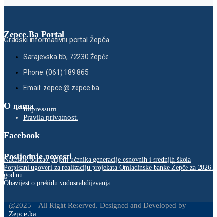
Zepce.Ba Portal
Gradski informativni portal Žepča
Sarajevska bb, 72230 Žepče
Phone: (061) 189 865
Email: zepce @ zepce.ba
O nama
Impressum
Pravila privatnosti
Facebook
Posljednje novosti
Načelnik održao prijem učenika generacije osnovnih i srednjih škola
Potpisani ugovori za realizaciju projekata Omladinske banke Žepče za 2026.
godinu
Obavijest o prekidu vodosnabdijevanja
@2025 – All Right Reserved. Designed and Developed by
Zepce.ba