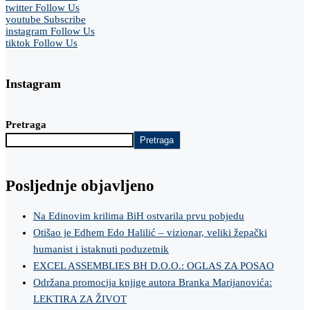
twitter
Follow Us
youtube
Subscribe
instagram
Follow Us
tiktok
Follow Us
Instagram
Pretraga
Pretraga
Posljednje objavljeno
Na Edinovim krilima BiH ostvarila prvu pobjedu
Otišao je Edhem Edo Halilić – vizionar, veliki žepački
humanist i istaknuti poduzetnik
EXCEL ASSEMBLIES BH D.O.O.: OGLAS ZA POSAO
Održana promocija knjige autora Branka Marijanovića:
LEKTIRA ZA ŽIVOT