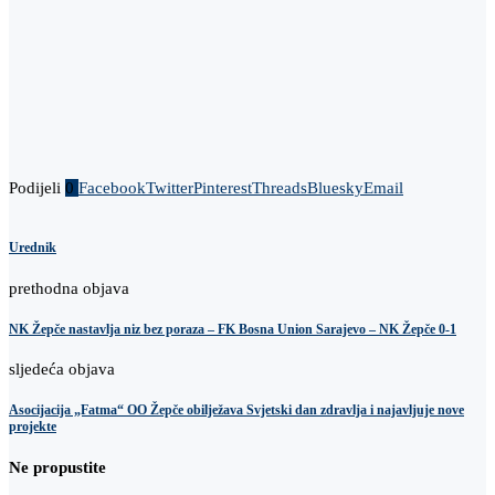
Podijeli
0
Facebook
Twitter
Pinterest
Threads
Bluesky
Email
Urednik
prethodna objava
NK Žepče nastavlja niz bez poraza – FK Bosna Union Sarajevo – NK Žepče 0-1
sljedeća objava
Asocijacija „Fatma“ OO Žepče obilježava Svjetski dan zdravlja i najavljuje nove
projekte
Ne propustite