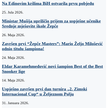
Na Edinovim krilima BiH ostvarila prvu pobjedu
25. Jula 2026.
Ministar Mušija upriličio prijem za uspješne učenike
Srednje mješovite škole Žepče
26. Maja 2026.
Završen prvi “Žepče Masters”: Mario Željo Milošević
odnio titulu šampiona!
24. Maja 2026.
Eldar Karamehmedović novi šampion Best of the Best
Snooker lige
14. Maja 2026.
Uspješno završen prvi dan turnira „2. Zimski
Internacional Cup“ u Željeznom Polju
31. Januara 2026.