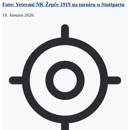
Foto: Veterani NK Žepče 1919 na turniru u Stuttgartu
19. Januara 2026.