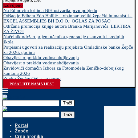
Nedjelja, 9 Augusta, 2026
Izdvojeno
Na Edinovim krilima BiH ostvarila prvu pobjedu
Otišao je Edhem Edo Halilić – vizionar, veliki žepački humanist i...
EXCEL ASSEMBLIES BH D.O.O.: OGLAS ZA POSAO
Održana promocija knjige autora Branka Marijanovića: LEKTIRA
ZA ŽIVOT
Načelnik održao prijem učenika generacije osnovnih i srednjih
škola
Potpisani ugovori za realizaciju projekata Omladinske banke Žepče
za 2026. godinu
Obavijest o prekidu vodosnabdijevanja
Obavijest o prekidu vodosnabdijevanja
Zavidovići domaćin Izbora za Fotomodela Zeničko-dobojskog
kantona 2026
Zovko Žepče: Oglas za posao
POŠALJITE NAM VIJEST
Traži
Traži
Portal
Žepče
Crna hronika