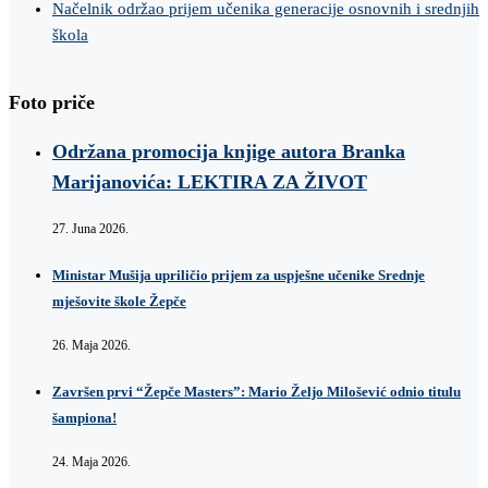
Načelnik održao prijem učenika generacije osnovnih i srednjih
škola
Foto priče
Održana promocija knjige autora Branka
Marijanovića: LEKTIRA ZA ŽIVOT
27. Juna 2026.
Ministar Mušija upriličio prijem za uspješne učenike Srednje
mješovite škole Žepče
26. Maja 2026.
Završen prvi “Žepče Masters”: Mario Željo Milošević odnio titulu
šampiona!
24. Maja 2026.