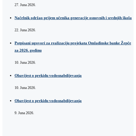
27. Juna 2026.
Načelnik održao prijem učenika generacije osnovnih i srednjih škola
22. Juna 2026.
Potpisani ugovori za realizaciju projekata Omladinske banke Žepče
za 2026. godinu
10. Juna 2026.
Obavijest o prekidu vodosnabdijevanja
10. Juna 2026.
Obavijest o prekidu vodosnabdijevanja
9. Juna 2026.