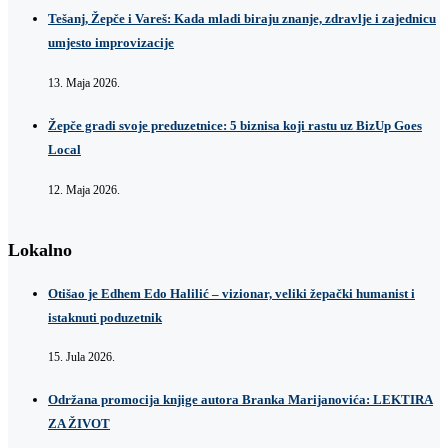
Tešanj, Žepče i Vareš: Kada mladi biraju znanje, zdravlje i zajednicu
umjesto improvizacije
13. Maja 2026.
Žepče gradi svoje preduzetnice: 5 biznisa koji rastu uz BizUp Goes
Local
12. Maja 2026.
Lokalno
Otišao je Edhem Edo Halilić – vizionar, veliki žepački humanist i
istaknuti poduzetnik
15. Jula 2026.
Održana promocija knjige autora Branka Marijanovića: LEKTIRA
ZA ŽIVOT