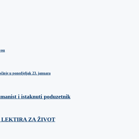
vou
inje u ponedjeljak 23. januara
umanist i istaknuti poduzetnik
ća: LEKTIRA ZA ŽIVOT