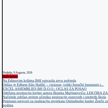
Nedjelja, 9 Augusta, 2026
Izdvojeno
Na Edinovim krilima BiH ostvarila prvu pobjedu
Otišao je Edhem Edo Halilić – vizionar, veliki žepački humanist i...
EXCEL ASSEMBLIES BH D.O.O.: OGLAS ZA POSAO
Održana promocija knjige autora Branka Marijanovića: LEKTIRA Z
Načelnik održao prijem učenika generacije osnovnih i srednjih škola
Potpisani ugovori za realizaciju projekata Omladinske banke Žepče z
godinu