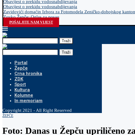
Obavijest o prekidu vodosnabdijevanja
Obavijest o prekidu vodosnabdijevanja
Zavidovići domaćin Izbora za Fotomodela Zeničko-dobojskog kanto
Zovko Žepče: Oglas za posao
POŠALJITE NAM VIJEST
Traži
Traži
Portal
Žepče
Crna hronika
ZDK
Sport
Kultura
Kolumne
In memoriam
Copyright 2021 - All Right Reserved
ŽEPČE
Foto: Danas u Žepču upriličeno z