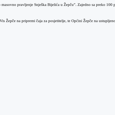
vno pravljenje Snješka Bijelića u Žepču”. Zajedno sa preko 100 posjet
 Žepče na pripremi čaja za posjetitelje, te Općini Žepče na ustupljen