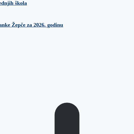
ednjih škola
banke Žepče za 2026. godinu