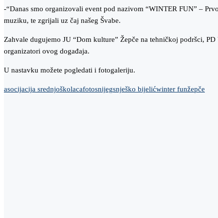
-“Danas smo organizovali event pod nazivom “WINTER FUN” – Prvo maso
muziku, te zgrijali uz čaj našeg Švabe.
Zahvale dugujemo JU “Dom kulture” Žepče na tehničkoj podršci, PD Vis
organizatori ovog događaja.
U nastavku možete pogledati i fotogaleriju.
asocijacija srednjoškolaca
foto
snijeg
snješko bijelić
winter fun
žepče