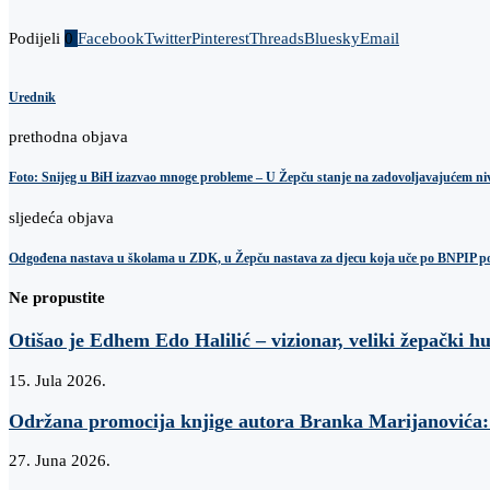
Podijeli
0
Facebook
Twitter
Pinterest
Threads
Bluesky
Email
Urednik
prethodna objava
Foto: Snijeg u BiH izazvao mnoge probleme – U Žepču stanje na zadovoljavajućem ni
sljedeća objava
Odgođena nastava u školama u ZDK, u Žepču nastava za djecu koja uče po BNPIP poč
Ne propustite
Otišao je Edhem Edo Halilić – vizionar, veliki žepački h
15. Jula 2026.
Održana promocija knjige autora Branka Marijanovi
27. Juna 2026.