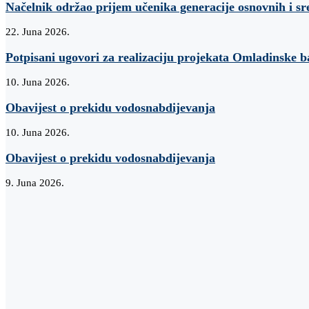
Načelnik održao prijem učenika generacije osnovnih i sr
22. Juna 2026.
Potpisani ugovori za realizaciju projekata Omladinske 
10. Juna 2026.
Obavijest o prekidu vodosnabdijevanja
10. Juna 2026.
Obavijest o prekidu vodosnabdijevanja
9. Juna 2026.