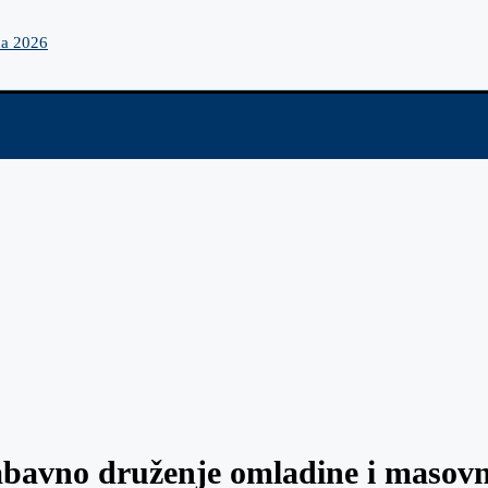
na 2026
abavno druženje omladine i masovno