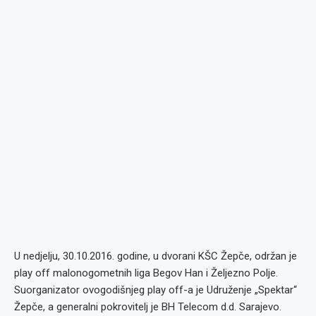
U nedjelju, 30.10.2016. godine, u dvorani KŠC Žepče, održan je
play off malonogometnih liga Begov Han i Željezno Polje.
Suorganizator ovogodišnjeg play off-a je Udruženje „Spektar“
Žepče, a generalni pokrovitelj je BH Telecom d.d. Sarajevo.