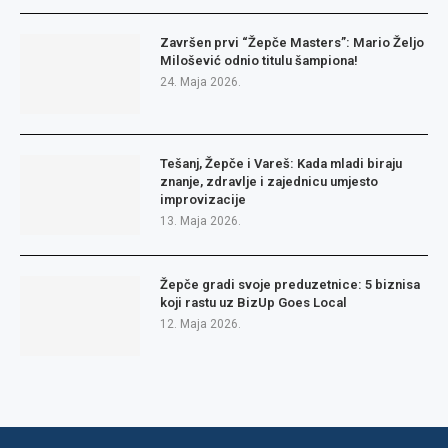
Završen prvi “Žepče Masters”: Mario Željo
Milošević odnio titulu šampiona!
24. Maja 2026.
Tešanj, Žepče i Vareš: Kada mladi biraju
znanje, zdravlje i zajednicu umjesto
improvizacije
13. Maja 2026.
Žepče gradi svoje preduzetnice: 5 biznisa
koji rastu uz BizUp Goes Local
12. Maja 2026.