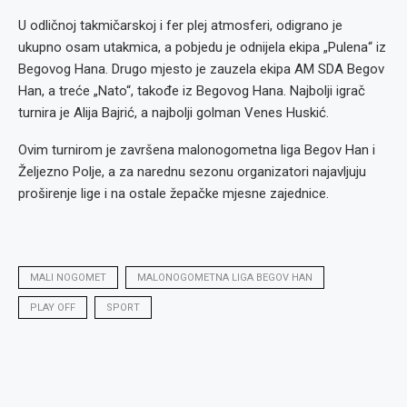
U odličnoj takmičarskoj i fer plej atmosferi, odigrano je
ukupno osam utakmica, a pobjedu je odnijela ekipa „Pulena“ iz
Begovog Hana. Drugo mjesto je zauzela ekipa AM SDA Begov
Han, a treće „Nato“, takođe iz Begovog Hana. Najbolji igrač
turnira je Alija Bajrić, a najbolji golman Venes Huskić.
Ovim turnirom je završena malonogometna liga Begov Han i
Željezno Polje, a za narednu sezonu organizatori najavljuju
proširenje lige i na ostale žepačke mjesne zajednice.
MALI NOGOMET
MALONOGOMETNA LIGA BEGOV HAN
PLAY OFF
SPORT