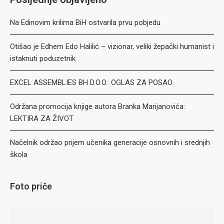
Na Edinovim krilima BiH ostvarila prvu pobjedu
Otišao je Edhem Edo Halilić – vizionar, veliki žepački humanist i
istaknuti poduzetnik
EXCEL ASSEMBLIES BH D.O.O.: OGLAS ZA POSAO
Održana promocija knjige autora Branka Marijanovića:
LEKTIRA ZA ŽIVOT
Načelnik održao prijem učenika generacije osnovnih i srednjih
škola
Foto priče