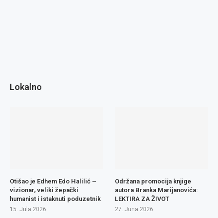
Lokalno
Otišao je Edhem Edo Halilić –
Održana promocija knjige
vizionar, veliki žepački
autora Branka Marijanovića:
humanist i istaknuti poduzetnik
LEKTIRA ZA ŽIVOT
15. Jula 2026.
27. Juna 2026.