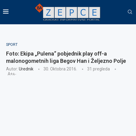
SPORT
Foto: Ekipa „Pulena“ pobjednik play off-a
malonogometnih liga Begov Han i Željezno Polje
Autor:
Urednik
30. Oktobra 2016.
31
pregleda
A+
A-