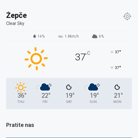
Žepče
Clear Sky
16%
1.8km/h
6%
°
37
C
37
°
°
37
36
°
22
°
19
°
19
°
21
°
THU
FRI
SAT
SUN
MON
Pratite nas