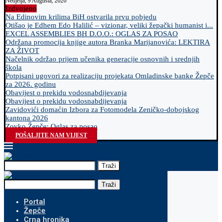
Nedjelja, 9 Augusta, 2026
Izdvojeno
Na Edinovim krilima BiH ostvarila prvu pobjedu
Otišao je Edhem Edo Halilić – vizionar, veliki žepački humanist i...
EXCEL ASSEMBLIES BH D.O.O.: OGLAS ZA POSAO
Održana promocija knjige autora Branka Marijanovića: LEKTIRA
ZA ŽIVOT
Načelnik održao prijem učenika generacije osnovnih i srednjih
škola
Potpisani ugovori za realizaciju projekata Omladinske banke Žepče
za 2026. godinu
Obavijest o prekidu vodosnabdijevanja
Obavijest o prekidu vodosnabdijevanja
Zavidovići domaćin Izbora za Fotomodela Zeničko-dobojskog
kantona 2026
Zovko Žepče: Oglas za posao
POŠALJITE NAM VIJEST
Traži
Traži
Portal
Žepče
Crna hronika