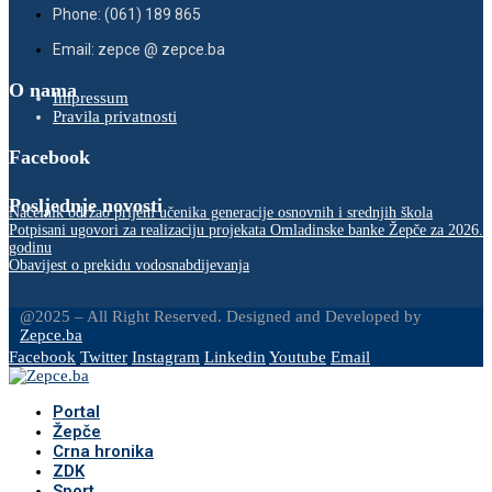
Phone: (061) 189 865
Email: zepce @ zepce.ba
O nama
Impressum
Pravila privatnosti
Facebook
Posljednje novosti
Načelnik održao prijem učenika generacije osnovnih i srednjih škola
Potpisani ugovori za realizaciju projekata Omladinske banke Žepče za 2026.
godinu
Obavijest o prekidu vodosnabdijevanja
@2025 – All Right Reserved. Designed and Developed by
Zepce.ba
Facebook
Twitter
Instagram
Linkedin
Youtube
Email
Portal
Žepče
Crna hronika
ZDK
Sport