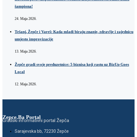
šampiona!
24. Maja 2026.
Tešanj, Žepče i Vareš: Kada mladi biraju znanje, zdravlje i zajednicu
umjesto improvizacije
13. Maja 2026.
Žepče gradi svoje preduzetnice: 5 biznisa koji rastu uz BizUp Goes
Local
12. Maja 2026.
Zepce.Ba Portal
Gradski informativni portal Žepča
Sarajevska bb, 72230 Žepče