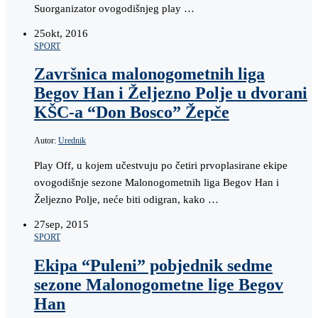
Suorganizator ovogodišnjeg play …
25
okt, 2016
SPORT
Završnica malonogometnih liga
Begov Han i Željezno Polje u dvorani
KŠC-a “Don Bosco” Žepče
Autor:
Urednik
Play Off, u kojem učestvuju po četiri prvoplasirane ekipe
ovogodišnje sezone Malonogometnih liga Begov Han i
Željezno Polje, neće biti odigran, kako …
27
sep, 2015
SPORT
Ekipa “Puleni” pobjednik sedme
sezone Malonogometne lige Begov
Han