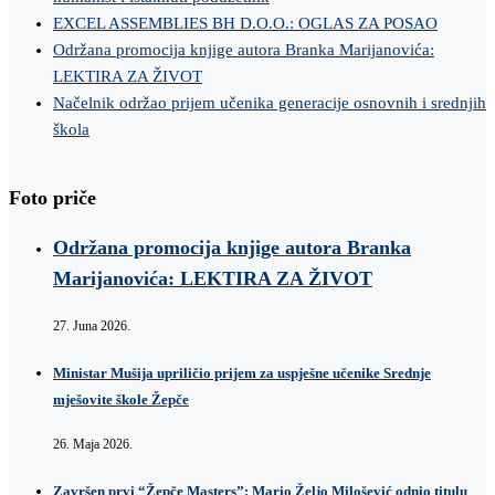
EXCEL ASSEMBLIES BH D.O.O.: OGLAS ZA POSAO
Održana promocija knjige autora Branka Marijanovića:
LEKTIRA ZA ŽIVOT
Načelnik održao prijem učenika generacije osnovnih i srednjih
škola
Foto priče
Održana promocija knjige autora Branka
Marijanovića: LEKTIRA ZA ŽIVOT
27. Juna 2026.
Ministar Mušija upriličio prijem za uspješne učenike Srednje
mješovite škole Žepče
26. Maja 2026.
Završen prvi “Žepče Masters”: Mario Željo Milošević odnio titulu