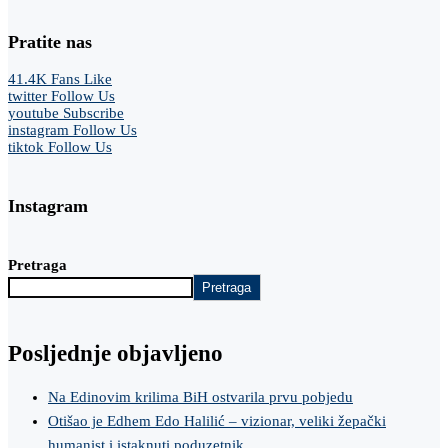
Pratite nas
41.4K
Fans
Like
twitter
Follow Us
youtube
Subscribe
instagram
Follow Us
tiktok
Follow Us
Instagram
Pretraga
Pretraga
Posljednje objavljeno
Na Edinovim krilima BiH ostvarila prvu pobjedu
Otišao je Edhem Edo Halilić – vizionar, veliki žepački
humanist i istaknuti poduzetnik