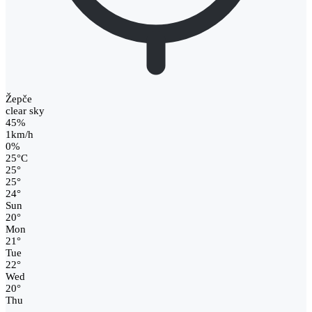
Žepče
clear sky
45%
1km/h
0%
25
°
C
25
°
25
°
24
°
Sun
20
°
Mon
21
°
Tue
22
°
Wed
20
°
Thu