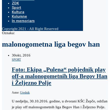
ZDK
Sport
Kultura
Kolumne
In memoriam
Copyright 2021 - All Right Reserved
Oznaka:
malonogometna liga begov han
30
okt, 2016
SPORT
Foto: Ekipa „Pulena“ pobjednik play
off-a malonogometnih liga Begov Han
i Željezno Polje
Autor:
Urednik
U nedjelju, 30.10.2016. godine, u dvorani KŠC Žepče, održan
je play off malonogometnih liga Begov Han i Željezno Polje.