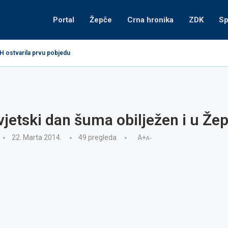
Portal
Žepče
Crna hronika
ZDK
Sp
H ostvarila prvu pobjedu
vjetski dan šuma obilježen i u Že
22. Marta 2014.
49
pregleda
A+
A-