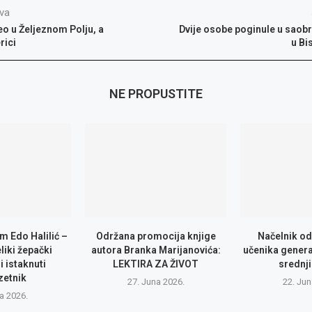
va
eo u Željeznom Polju, a
Dvije osobe poginule u saobr
rici
u Bi
NE PROPUSTITE
m Edo Halilić –
Održana promocija knjige
Načelnik od
eliki žepački
autora Branka Marijanovića:
učenika genera
i istaknuti
LEKTIRA ZA ŽIVOT
srednji
zetnik
27. Juna 2026.
22. Jun
la 2026.