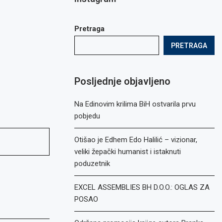
Pretraga
PRETRAGA
Posljednje objavljeno
Na Edinovim krilima BiH ostvarila prvu
pobjedu
Otišao je Edhem Edo Halilić – vizionar,
veliki žepački humanist i istaknuti
poduzetnik
EXCEL ASSEMBLIES BH D.O.O.: OGLAS ZA
POSAO