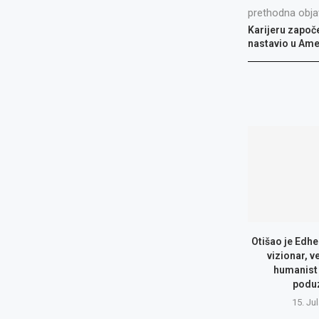
prethodna obja
Karijeru započ
nastavio u Ame
Otišao je Edhe
vizionar, v
humanist 
podu
15. Ju