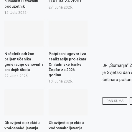
humanist i istaknuti
LEKTIRA ZA ŽIVOT
poduzetnik
27. Juna 2026.
15. Jula 2026.
Načelnik održao
Potpisani ugovori za
prijem učenika
realizaciju projekata
generacije osnovnih i
Omladinske banke
JP „Šumarija“ 
srednjih škola
Žepče za 2026.
je Svjetski da
godinu
22. Juna 2026.
četinara pošum
10. Juna 2026.
DAN ŠUMA
Obavijest o prekidu
Obavijest o prekidu
vodosnabdijevanja
vodosnabdijevanja