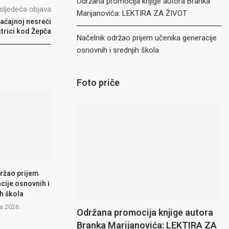
Održana promocija knjige autora Branka
sljedeća objava
Marijanovića: LEKTIRA ZA ŽIVOT
aćajnoj nesreći
strici kod Žepča
Načelnik održao prijem učenika generacije
osnovnih i srednjih škola
Foto priče
ržao prijem
cije osnovnih i
h škola
a 2026.
Održana promocija knjige autora
Branka Marijanovića: LEKTIRA ZA