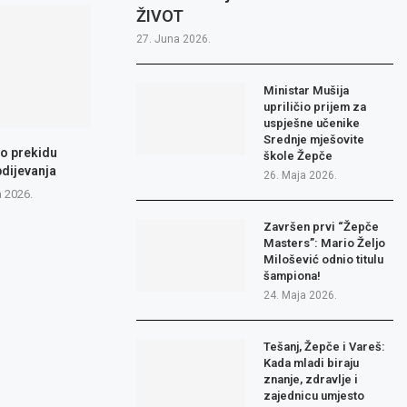
ŽIVOT
27. Juna 2026.
Ministar Mušija
upriličio prijem za
uspješne učenike
Srednje mješovite
 o prekidu
škole Žepče
dijevanja
26. Maja 2026.
a 2026.
Završen prvi “Žepče
Masters”: Mario Željo
Milošević odnio titulu
šampiona!
24. Maja 2026.
Tešanj, Žepče i Vareš:
Kada mladi biraju
znanje, zdravlje i
zajednicu umjesto