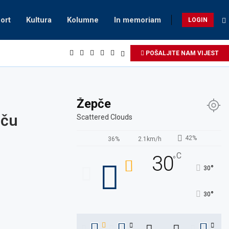
ort
Kultura
Kolumne
In memoriam
LOGIN
POŠALJITE NAM VIJEST
Žepče
pču
Scattered Clouds
42%
36%
2.1km/h
C
30
°
°
30
°
30