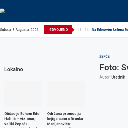
Subota, 8 Augusta, 2026
IZDVOJENO
Na Edinovim krilima Bi
ŽEPČE
Foto: S
Lokalno
Autor:
Urednik
Otišao je Edhem Edo
Održana promocija
Halilić – vizionar,
knjige autora Branka
veliki žepački
Marijanovića: