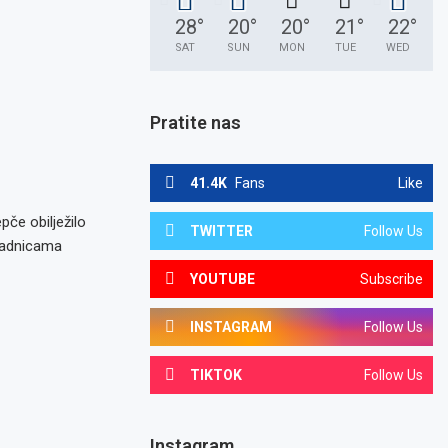
28
°
20
°
20
°
21
°
22
°
SAT
SUN
MON
TUE
WED
Pratite nas
41.4K
Fans
Like
če obilježilo
TWITTER
Follow Us
 sadnicama
YOUTUBE
Subscribe
INSTAGRAM
Follow Us
TIKTOK
Follow Us
Instagram