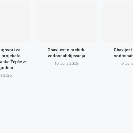
 ugovori za
Obavijest o prekidu
Obavijest
u projekata
vodosnabdijevanja
vodosnab
anke Žepče za
10. Juna 2026.
9. Jun
 godinu
na 2026.