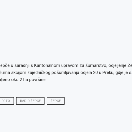
Žepče u saradnji s Kantonalnom upravom za šumarstvo, odjeljenje Žep
n šuma akcijom zajedničkog pošumljavanja odjela 20 u Preku, gdje je
ljeno oko 2 ha površine.
FOTO
RADIO ŽEPČE
ŽEPČE