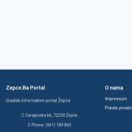
Zepce.Ba Portal
O nama
Impressum
Gradski informativni portal Žepča
Pravila privatn
Sarajevska bb, 72230 Žepče
Phone: (061) 189 865