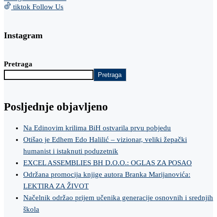
tiktok
Follow Us
Instagram
Pretraga
Pretraga
Posljednje objavljeno
Na Edinovim krilima BiH ostvarila prvu pobjedu
Otišao je Edhem Edo Halilić – vizionar, veliki žepački
humanist i istaknuti poduzetnik
EXCEL ASSEMBLIES BH D.O.O.: OGLAS ZA POSAO
Održana promocija knjige autora Branka Marijanovića:
LEKTIRA ZA ŽIVOT
Načelnik održao prijem učenika generacije osnovnih i srednjih
škola