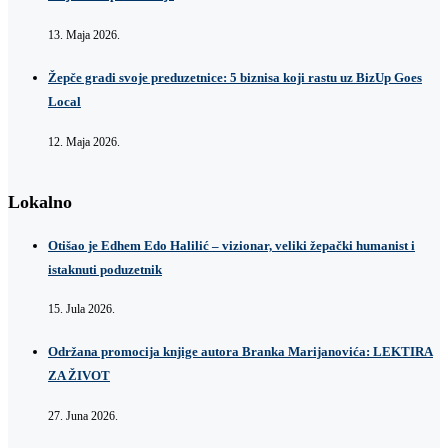
13. Maja 2026.
Žepče gradi svoje preduzetnice: 5 biznisa koji rastu uz BizUp Goes
Local
12. Maja 2026.
Lokalno
Otišao je Edhem Edo Halilić – vizionar, veliki žepački humanist i
istaknuti poduzetnik
15. Jula 2026.
Održana promocija knjige autora Branka Marijanovića: LEKTIRA
ZA ŽIVOT
27. Juna 2026.