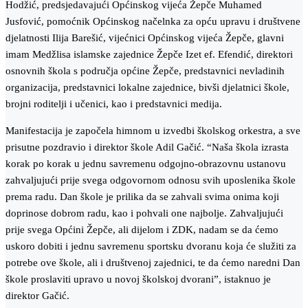
Hodžić, predsjedavajući Općinskog vijeća Žepče Muhamed
Jusfović, pomoćnik Općinskog načelnka za opću upravu i društvene
djelatnosti Ilija Barešić, vijećnici Općinskog vijeća Žepče, glavni
imam Medžlisa islamske zajednice Žepče Izet ef. Efendić, direktori
osnovnih škola s područja općine Žepče, predstavnici nevladinih
organizacija, predstavnici lokalne zajednice, bivši djelatnici škole,
brojni roditelji i učenici, kao i predstavnici medija.
Manifestacija je započela himnom u izvedbi školskog orkestra, a sve
prisutne pozdravio i direktor škole Adil Gačić. “Naša škola izrasta
korak po korak u jednu savremenu odgojno-obrazovnu ustanovu
zahvaljujući prije svega odgovornom odnosu svih uposlenika škole
prema radu. Dan škole je prilika da se zahvali svima onima koji
doprinose dobrom radu, kao i pohvali one najbolje. Zahvaljujući
prije svega Općini Žepče, ali dijelom i ZDK, nadam se da ćemo
uskoro dobiti i jednu savremenu sportsku dvoranu koja će služiti za
potrebe ove škole, ali i društvenoj zajednici, te da ćemo naredni Dan
škole proslaviti upravo u novoj školskoj dvorani”, istaknuo je
direktor Gačić.