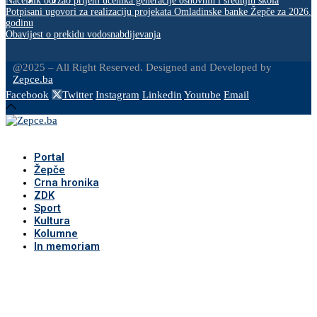
Načelnik održao prijem učenika generacije osnovnih i srednjih škola
Potpisani ugovori za realizaciju projekata Omladinske banke Žepče za 2026.
godinu
Obavijest o prekidu vodosnabdijevanja
@2025 – All Right Reserved. Designed and Developed by
Zepce.ba
Facebook
Twitter
Instagram
Linkedin
Youtube
Email
Portal
Žepče
Crna hronika
ZDK
Sport
Kultura
Kolumne
In memoriam