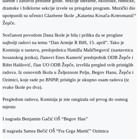
talente i zabavili prisutne goste. Sekcije literarne, ekološke, ritmičke,
dramske i folklorne sekcije izvele su priogdan program. Muzički dio
upotpunili su učenici Glazbene škole „Katarina Kosača-Kotromanić“
Žepče.
Svečanost povodom Dana škole je bila i prilika da se proglase
najbolji radovi na temu “Dan Armije R BiH, 15. april”. Tako je
Komisija u sastavu, predsjednica Hatidža Maličbegović (nastavnica
bosanskog jezika), članovi Enes Kamerić predsjednik ODB Žepče i
Rifet Halilović, član UO ODB Žepče, izvršila pregled svih pristiglih
radova. Iz osnovnih škola u Željeznom Polju, Begov Hanu, Žepču i
Ozimici, koje rade po BNPiP, pristiglo je ukupno osam radova (iz
svake škole po dva).
Pregledom radova, Komisija je iste rangirala od prvog do osmog
mjesta:
I nagrada Benjamin Gačić OŠ “Begov Han”
II nagrada Samra Bečić OŠ “Fra Grga Martić” Ozimica