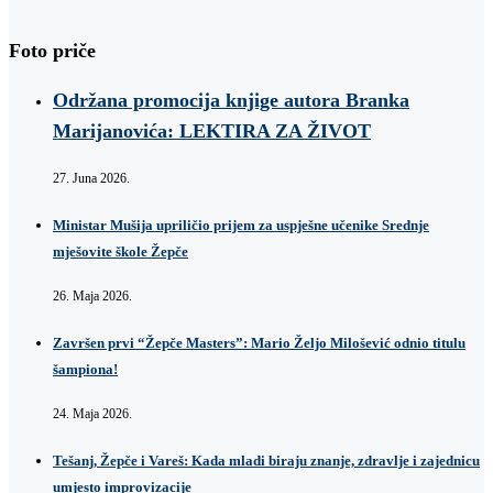
Foto priče
Održana promocija knjige autora Branka
Marijanovića: LEKTIRA ZA ŽIVOT
27. Juna 2026.
Ministar Mušija upriličio prijem za uspješne učenike Srednje
mješovite škole Žepče
26. Maja 2026.
Završen prvi “Žepče Masters”: Mario Željo Milošević odnio titulu
šampiona!
24. Maja 2026.
Tešanj, Žepče i Vareš: Kada mladi biraju znanje, zdravlje i zajednicu
umjesto improvizacije