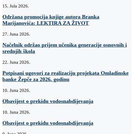
15. Jula 2026.
Održana promocija knjige autora Branka
Marijanovića: LEKTIRA ZA ŽIVOT
27. Juna 2026.
Načelnik održao prijem učenika generacije osnovnih i
srednjih škola
22. Juna 2026.
Potpisani ugovori za realizaciju projekata Omladinske
banke Žepče za 2026. godinu
10. Juna 2026.
Obavijest o prekidu vodosnabdijevanja
10. Juna 2026.
Obavijest o prekidu vodosnabdijevanja
9. Juna 2026.