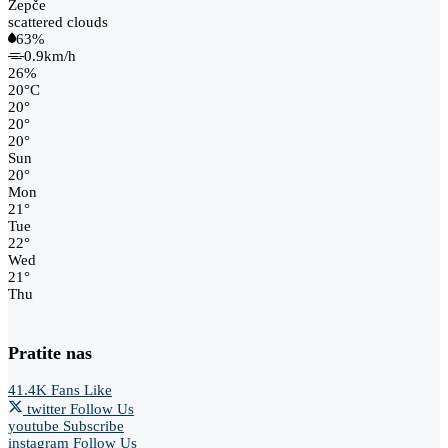
Žepče
scattered clouds
63%
0.9km/h
26%
20
°
C
20
°
20
°
20
°
Sun
20
°
Mon
21
°
Tue
22
°
Wed
21
°
Thu
Pratite nas
41.4K
Fans
Like
twitter
Follow Us
youtube
Subscribe
instagram
Follow Us