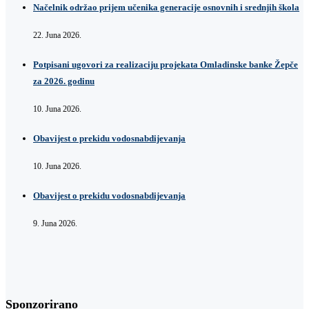
Načelnik održao prijem učenika generacije osnovnih i srednjih škola
22. Juna 2026.
Potpisani ugovori za realizaciju projekata Omladinske banke Žepče
za 2026. godinu
10. Juna 2026.
Obavijest o prekidu vodosnabdijevanja
10. Juna 2026.
Obavijest o prekidu vodosnabdijevanja
9. Juna 2026.
Sponzorirano