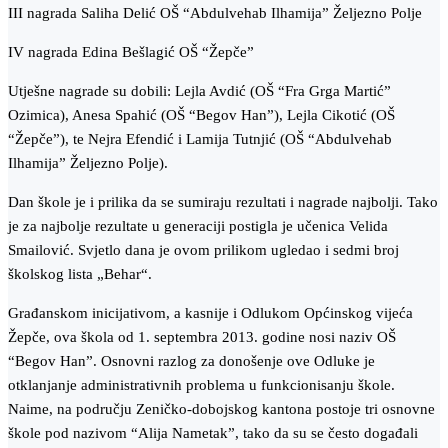
III nagrada Saliha Delić OŠ “Abdulvehab Ilhamija” Željezno Polje
IV nagrada Edina Bešlagić OŠ “Žepče”
Utješne nagrade su dobili: Lejla Avdić (OŠ “Fra Grga Martić”
Ozimica), Anesa Spahić (OŠ “Begov Han”), Lejla Cikotić (OŠ
“Žepče”), te Nejra Efendić i Lamija Tutnjić (OŠ “Abdulvehab
Ilhamija” Željezno Polje).
Dan škole je i prilika da se sumiraju rezultati i nagrade najbolji. Tako
je za najbolje rezultate u generaciji postigla je učenica Velida
Smailović. Svjetlo dana je ovom prilikom ugledao i sedmi broj
školskog lista „Behar“.
Građanskom inicijativom, a kasnije i Odlukom Općinskog vijeća
Žepče, ova škola od 1. septembra 2013. godine nosi naziv OŠ
“Begov Han”. Osnovni razlog za donošenje ove Odluke je
otklanjanje administrativnih problema u funkcionisanju škole.
Naime, na području Zeničko-dobojskog kantona postoje tri osnovne
škole pod nazivom “Alija Nametak”, tako da su se često događali