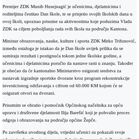
Premijer ZDK Munib Husejnagić je učenicima, djelatnicima i
roditeljima čestitao Dan škole, te se prisjetio svojih školskih dana u
ovoj školi, upoznao prisutne sa aktivnostima koje poduzima Vlada
ZDK sa ciljem poboljšanja rada svih škola na području Kantona.
Ministar obrazovanja, nauke, kulture i sporta ZDK Mirko Trifunović,
između ostaloga je istakao da je Dan škole uvijek prilika da se
sumiraju rezultati i postignuća tokom jedne školske godine, a
učenicima i djelatnicima poručio da nastave rasti u znanju. Također
je obećao da će kantonalno Ministarstvo osigurati sredstva za
nastavak izgradnje sportske dvorane kroz program rekonstrukcije
investicionog održavanja s cifrom od 60.000 KM kojom će se
osigurati otvori na dvorani.
Prisutnim se obratio i pomoćnik Općinskog načelnika za opću
upravu i društvene djelatnosti Ilija Barešić koji je pohvalio proces
odgoja i obrazovanja na području općine Žepče.
Po završetku uvodnog dijela, vrijedni učenici su pokazali svoje