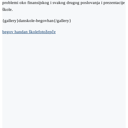
problemi oko finansijskog i svakog drugog poslovanja i prezentacije
škole.
{gallery}danskole-begovhan{/gallery}
begov han
dan škole
foto
žepče