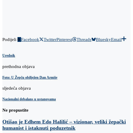
Podijeli
0
Facebook
Twitter
Pinterest
Threads
Bluesky
Email
Urednik
prethodna objava
Foto: U Žepču obilježen Dan Armije
sljedeća objava
Nacionalni debalans u ustanovama
Ne propustite
Otišao je Edhem Edo Halilić – vizionar, veliki žepački
humanist i istaknuti poduzetnik