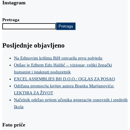
Instagram
Pretraga
Pretraga
Posljednje objavljeno
Na Edinovim krilima BiH ostvarila prvu pobjedu
Otišao je Edhem Edo Halilić – vizionar, veliki žepački
humanist i istaknuti poduzetnik
EXCEL ASSEMBLIES BH D.O.O.: OGLAS ZA POSAO
Održana promocija knjige autora Branka Marijanovića:
LEKTIRA ZA ŽIVOT
Načelnik održao prijem učenika generacije osnovnih i srednjih
škola
Foto priče