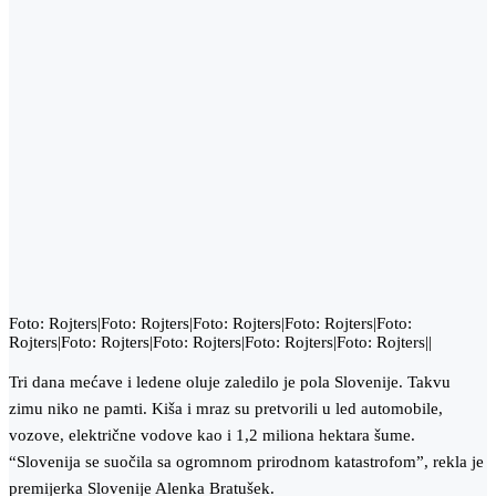
Foto: Rojters|Foto: Rojters|Foto: Rojters|Foto: Rojters|Foto:
Rojters|Foto: Rojters|Foto: Rojters|Foto: Rojters|Foto: Rojters||
Tri dana mećave i ledene oluje zaledilo je pola Slovenije. Takvu
zimu niko ne pamti. Kiša i mraz su pretvorili u led automobile,
vozove, električne vodove kao i 1,2 miliona hektara šume.
“Slovenija se suočila sa ogromnom prirodnom katastrofom”, rekla je
premijerka Slovenije Alenka Bratušek.