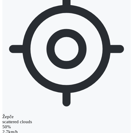
Žepče
scattered clouds
50%
2.7km/h