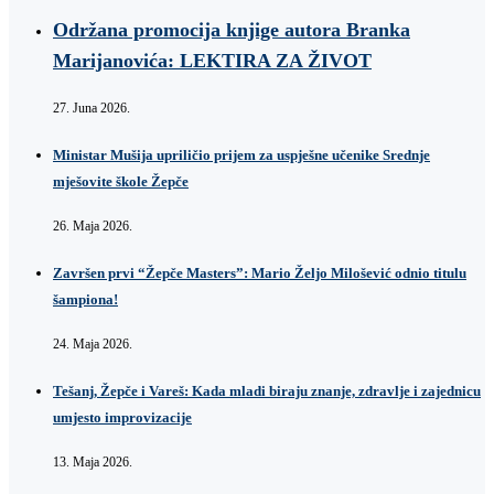
Održana promocija knjige autora Branka
Marijanovića: LEKTIRA ZA ŽIVOT
27. Juna 2026.
Ministar Mušija upriličio prijem za uspješne učenike Srednje
mješovite škole Žepče
26. Maja 2026.
Završen prvi “Žepče Masters”: Mario Željo Milošević odnio titulu
šampiona!
24. Maja 2026.
Tešanj, Žepče i Vareš: Kada mladi biraju znanje, zdravlje i zajednicu
umjesto improvizacije
13. Maja 2026.