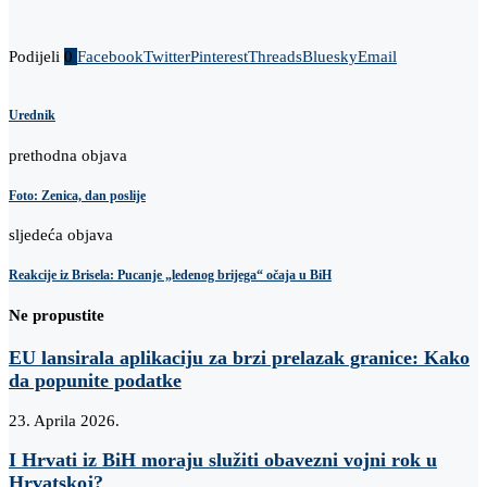
Podijeli
0
Facebook
Twitter
Pinterest
Threads
Bluesky
Email
Urednik
prethodna objava
Foto: Zenica, dan poslije
sljedeća objava
Reakcije iz Brisela: Pucanje „ledenog brijega“ očaja u BiH
Ne propustite
EU lansirala aplikaciju za brzi prelazak granice: Kako
da popunite podatke
23. Aprila 2026.
I Hrvati iz BiH moraju služiti obavezni vojni rok u
Hrvatskoj?