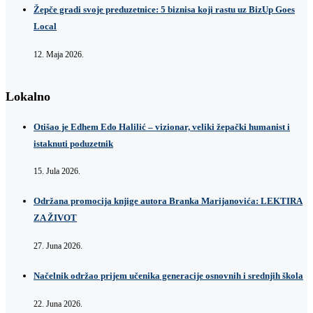
Žepče gradi svoje preduzetnice: 5 biznisa koji rastu uz BizUp Goes
Local
12. Maja 2026.
Lokalno
Otišao je Edhem Edo Halilić – vizionar, veliki žepački humanist i
istaknuti poduzetnik
15. Jula 2026.
Održana promocija knjige autora Branka Marijanovića: LEKTIRA
ZA ŽIVOT
27. Juna 2026.
Načelnik održao prijem učenika generacije osnovnih i srednjih škola
22. Juna 2026.