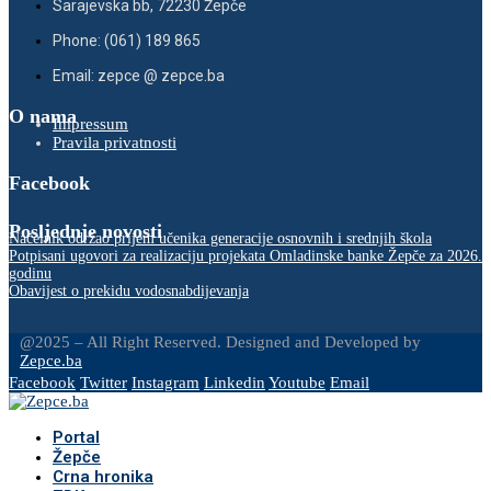
Sarajevska bb, 72230 Žepče
Phone: (061) 189 865
Email: zepce @ zepce.ba
O nama
Impressum
Pravila privatnosti
Facebook
Posljednje novosti
Načelnik održao prijem učenika generacije osnovnih i srednjih škola
Potpisani ugovori za realizaciju projekata Omladinske banke Žepče za 2026.
godinu
Obavijest o prekidu vodosnabdijevanja
@2025 – All Right Reserved. Designed and Developed by
Zepce.ba
Facebook
Twitter
Instagram
Linkedin
Youtube
Email
Portal
Žepče
Crna hronika