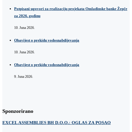
Potpisani ugovori za realizaciju projekata Omladinske banke Žepče
za 2026. godinu
10. Juna 2026.
Obavijest o prekidu vodosnabdijevanja
10. Juna 2026.
Obavijest o prekidu vodosnabdijevanja
9. Juna 2026.
Sponzorirano
EXCEL ASSEMBLIES BH D.O.O.: OGLAS ZA POSAO