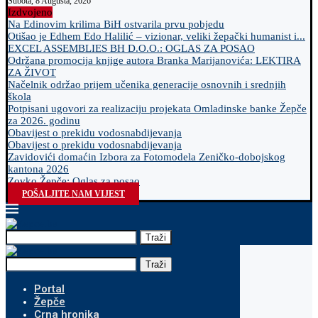
Subota, 8 Augusta, 2026
Izdvojeno
Na Edinovim krilima BiH ostvarila prvu pobjedu
Otišao je Edhem Edo Halilić – vizionar, veliki žepački humanist i...
EXCEL ASSEMBLIES BH D.O.O.: OGLAS ZA POSAO
Održana promocija knjige autora Branka Marijanovića: LEKTIRA
ZA ŽIVOT
Načelnik održao prijem učenika generacije osnovnih i srednjih
škola
Potpisani ugovori za realizaciju projekata Omladinske banke Žepče
za 2026. godinu
Obavijest o prekidu vodosnabdijevanja
Obavijest o prekidu vodosnabdijevanja
Zavidovići domaćin Izbora za Fotomodela Zeničko-dobojskog
kantona 2026
Zovko Žepče: Oglas za posao
POŠALJITE NAM VIJEST
Traži
Traži
Portal
Žepče
Crna hronika