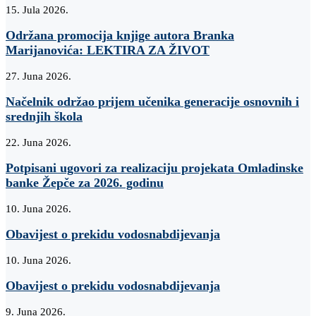
15. Jula 2026.
Održana promocija knjige autora Branka
Marijanovića: LEKTIRA ZA ŽIVOT
27. Juna 2026.
Načelnik održao prijem učenika generacije osnovnih i
srednjih škola
22. Juna 2026.
Potpisani ugovori za realizaciju projekata Omladinske
banke Žepče za 2026. godinu
10. Juna 2026.
Obavijest o prekidu vodosnabdijevanja
10. Juna 2026.
Obavijest o prekidu vodosnabdijevanja
9. Juna 2026.