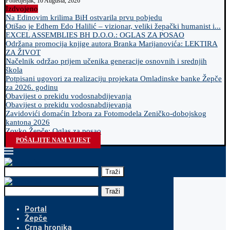
Ponedjeljak, 10 Augusta, 2026
Izdvojeno
Na Edinovim krilima BiH ostvarila prvu pobjedu
Otišao je Edhem Edo Halilić – vizionar, veliki žepački humanist i...
EXCEL ASSEMBLIES BH D.O.O.: OGLAS ZA POSAO
Održana promocija knjige autora Branka Marijanovića: LEKTIRA
ZA ŽIVOT
Načelnik održao prijem učenika generacije osnovnih i srednjih
škola
Potpisani ugovori za realizaciju projekata Omladinske banke Žepče
za 2026. godinu
Obavijest o prekidu vodosnabdijevanja
Obavijest o prekidu vodosnabdijevanja
Zavidovići domaćin Izbora za Fotomodela Zeničko-dobojskog
kantona 2026
Zovko Žepče: Oglas za posao
POŠALJITE NAM VIJEST
Traži
Traži
Portal
Žepče
Crna hronika