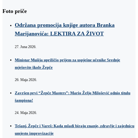
Foto priče
Održana promocija knjige autora Branka
Marijanovića: LEKTIRA ZA ŽIVOT
27. Juna 2026.
Ministar Mušija upriličio prijem za uspješne učenike Srednje
mješovite škole Žepče
26. Maja 2026.
Završen prvi “Žepče Masters”: Mario Željo Milošević odnio titulu
šampiona!
24. Maja 2026.
Tešanj, Žepče i Vareš: Kada mladi biraju znanje, zdravlje i zajednicu
umjesto improvizacije