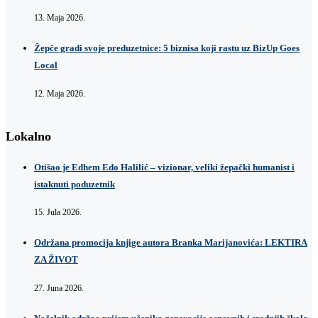
13. Maja 2026.
Žepče gradi svoje preduzetnice: 5 biznisa koji rastu uz BizUp Goes
Local
12. Maja 2026.
Lokalno
Otišao je Edhem Edo Halilić – vizionar, veliki žepački humanist i
istaknuti poduzetnik
15. Jula 2026.
Održana promocija knjige autora Branka Marijanovića: LEKTIRA
ZA ŽIVOT
27. Juna 2026.