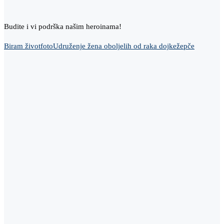
Budite i vi podrška našim heroinama!
Biram život
foto
Udruženje žena oboljelih od raka dojke
žepče