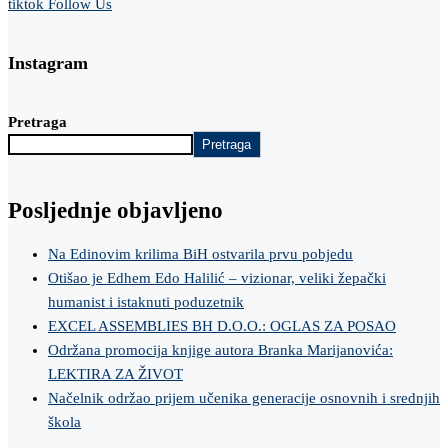
tiktok
Follow Us
Instagram
Pretraga
Pretraga
Posljednje objavljeno
Na Edinovim krilima BiH ostvarila prvu pobjedu
Otišao je Edhem Edo Halilić – vizionar, veliki žepački
humanist i istaknuti poduzetnik
EXCEL ASSEMBLIES BH D.O.O.: OGLAS ZA POSAO
Održana promocija knjige autora Branka Marijanovića:
LEKTIRA ZA ŽIVOT
Načelnik održao prijem učenika generacije osnovnih i srednjih
škola