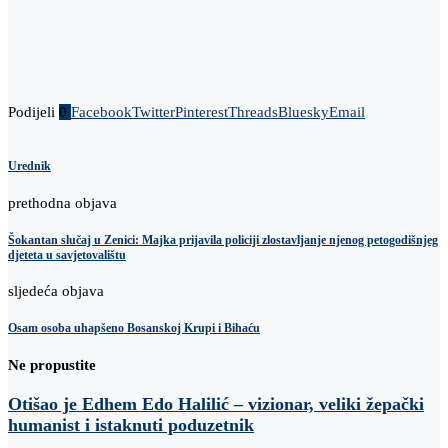
Podijeli
0
Facebook
Twitter
Pinterest
Threads
Bluesky
Email
Urednik
prethodna objava
Šokantan slučaj u Zenici: Majka prijavila policiji zlostavljanje njenog petogodišnjeg
djeteta u savjetovalištu
sljedeća objava
Osam osoba uhapšeno Bosanskoj Krupi i Bihaću
Ne propustite
Otišao je Edhem Edo Halilić – vizionar, veliki žepački
humanist i istaknuti poduzetnik