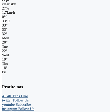
clear sky
27%
1.7km/h
0%
33
°
C
33
°
33
°
32
°
Mon
20
°
Tue
22
°
Wed
19
°
Thu
18
°
Fri
Pratite nas
41.4K
Fans
Like
twitter
Follow Us
youtube
Subscribe
instagram
Follow Us