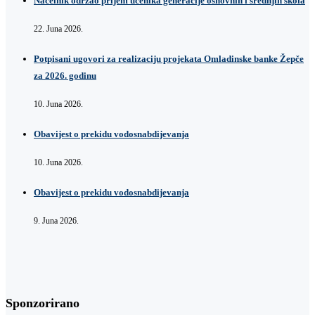
Načelnik održao prijem učenika generacije osnovnih i srednjih škola
22. Juna 2026.
Potpisani ugovori za realizaciju projekata Omladinske banke Žepče
za 2026. godinu
10. Juna 2026.
Obavijest o prekidu vodosnabdijevanja
10. Juna 2026.
Obavijest o prekidu vodosnabdijevanja
9. Juna 2026.
Sponzorirano