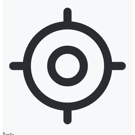
Žepče