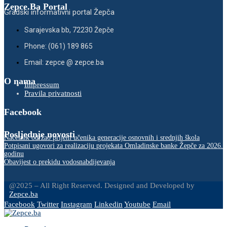
Zepce.Ba Portal
Gradski informativni portal Žepča
Sarajevska bb, 72230 Žepče
Phone: (061) 189 865
Email: zepce @ zepce.ba
O nama
Impressum
Pravila privatnosti
Facebook
Posljednje novosti
Načelnik održao prijem učenika generacije osnovnih i srednjih škola
Potpisani ugovori za realizaciju projekata Omladinske banke Žepče za 2026.
godinu
Obavijest o prekidu vodosnabdijevanja
@2025 – All Right Reserved. Designed and Developed by
Zepce.ba
Facebook
Twitter
Instagram
Linkedin
Youtube
Email