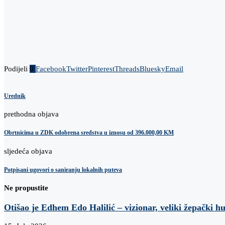
Podijeli
0
Facebook
Twitter
Pinterest
Threads
Bluesky
Email
Urednik
prethodna objava
Obrtnicima u ZDK odobrena sredstva u iznosu od 396.000,00 KM
sljedeća objava
Potpisani ugovori o saniranju lokalnih puteva
Ne propustite
Otišao je Edhem Edo Halilić – vizionar, veliki žepački h