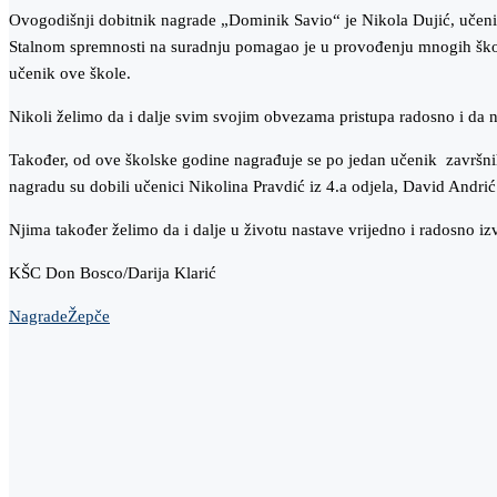
Ovogodišnji dobitnik nagrade „Dominik Savio“ je Nikola Dujić, učen
Stalnom spremnosti na suradnju pomagao je u provođenju mnogih školski
učenik ove škole.
Nikoli želimo da i dalje svim svojim obvezama pristupa radosno i da
Također, od ove školske godine nagrađuje se po jedan učenik završnih
nagradu su dobili učenici Nikolina Pravdić iz 4.a odjela, David Andrić 
Njima također želimo da i dalje u životu nastave vrijedno i radosno izv
KŠC Don Bosco/Darija Klarić
Nagrade
Žepče