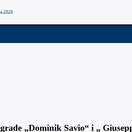
na 2026
grade „Dominik Savio“ i „ Giusepp