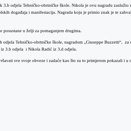
ik 3.b odjela Tehničko-obrtničke škole. Nikola je ovu nagradu zasluži
h događaja i manifestacija. Nagrada koju je primio znak je te zahvalnos
 ne posustane u želji za pomaganjem drugima.
 odjela Tehničko-obrtničke škole, nagradom „Giuseppe Buzzetti“, za us
iz 3.b odjela i Nikola Radić iz 3.d odjela.
ršavati sve svoje obveze i zadaće kao što su to primjerom pokazali i u n