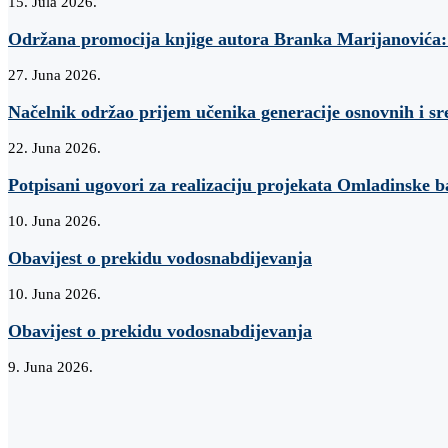
15. Jula 2026.
Održana promocija knjige autora Branka Marijanovi
27. Juna 2026.
Načelnik održao prijem učenika generacije osnovnih i sr
22. Juna 2026.
Potpisani ugovori za realizaciju projekata Omladinske 
10. Juna 2026.
Obavijest o prekidu vodosnabdijevanja
10. Juna 2026.
Obavijest o prekidu vodosnabdijevanja
9. Juna 2026.