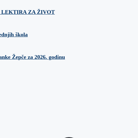
ća: LEKTIRA ZA ŽIVOT
ednjih škola
banke Žepče za 2026. godinu