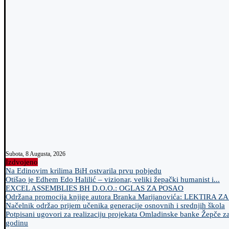
Subota, 8 Augusta, 2026
Izdvojeno
Na Edinovim krilima BiH ostvarila prvu pobjedu
Otišao je Edhem Edo Halilić – vizionar, veliki žepački humanist i...
EXCEL ASSEMBLIES BH D.O.O.: OGLAS ZA POSAO
Održana promocija knjige autora Branka Marijanovića: LEKTIRA Z
Načelnik održao prijem učenika generacije osnovnih i srednjih škola
Potpisani ugovori za realizaciju projekata Omladinske banke Žepče z
godinu