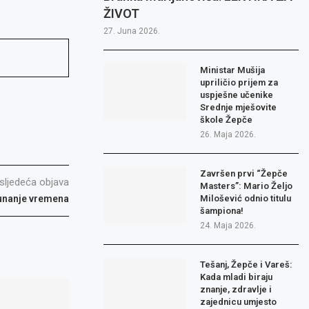
ŽIVOT
27. Juna 2026.
Ministar Mušija
upriličio prijem za
uspješne učenike
Srednje mješovite
škole Žepče
26. Maja 2026.
Završen prvi “Žepče
sljedeća objava
Masters”: Mario Željo
čunanje vremena
Milošević odnio titulu
šampiona!
24. Maja 2026.
Tešanj, Žepče i Vareš:
Kada mladi biraju
znanje, zdravlje i
zajednicu umjesto