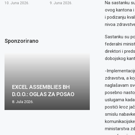
Na sastanku su 
10. Juna 2026.
9. Juna 2026.
ovog kantona i
i podizanju kva
nivoa zdravstve
Sastanku su po
Sponzorirano
federalni minis
direktori i pre
dobojskog kant
-Implementacij
zdravstva, a ko
naglašavam svo
EXCEL ASSEMBLIES BH
posebno nastoj
D.O.O.: OGLAS ZA POSAO
uslugama kada s
8. Jula 2026.
postići kroz ja
smislu nabavke
komunikacijske 
ministarstva zd