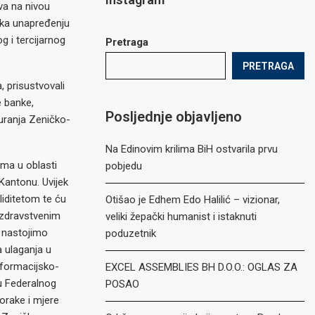
tva na nivou
 ka unapređenju
g i tercijarnog
Pretraga
PRETRAGA
 prisustvovali
e banke,
Posljednje objavljeno
guranja Zeničko-
Na Edinovim krilima BiH ostvarila prvu
ma u oblasti
pobjedu
Kantonu. Uvijek
iditetom te ću
Otišao je Edhem Edo Halilić – vizionar,
 zdravstvenim
veliki žepački humanist i istaknuti
e nastojimo
poduzetnik
a ulaganja u
nformacijsko-
EXCEL ASSEMBLIES BH D.O.O.: OGLAS ZA
u Federalnog
POSAO
orake i mjere