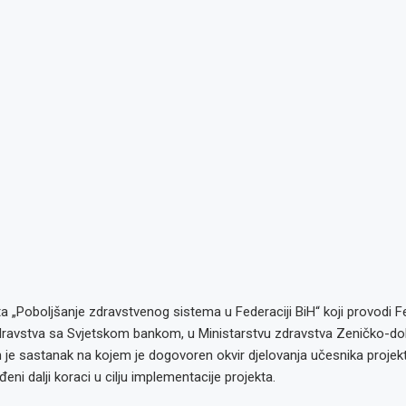
ta „Poboljšanje zdravstvenog sistema u Federaciji BiH“ koji provodi 
dravstva sa Svjetskom bankom, u Ministarstvu zdravstva Zeničko-d
je sastanak na kojem je dogovoren okvir djelovanja učesnika projekt
rđeni dalji koraci u cilju implementacije projekta.