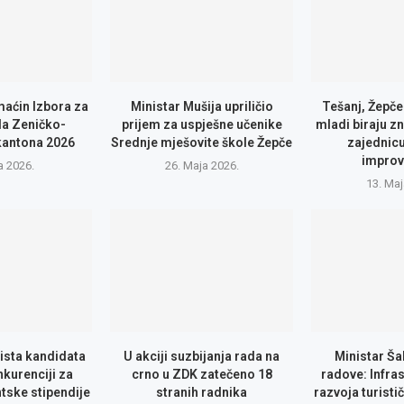
maćin Izbora za
Ministar Mušija upriličio
Tešanj, Žepče
a Zeničko-
prijem za uspješne učenike
mladi biraju zn
kantona 2026
Srednje mješovite škole Žepče
zajednic
improv
a 2026.
26. Maja 2026.
13. Maj
lista kandidata
U akciji suzbijanja rada na
Ministar Ša
nkurenciji za
crno u ZDK zatečeno 18
radove: Infras
tske stipendije
stranih radnika
razvoja turisti