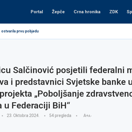
Portal
Žepče
Crna hronika
ZDK
Sp
 ostvarila prvu pobjedu
icu Salčinović posjetili federalni 
va i predstavnici Svjetske banke 
projekta „Poboljšanje zdravstven
 u Federaciji BiH“
23. Oktobra 2024.
54
pregleda
A+
A-