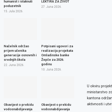
humanist i istaknuti
LEKTIRA ZA ŽIVOT
poduzetnik
27. Juna 2026.
15. Jula 2026.
Načelnik održao
Potpisani ugovori za
prijem učenika
realizaciju projekata
generacije osnovnih i
Omladinske banke
srednjih škola
Žepče za 2026.
godinu
22. Juna 2026.
10. Juna 2026.
U okviru projek
ministarstvo z
kantona održan 
aktivnosti i utv
Obavijest o prekidu
Obavijest o prekidu
vodosnabdijevanja
vodosnabdijevanja