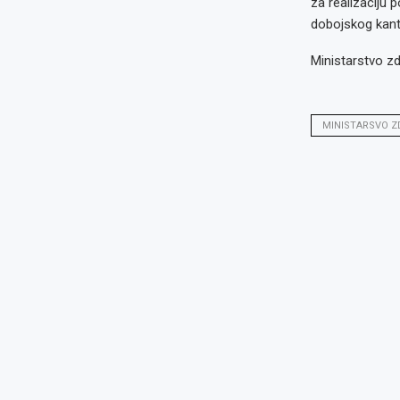
za realizaciju p
dobojskog kant
Ministarstvo z
MINISTARSVO Z