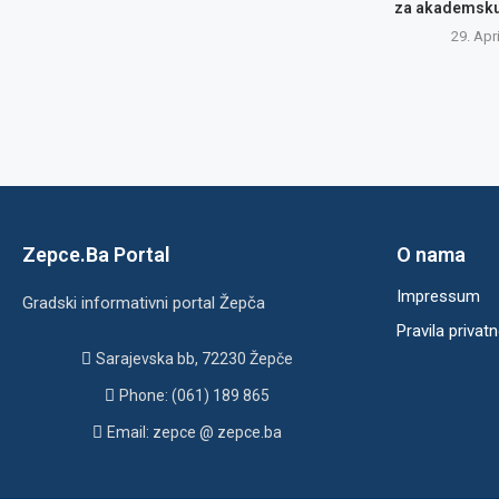
za akademsku 
29. Apr
Zepce.Ba Portal
O nama
Impressum
Gradski informativni portal Žepča
Pravila privatn
Sarajevska bb, 72230 Žepče
Phone: (061) 189 865
Email: zepce @ zepce.ba