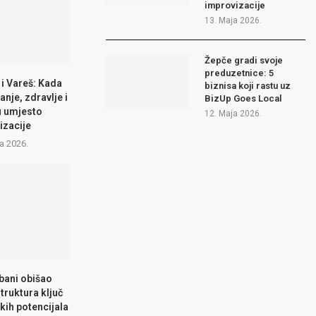
improvizacije
13. Maja 2026.
Žepče gradi svoje
preduzetnice: 5
 i Vareš: Kada
biznisa koji rastu uz
anje, zdravlje i
BizUp Goes Local
u umjesto
12. Maja 2026.
izacije
a 2026.
bani obišao
truktura ključ
čkih potencijala