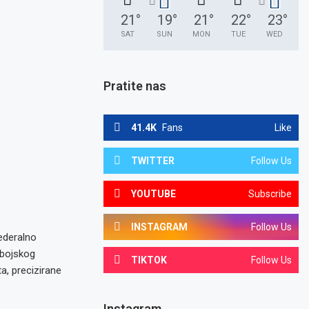
21
°
19
°
21
°
22
°
23
°
SAT
SUN
MON
TUE
WED
Pratite nas
41.4K
Fans
Like
TWITTER
Follow Us
YOUTUBE
Subscribe
INSTAGRAM
Follow Us
Federalno
obojskog
TIKTOK
Follow Us
a, precizirane
Instagram