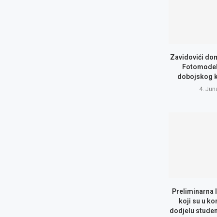
Zavidovići do
Fotomodel
dobojskog 
4. Jun
Preliminarna 
koji su u ko
dodjelu studen