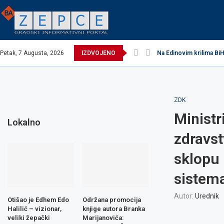
Petak, 7 Augusta, 2026
IZDVOJENO
Na Edinovim krilima BiH
ZDK
Ministr
Lokalno
zdravst
sklopu 
sistema
Autor:
Urednik
Otišao je Edhem Edo
Održana promocija
Halilić – vizionar,
knjige autora Branka
veliki žepački
Marijanovića: