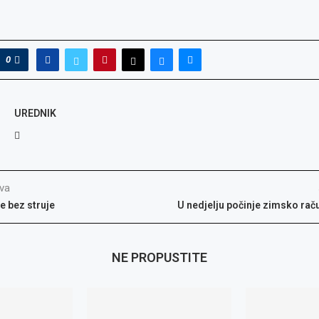
0
UREDNIK
va
e bez struje
U nedjelju počinje zimsko ra
NE PROPUSTITE