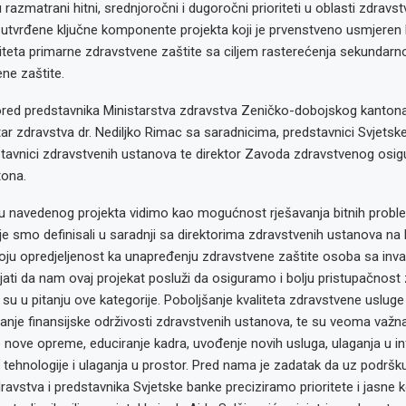
razmatrani hitni, srednjoročni i dugoročni prioriteti u oblasti zdravs
 utvrđene ključne komponente projekta koji je prvenstveno usmjeren
liteta primarne zdravstvene zaštite sa ciljem rasterećenja sekundarno
ne zaštite.
red predstavnika Ministarstva zdravstva Zeničko-dobojskog kantona,
tar zdravstva dr. Nediljko Rimac sa saradnicima, predstavnici Svjetsk
dstavnici zdravstvenih ustanova te direktor Zavoda zdravstvenog osi
ona.
u navedenog projekta vidimo kao mogućnost rješavanja bitnih proble
je smo definisali u saradnji sa direktorima zdravstvenih ustanova na 
ju opredjeljenost ka unapređenju zdravstvene zaštite osoba sa inval
ati da nam ovaj projekat posluži da osiguramo i bolju pristupačnost
u u pitanju ove kategorije. Poboljšanje kvaliteta zdravstvene uslug
čanje finansijske održivosti zdravstvenih ustanova, te su veoma važn
 nove opreme, educiranje kadra, uvođenje novih usluga, ulaganja u i
tehnologije i ulaganja u prostor. Pred nama je zadatak da uz podršk
ravstva i predstavnika Svjetske banke preciziramo prioritete i jasne k