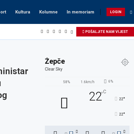
ort
Kultura
Kolumne
In memoriam
LOGIN
POŠALJITE NAM VIJEST
Žepče
ministar
Clear Sky
u
6%
58%
1.6km/h
C
22
og
°
°
22
°
22