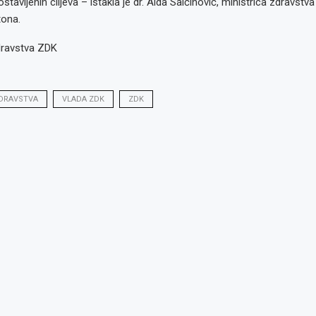
ostavljenih ciljeva – istakla je dr. Aida Salčinović, ministrica zdravstv
ona.
dravstva ZDK
DRAVSTVA
VLADA ZDK
ZDK