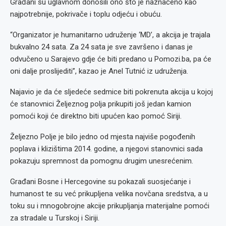
Građani su uglavnom donosili ono što je naznačeno kao
najpotrebnije, pokrivače i toplu odjeću i obuću.
“Organizator je humanitarno udruženje ‘MD’, a akcija je trajala
bukvalno 24 sata. Za 24 sata je sve završeno i danas je
odvučeno u Sarajevo gdje će biti predano u Pomozi.ba, pa će
oni dalje proslijediti”, kazao je Anel Tutnić iz udruženja.
Najavio je da će sljedeće sedmice biti pokrenuta akcija u kojoj
će stanovnici Željeznog polja prikupiti još jedan kamion
pomoći koji će direktno biti upućen kao pomoć Siriji.
Željezno Polje je bilo jedno od mjesta najviše pogođenih
poplava i klizištima 2014. godine, a njegovi stanovnici sada
pokazuju spremnost da pomognu drugim unesrećenim.
Građani Bosne i Hercegovine su pokazali suosjećanje i
humanost te su već prikupljena velika novčana sredstva, a u
toku su i mnogobrojne akcije prikupljanja materijalne pomoći
za stradale u Turskoj i Siriji.