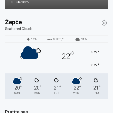
8. Jula 2026.
Žepče
Scattered Clouds
64%
0.8km/h
31%
°
22
C
22
°
°
22
20
°
20
°
21
°
22
°
21
°
SUN
MON
TUE
WED
THU
Pratite nas