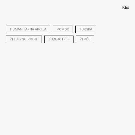
Klix
HUMANITARNA AKCIJA
POMOĆ
TURSKA
ŽELJEZNO POLJE
ZEMLJOTRES
ŽEPČE