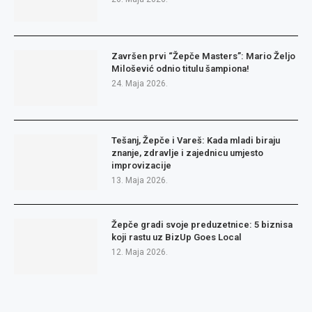
Završen prvi “Žepče Masters”: Mario Željo
Milošević odnio titulu šampiona!
24. Maja 2026.
Tešanj, Žepče i Vareš: Kada mladi biraju
znanje, zdravlje i zajednicu umjesto
improvizacije
13. Maja 2026.
Žepče gradi svoje preduzetnice: 5 biznisa
koji rastu uz BizUp Goes Local
12. Maja 2026.