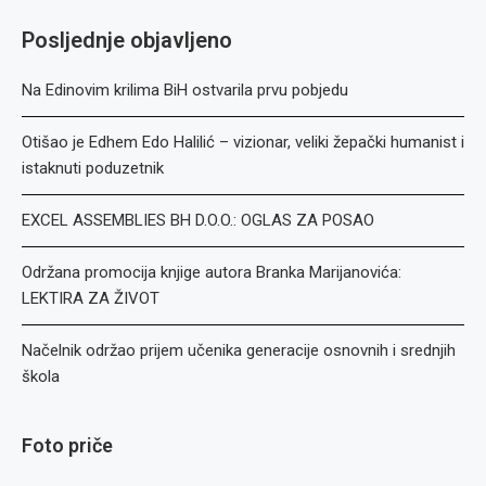
Posljednje objavljeno
Na Edinovim krilima BiH ostvarila prvu pobjedu
Otišao je Edhem Edo Halilić – vizionar, veliki žepački humanist i
istaknuti poduzetnik
EXCEL ASSEMBLIES BH D.O.O.: OGLAS ZA POSAO
Održana promocija knjige autora Branka Marijanovića:
LEKTIRA ZA ŽIVOT
Načelnik održao prijem učenika generacije osnovnih i srednjih
škola
Foto priče