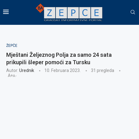
ŽEPČE
Mještani Željeznog Polja za samo 24 sata
prikupili šleper pomoći za Tursku
Autor:
Urednik
10. Februara 2023.
31
pregleda
A+
A-