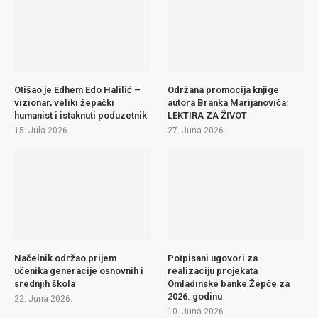
Otišao je Edhem Edo Halilić –
Održana promocija knjige
vizionar, veliki žepački
autora Branka Marijanovića:
humanist i istaknuti poduzetnik
LEKTIRA ZA ŽIVOT
15. Jula 2026.
27. Juna 2026.
Načelnik održao prijem
Potpisani ugovori za
učenika generacije osnovnih i
realizaciju projekata
srednjih škola
Omladinske banke Žepče za
2026. godinu
22. Juna 2026.
10. Juna 2026.